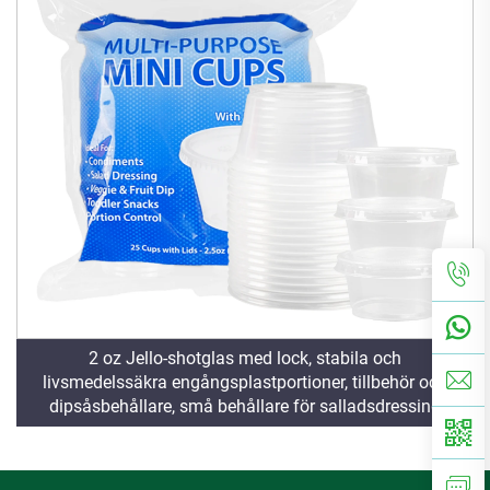
2 oz Jello-shotglas med lock, stabila och
livsmedelssäkra engångsplastportioner, tillbehör och
dipsåsbehållare, små behållare för salladsdressing