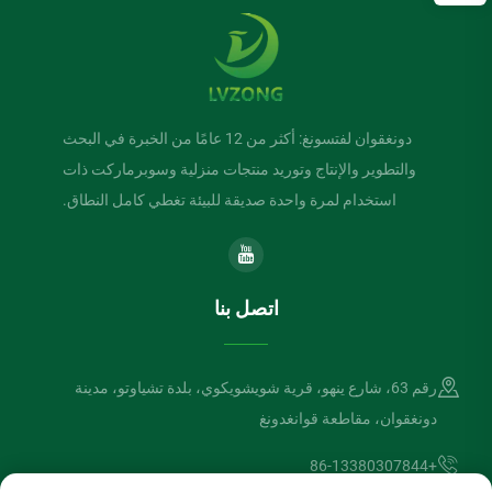
دونغقوان لفتسونغ: أكثر من 12 عامًا من الخبرة في البحث
والتطوير والإنتاج وتوريد منتجات منزلية وسوبرماركت ذات
استخدام لمرة واحدة صديقة للبيئة تغطي كامل النطاق.
اتصل بنا
رقم 63، شارع ينهو، قرية شويشويكوي، بلدة تشياوتو، مدينة
دونغقوان، مقاطعة قوانغدونغ
+86-13380307844