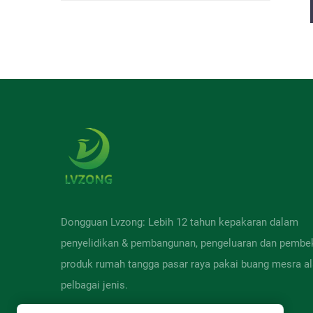
Dongguan Lvzong: Lebih 12 tahun kepakaran dalam
penyelidikan & pembangunan, pengeluaran dan pembe
produk rumah tangga pasar raya pakai buang mesra a
pelbagai jenis.