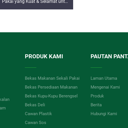
Pakai yang Kuat & Selamat untuk
Makanan, Cawan Kecil untuk Sos
Celup atau Perencah, Bekas Kecil
untuk Sos Salad
PRODUK KAMI
PAUTAN PANT
Bekas Makanan Sekali Pakai
Laman Utama
Bekas Persediaan Makanan
Mengenai Kami
Bekas Kupu-Kupu Berengsel
Produk
kalan
Bekas Deli
Berita
lam
Cawan Plastik
Hubungi Kami
Cawan Sos