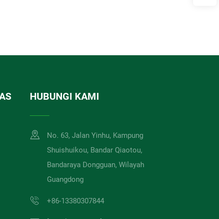
AS
HUBUNGI KAMI
No. 63, Jalan Yinhu, Kampung
Shuishuikou, Bandar Qiaotou,
Bandaraya Dongguan, Wilayah
Guangdong
+86-13380307844