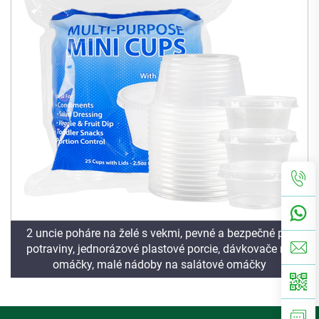
2 uncie poháre na želé s vekmi, pevné a bezpečné pre
potraviny, jednorázové plastové porcie, dávkovače na
omáčky, malé nádoby na salátové omáčky