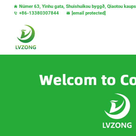
Númer 63, Yinhu gata, Shuishuikou byggð, Qiaotou kaup
+86-13380307844
[email protected]