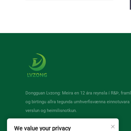
Dongguan Lvzong: Meira en 12 ára reynsla í R&Þ, fram
og birtingu allra tegunda umhverfisvænna einnotuvara f
verslun og heimilisnotkun.
We value your privacy