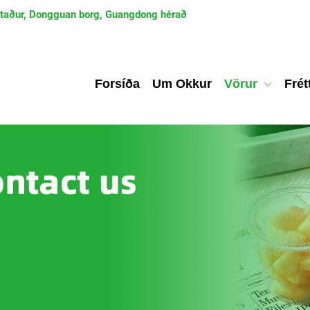
staður, Dongguan borg, Guangdong hérað
Forsíða
Um Okkur
Vörur
Frét