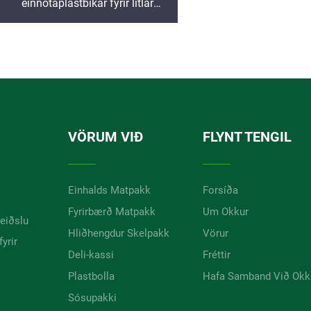
einnotaplastbikar fyrir litlar
mengi, dipp- eða sósuform fyrir
salatdressingu
VÖRUM VIÐ
FLYNT TENGIL
Einhalds Matpakk
Forsíða
Fyrirbærð Matpakk
Um Okkur
leiðslu
Hliðhengdur Skelpakk
Vörur
yrir
Deli-kassi
Fréttir
Plastbolla
Hafa Samband Við Okk
Sósupakki