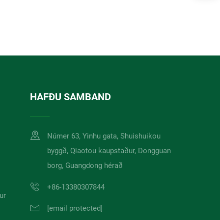
HAFÐU SAMBAND
Númer 63, Yinhu gata, Shuishuikou
byggð, Qiaotou kaupstaður, Dongguan
borg, Guangdong hérað
+86-13380307844
ur
[email protected]