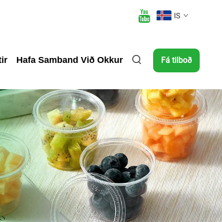
IS
tir
Hafa Samband Við Okkur
Fá tilboð