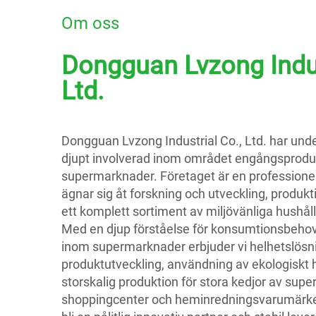
Om oss
Dongguan Lvzong Indus
Ltd.
Dongguan Lvzong Industrial Co., Ltd. har under
djupt involverad inom området engångsprodukte
supermarknader. Företaget är en professionell
ägnar sig åt forskning och utveckling, produk
ett komplett sortiment av miljövänliga hushål
Med en djup förståelse för konsumtionsbehov
inom supermarknader erbjuder vi helhetslösn
produktutveckling, användning av ekologiskt hå
storskalig produktion för stora kedjor av sup
shoppingcenter och heminredningsvarumärken.