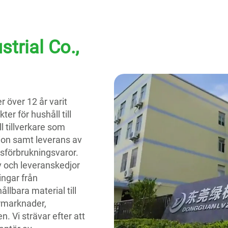
trial Co.,
 över 12 år varit
r för hushåll till
 tillverkare som
tion samt leverans av
lsförbrukningsvaror.
 och leveranskedjor
ingar från
llbara material till
ermarknader,
 Vi strävar efter att