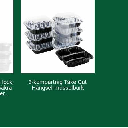
 lock,
3-kompartnig Take Out
säkra
Hängsel-musselburk
er,
må
essing