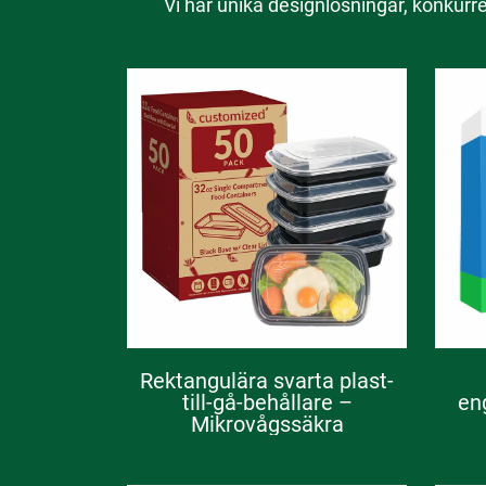
Vi har unika designlösningar, konkurre
Rektangulära svarta plast-
till-gå-behållare –
en
Mikrovågssäkra