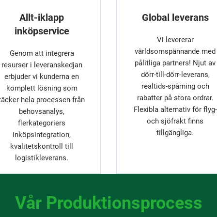
Allt-iklapp
Global leverans
inköpservice
Vi levererar
världsomspännande med
Genom att integrera
pålitliga partners! Njut av
resurser i leveranskedjan
dörr-till-dörr-leverans,
erbjuder vi kunderna en
realtids-spårning och
komplett lösning som
rabatter på stora ordrar.
täcker hela processen från
Flexibla alternativ för flyg-
behovsanalys,
och sjöfrakt finns
flerkategoriers
tillgängliga.
inköpsintegration,
kvalitetskontroll till
logistikleverans.
Vår Produktionsprocess