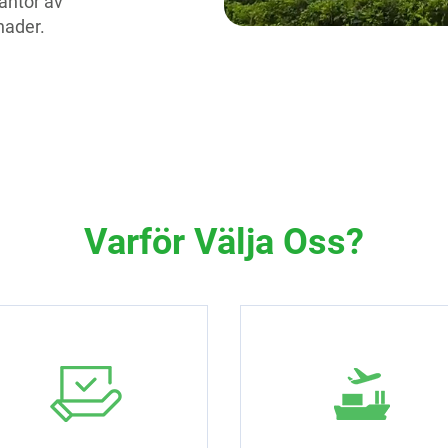
rantör av
nader.
Varför Välja Oss?