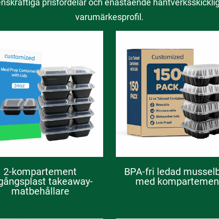
nskraftiga prisfördelar och enastående hantverksskicklighe
varumärkesprofil.
2-kompartement
BPA-fri ledad mussel
gångsplast takeaway-
med kompartemen
matbehållare