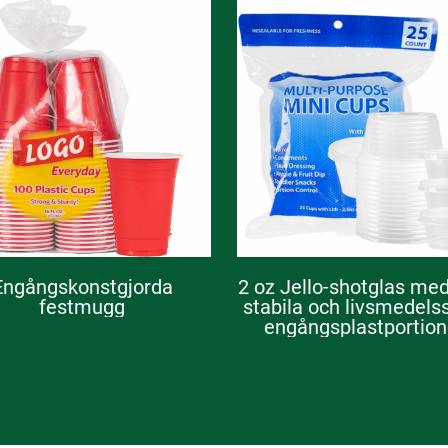
Engångskonstgjorda
2 oz Jello-shotglas med
festmugg
stabila och livsmedels
engångsplastportion
tillbehör och
dipsåsbehållare, s
behållare för salladsdr