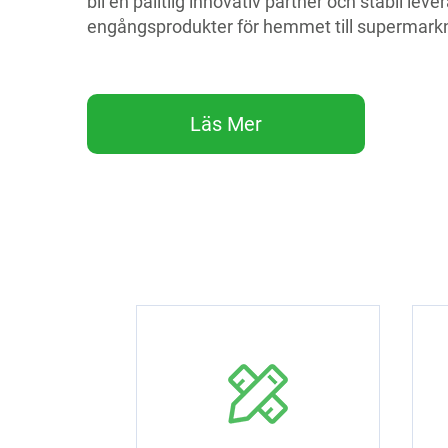
bli en pålitlig innovativ partner och stabil leve
engångsprodukter för hemmet till supermark
Läs Mer