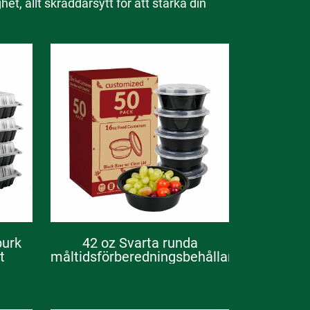
t, allt skräddarsytt för att stärka din
burk
42 oz Svarta runda
t
måltidsförberedningsbehållare