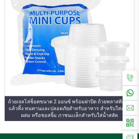
ถ้วยเจลโล่ช็อตขนาด 2 ออนซ์ พร้อมฝาปิด ถ้วยพลาสติกใช้
แล้วทิ้ง ทนทานและปลอดภัยสำหรับอาหาร สำหรับใส่ส่วน
ผสม หรือซอสจิ้ม ภาชนะเล็กสำหรับใส่น้ำสลัด