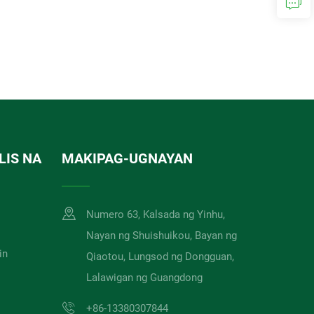
LIS NA
MAKIPAG-UGNAYAN
Numero 63, Kalsada ng Yinhu,
Nayan ng Shuishuikou, Bayan ng
in
Qiaotou, Lungsod ng Dongguan,
Lalawigan ng Guangdong
+86-13380307844