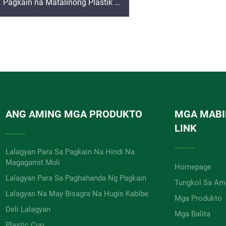
Pagkain na Matalinong Plastik na
Mga Lalagyan para sa Sarsa o
Condiments, Maliit na Lalagyan
para sa Sawsawan ng Salad
ANG AMING MGA PRODUKTO
MGA MABI
LINK
Lalagyan Para Sa Pagkain Na Hindi Na
Magagamit Muli
Homepage
Lalagyan Para Sa Paghahanda Ng Pagkain
Tungkol Sa Am
Lalagyan Na May Bisagra Na Hugis Kabibe
Mga Produkto
Deli Lalagyan
Mga Balita
Plastic Cup