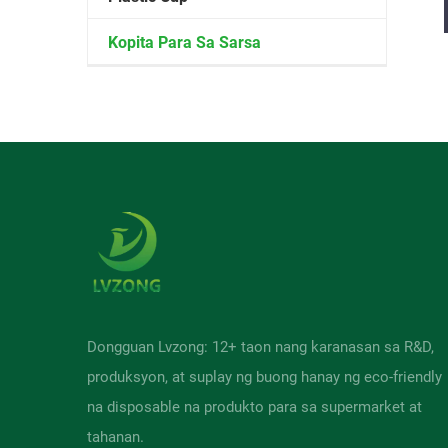
Kopita Para Sa Sarsa
Dongguan Lvzong: 12+ taon nang karanasan sa R&D,
produksyon, at suplay ng buong hanay ng eco-friendly
na disposable na produkto para sa supermarket at
tahanan.