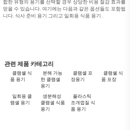
합한 유형의 용기를 선택할 경우 상당한 비용 절감 효과를
얻을 수 있습니다. 여기에는 다음과 같은 옵션들도 포함됩
니다.
식사 준비 용기
그리고
일회용 식품 용기
.
관련 제품 카테고리
클램쉘 식
분해 가능
클램셸 포
클램쉘 식
품 용기
한 클램셸
장용기
품 포장
용기
일회용 클
생분해성
플라스틱
램셸 용기
클램셸 식품
조개껍질 식
용기
품 용기