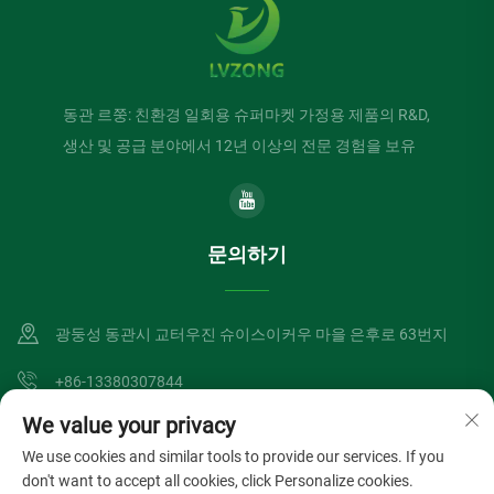
동관 르쭝: 친환경 일회용 슈퍼마켓 가정용 제품의 R&D,
생산 및 공급 분야에서 12년 이상의 전문 경험을 보유
문의하기
광둥성 동관시 교터우진 슈이스이커우 마을 은후로 63번지
+86-13380307844
We value your privacy
[email protected]
We use cookies and similar tools to provide our services. If you
don't want to accept all cookies, click Personalize cookies.