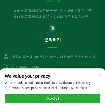
동관 르쭝: 친환경 일회용 슈퍼마켓 가정용 제품의 R&D,
생산 및 공급 분야에서 12년 이상의 전문 경험을 보유
문의하기
광둥성 동관시 교터우진 슈이스이커우 마을 은후로 63번지
+86-13380307844
We value your privacy
[email protected]
We use cookies and similar tools to provide our services. If you
don't want to accept all cookies, click Personalize cookies.
저작권 © 동관 뤼종 산업 유한회사. 모든 권리 보유.
개인정보 처리방침
Accept all
블로그