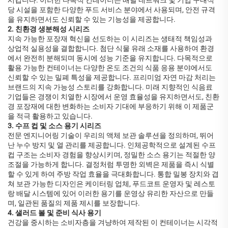
시킵니다. 이러한 다목적 컨테이너는 배달 네트워크 및 기업 구내식
당 시설을 포함한 다양한 푸드 서비스 분야에서 사용되며, 안전 규격
을 유지하면서도 신뢰할 수 있는 기능성을 제공합니다.
2. 친환경 생분해성 시리즈
지속 가능한 포장재 혁신을 선도하는 이 시리즈는 생태적 책임성과
상업적 실용성을 결합합니다. 첨단 식물 유래 소재를 사용하여 환경
에서 완전히 분해되며 동시에 성능 기준을 유지합니다. 다목적으로
활용 가능한 컨테이너는 다양한 온도 조건의 식품 응용 분야에서도
신뢰할 수 있는 밀폐 특성을 제공합니다. 프리미엄 자연 마감 처리는
브랜드의 지속 가능성 스토리를 강화합니다. 미래 지향적인 식음료
기업들은 경쟁이 치열한 시장에서 운영 효율성을 유지하면서도, 친환
경 포장재에 대한 변화하는 소비자 기대에 부응하기 위해 이 제품군
을 적극 활용하고 있습니다.
3. 수프 컵 및 소스 용기 시리즈
전문 엔지니어링 기술이 우리의 액체 보관 솔루션을 정의하며, 뛰어
난 누수 방지 및 열 관리를 제공합니다. 인체공학적으로 설계된 수프
컵 구조는 소비자 경험을 향상시키며, 정밀한 소스 용기는 적절한 양
조절을 가능하게 합니다. 결정처럼 투명한 외벽은 제품을 즉시 식별
할 수 있게 하여 주방 작업 효율을 극대화합니다. 통합 밀봉 장치와 겹
쳐 보관 가능한 디자인은 케이터링 업체, 푸드코트 운영자 및 레스토
랑 배달 시스템에 있어 이러한 용기를 운영상 유리한 자산으로 만들
며, 일관된 품질의 제품 제시를 보장합니다.
4. 샐러드 볼 및 준비 식사 용기
건강을 중시하는 소비자층을 겨냥하여 제작된 이 컨테이너는 시각적