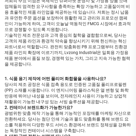
저희의 주요 이점은 국제적인 슈퍼마켓 운영사 및 가정용 상품 소매
업체들의 엄격한 요구사항을 충족하는 확장 가능하고 고품질이며 비
용 효율적인 제품 라인업을 제공하는 데 있습니다. 저희는 정시 납품
과 유연한 주문 옵션을 보장하여 원활한 재고 관리와 프로모션 캠페
인이 가능하게 하며, 고객이 오늘날 역동적인 FMCG 시장에서 효과적
으로 경쟁할 수 있도록 지원합니다.
기술적인 제조 전문성과 고객 중심의 철학을 결합함으로써, 당사는
고객의 제품 라인과 환경적 약속을 향상시키기 위해 헌신하는 혁신
파트너로서 역할합니다. 완전히 맞춤화된 PB 프로그램부터 친환경
제품 라인의 확장에 이르기까지, Lvzong Industrial은 일회용 가정용
제품 분야에서 품질 보장, 경쟁력 있는 가치, 그리고 지속 가능한 협력
을 제공합니다.
1. 식품 용기 제작에 어떤 폴리머 화합물을 사용하나요?
당사의 제조 공정은 식품 접촉 용도로 인증된 고품질 폴리프로필렌
(PP) 소재를 사용합니다. 이 엔지니어링 플라스틱은 열 변형 및 화학
반응에 뛰어난 내성을 보이며, 전자레인지 사용이 가능하고 상업적
재활용이 가능한 내구성 있는 서빙 솔루션을 제공합니다.
2. 컨테이너 브랜드화가 가능한가요?
광범위한 맞춤 제작 기능을 통해 기능적인 포장재를 마케팅 자산으로
전환하세요. 당사는 첨단 인쇄 기술과 몰드 맞춤화를 통해 브랜드 요
소를 적용하여 다양한 푸드 서비스 환경에서 브랜드 정체성을 강화하
는 독창적인 컨테이너 시스템을 구축합니다.