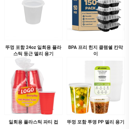
뚜껑 포함 24oz 일회용 플라
BPA 프리 힌지 클램쉘 칸막
스틱 둥근 델리 용기
이
일회용 플라스틱 파티 컵
뚜껑 포함 투명 PP 델리 용기