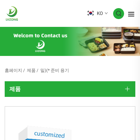
KO
홈페이지
/
제품
/
밀)(* 준비 용기
제품