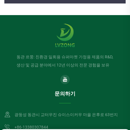
동관 르쭝: 친환경 일회용 슈퍼마켓 가정용 제품의 R&D,
생산 및 공급 분야에서 12년 이상의 전문 경험을 보유
문의하기
광둥성 동관시 교터우진 슈이스이커우 마을 은후로 63번지
+86-13380307844