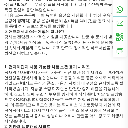
-샘플: 네, 요청 시 무료 샘플을 제공합니다. 고객은 신속 배송을 위한
특급 운임 비용만 부담합니다.
-배송: 모든 주문에 대해 유연한 옵션을 지원합니다. 해상 운송(대량
물량에 경제적), 항공 운송(빠른 배송), 특급 택배(긴급 필요 시 최적)
를 통해 정시 글로벌 물류를 보장합니다.
5. 애프터서비스는 어떻게 되나요?
당사는 전담된 지속적인 지원을 제공합니다. 납품 후 문제가 발생할
경우(예: 제품 손상 또는 맞춤 제작 오류) 즉시 당사 팀에 문의하시면
신속하게 해결해 드립니다. 고객 만족과 장기적인 파트너십을 위해
최선을 다하고 있습니다.
1. 전자레인지 사용 가능한 식품 보관 용기 시리즈
당사의 전자레인지 사용이 가능한 식품 보관 용기 시리즈는 편의성과
안전성을 완벽하게 결합합니다. 고품질의 식품 등급 소재로 제작되어
가열 조건에서도 음식의 품질과 용기 자체의 내구성을 유지하도록 설
계되었습니다. 지능형 뚜껑 디자인은 안전한 증기 배출을 가능하게
하며, 견고한 밀폐 구조가 누수를 방지하여 식사 준비, 배달 및 포장용
으로 이상적입니다. 적층이 가능한 구조로 저장 공간을 최적화합니
다. 이 튼튼하고 다용도인 용기는 퀵서비스 레스토랑부터 기업의 직
원식당에 이르기까지 현대적인 급식 서비스 요구 사항에 신뢰할 수
있는 솔루션을 제공하며 성능이나 소비자 안전을 어느 정도도 희생하
지 않습니다.
2. 친환경 생분해성 시리즈