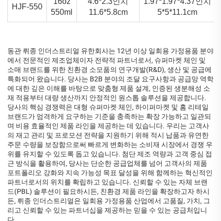
16oz
4.6*2.3인치
1.97*1.97*4.37인치
HJF-550
550ml
11.6*5.8cm
5*5*11.1cm
동관 뤼종 인더스트리얼 유한회사는 12년 이상 일회용 가정용품 분야
에서 전문적인 제조업체이자 전략적 파트너로서, 슈퍼마켓 체인 및
소매 브랜드를 위한 친환경 소모품의 연구개발(R&D), 생산 및 공급에
특화되어 왔습니다. 당사는 B2B 분야의 조달 요구사항과 공급망 역학
에 대한 깊은 이해를 바탕으로 맞춤형 제품 설계, 인증된 생분해성 소
재 적용부터 대량 생산까지 안정적인 원스톱 솔루션을 제공합니다.
당사의 핵심 경쟁력은 대형 슈퍼마켓 체인, 하이퍼마켓 및 홈 리테일
브랜드가 엄격하게 요구하는 기준을 충족하는 확장 가능하고 일관되
며 비용 효율적인 제품 라인을 제공하는 데 있습니다. 우리는 고객사
의 재고 관리 및 프로모션 전략을 지원하기 위해 적시 납품과 유연한
주문 수량을 보장함으로써 빠르게 변화하는 소비재 시장에서 경쟁 우
위를 유지할 수 있도록 돕고 있습니다. 첨단 제조 역량과 고객 중심 접
근 방식을 활용하여, 당사는 단순한 공급업체를 넘어 고객사의 제품
포트폴리오 강화와 지속 가능성 목표 달성을 위해 함께하는 혁신적인
파트너로서의 위치를 확립하고 있습니다. 신뢰할 수 있는 자체 브랜
드(PBL) 솔루션이 필요하시든, 친환경 제품 라인을 확장하고자 하시
든, 뤼종 인더스트리얼은 일회용 가정용품 산업에서 고품질, 가치, 그
리고 신뢰할 수 있는 파트너십을 제공하는 믿을 수 있는 공급처입니
다.