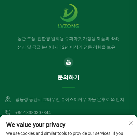
동관 르쭝: 친환경 일회용 슈퍼마켓 가정용 제품의 R&D,
생산 및 공급 분야에서 12년 이상의 전문 경험을 보유
문의하기
광둥성 동관시 교터우진 슈이스이커우 마을 은후로 63번지
+86-13380307844
We value your privacy
[email protected]
We use cookies and similar tools to provide our services. If you