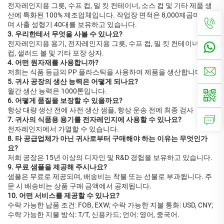
전자레인지용 그릇, 수프 컵, 밀 킷 컨테이너, 소스 컵 및 기타 제품 생
산에 특화된 100% 제조업체입니다. 작업장 면적은 8,000제곱미터이
며 사출 성형기 40대를 보유하고 있습니다.
3. 우리한테서 무엇을 사볼 수 있나요?
전자레인지용 용기, 전자레인지용 그릇, 수프 컵, 밀 킷 컨테이너, 소스
컵, 샐러드 볼 및 기타 포장 상자.
4. 어떤 원자재를 사용합니까?
저희는 식품 등급의 PP 플라스틱을 사용하여 제품을 생산합니다.
5. 귀사 공장의 생산 능력은 어떻게 되나요?
월간 생산 능력은 1000톤입니다.
6. 어떻게 품질을 보장할 수 있을까요?
항상 대량 생산 전에 사전 생산 샘플, 항상 운송 전에 최종 검사
7. 귀사의 식품용 용기를 전자레인지에 사용할 수 있나요?
전자레인지에서 가열할 수 있습니다.
8. 타 공급업체가 아닌 귀사로부터 구매해야 하는 이유는 무엇인가
요?
저희 공장은 15년 이상의 디자인 및 R&D 경험을 보유하고 있습니다.
9. 무료 샘플을 제공해 주시나요?
샘플은 무료로 제공되며, 배송비는 착불 또는 선불로 부과됩니다. 주
문 시 배송비는 상품 구매 금액에서 공제됩니다.
10. 어떤 서비스를 제공할 수 있나요?
수락 가능한 납품 조건: FOB, EXW; 수락 가능한 지불 통화: USD, CNY;
수락 가능한 지불 방식: T/T, 신용카드; 언어: 영어, 중국어.