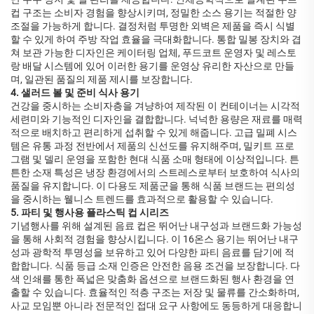
컵 구조는 소비자 경험을 향상시키며, 정밀한 소스 용기는 적절한 양
조절을 가능하게 합니다. 결정처럼 투명한 외벽은 제품을 즉시 식별
할 수 있게 하여 주방 작업 효율을 극대화합니다. 통합 밀봉 장치와 겹
쳐 보관 가능한 디자인은 케이터링 업체, 푸드코트 운영자 및 레스토
랑 배달 시스템에 있어 이러한 용기를 운영상 유리한 자산으로 만들
며, 일관된 품질의 제품 제시를 보장합니다.
4. 샐러드 볼 및 준비 식사 용기
건강을 중시하는 소비자층을 겨냥하여 제작된 이 컨테이너는 시각적
세련미와 기능적인 디자인을 결합합니다. 넉넉한 용량은 재료를 매력
적으로 배치하고 편리하게 섭취할 수 있게 해줍니다. 고급 밀폐 시스
템은 유통 과정 전반에서 제품의 신선도를 유지해주며, 밀키트 프로
그램 및 델리 운영을 포함한 현대 식품 소매 형태에 이상적입니다. 튼
튼한 소재 특성은 냉장 환경에서의 스트레스로부터 보호하여 식사의
품질을 유지합니다. 이 다용도 제품군을 통해 식품 브랜드는 편의성
을 중시하는 웰니스 트렌드를 효과적으로 활용할 수 있습니다.
5. 파티 및 행사용 플라스틱 컵 시리즈
기념행사를 위해 설계된 음료 컵은 뛰어난 내구성과 브랜드화 가능성
을 통해 사회적 경험을 향상시킵니다. 이 16온스 용기는 뛰어난 내구
성과 광학적 투명성을 보유하고 있어 다양한 파티 음료를 담기에 적
합합니다. 식품 등급 소재 인증은 안전한 음용 조건을 보장합니다. 다
색 인쇄를 통한 폭넓은 맞춤화 옵션으로 브랜드화된 행사 환경을 연
출할 수 있습니다. 효율적인 적층 구조는 저장 및 물류를 간소화하며,
사교 모임뿐 아니라 전문적인 접대 요구 사항에도 동등하게 대응합니