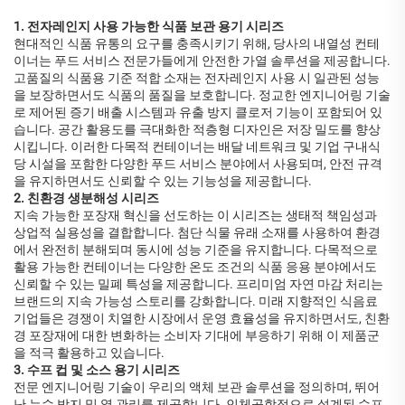
1. 전자레인지 사용 가능한 식품 보관 용기 시리즈
현대적인 식품 유통의 요구를 충족시키기 위해, 당사의 내열성 컨테
이너는 푸드 서비스 전문가들에게 안전한 가열 솔루션을 제공합니다.
고품질의 식품용 기준 적합 소재는 전자레인지 사용 시 일관된 성능
을 보장하면서도 식품의 품질을 보호합니다. 정교한 엔지니어링 기술
로 제어된 증기 배출 시스템과 유출 방지 클로저 기능이 포함되어 있
습니다. 공간 활용도를 극대화한 적층형 디자인은 저장 밀도를 향상
시킵니다. 이러한 다목적 컨테이너는 배달 네트워크 및 기업 구내식
당 시설을 포함한 다양한 푸드 서비스 분야에서 사용되며, 안전 규격
을 유지하면서도 신뢰할 수 있는 기능성을 제공합니다.
2. 친환경 생분해성 시리즈
지속 가능한 포장재 혁신을 선도하는 이 시리즈는 생태적 책임성과
상업적 실용성을 결합합니다. 첨단 식물 유래 소재를 사용하여 환경
에서 완전히 분해되며 동시에 성능 기준을 유지합니다. 다목적으로
활용 가능한 컨테이너는 다양한 온도 조건의 식품 응용 분야에서도
신뢰할 수 있는 밀폐 특성을 제공합니다. 프리미엄 자연 마감 처리는
브랜드의 지속 가능성 스토리를 강화합니다. 미래 지향적인 식음료
기업들은 경쟁이 치열한 시장에서 운영 효율성을 유지하면서도, 친환
경 포장재에 대한 변화하는 소비자 기대에 부응하기 위해 이 제품군
을 적극 활용하고 있습니다.
3. 수프 컵 및 소스 용기 시리즈
전문 엔지니어링 기술이 우리의 액체 보관 솔루션을 정의하며, 뛰어
난 누수 방지 및 열 관리를 제공합니다. 인체공학적으로 설계된 수프