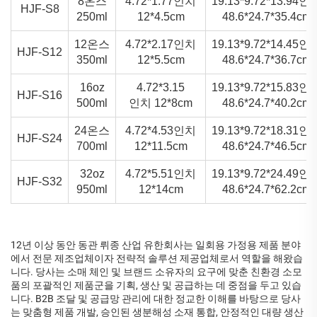
8온스
4.72*1.77인치
19.13*9.72*13.94인
HJF-S8
250ml
12*4.5cm
48.6*24.7*35.4cm
12온스
4.72*2.17인치
19.13*9.72*14.45인
HJF-S12
350ml
12*5.5cm
48.6*24.7*36.7cm
16oz
4.72*3.15
19.13*9.72*15.83인
HJF-S16
500ml
인치 12*8cm
48.6*24.7*40.2cm
24온스
4.72*4.53인치
19.13*9.72*18.31인
HJF-S24
700ml
12*11.5cm
48.6*24.7*46.5cm
32oz
4.72*5.51인치
19.13*9.72*24.49인
HJF-S32
950ml
12*14cm
48.6*24.7*62.2cm
12년 이상 동안 동관 뤼종 산업 유한회사는 일회용 가정용 제품 분야
에서 전문 제조업체이자 전략적 솔루션 제공업체로서 역할을 해왔습
니다. 당사는 소매 체인 및 브랜드 소유자의 요구에 맞춘 친환경 소모
품의 포괄적인 제품군을 기획, 생산 및 공급하는 데 중점을 두고 있습
니다. B2B 조달 및 공급망 관리에 대한 정교한 이해를 바탕으로 당사
는 맞춤형 제품 개발, 승인된 생분해성 소재 통합, 안정적인 대량 생산