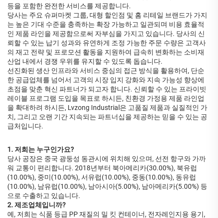
등을 포함한 완전한 서비스를 제공합니다.
당사는 주요 슈퍼마켓 그룹, 대형 할인점 및 홈 리테일 브랜드가 가지
는 높은 기대 수준을 충족하는 확장 가능하고 일관되며 비용 효율적
인 제품 라인을 제공함으로써 자부심을 가지고 있습니다. 당사의 신
뢰할 수 있는 납기 성과와 유연하게 조정 가능한 주문 수량은 고객사
의 재고 전략 및 프로모션 활동을 지원하여 급속히 변화하는 소비재
산업 내에서 경쟁 우위를 유지할 수 있도록 돕습니다.
선진화된 생산 인프라와 서비스 중심의 접근 방식을 활용하여, 단순
한 공급업체를 넘어서 고객의 시장 입지 강화와 지속 가능성 향상에
초점을 맞춘 혁신 파트너가 되고자 합니다. 신뢰할 수 있는 프라이빗
레이블 프로그램 도입을 목표로 하시든, 친환경 가정용 제품 라인업
을 확대하려 하시든, Lvzong Industrial은 고품질 제품과 실질적인 가
치, 그리고 오랜 기간 지속되는 파트너십을 제공하는 믿을 수 있는 공
급처입니다.
1. 저희는 누구인가요?
당사 공장은 중국 광둥성 동관시에 위치해 있으며, 선전 항구와 가까
워 교통이 편리합니다. 2018년부터 북아메리카(30.00%), 북유럽
(10.00%), 중미(10.00%), 서유럽(10.00%), 중동(10.00%), 동유럽
(10.00%), 남유럽(10.00%), 남아시아(5.00%), 남아메리카(5.00%) 등
으로 수출하고 있습니다.
2. 제조업체입니까?
예, 저희는 식품 등급 PP 재질의 밀 킷 컨테이너, 전자레인지용 용기,