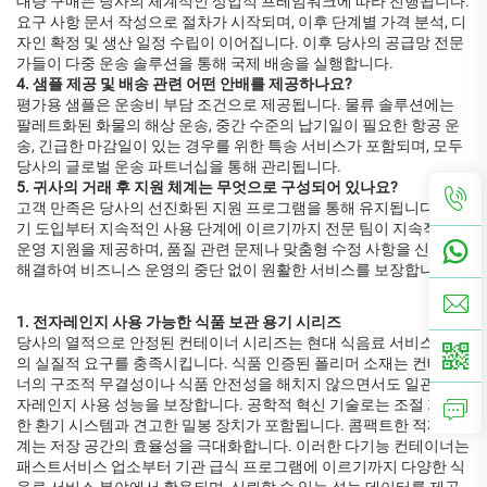
대량 구매는 당사의 체계적인 상업적 프레임워크에 따라 진행됩니다:
요구 사항 문서 작성으로 절차가 시작되며, 이후 단계별 가격 분석, 디
자인 확정 및 생산 일정 수립이 이어집니다. 이후 당사의 공급망 전문
가들이 다중 운송 솔루션을 통해 국제 배송을 실행합니다.
4. 샘플 제공 및 배송 관련 어떤 안배를 제공하나요?
평가용 샘플은 운송비 부담 조건으로 제공됩니다. 물류 솔루션에는
팔레트화된 화물의 해상 운송, 중간 수준의 납기일이 필요한 항공 운
송, 긴급한 마감일이 있는 경우를 위한 특송 서비스가 포함되며, 모두
당사의 글로벌 운송 파트너십을 통해 관리됩니다.
5. 귀사의 거래 후 지원 체계는 무엇으로 구성되어 있나요?
고객 만족은 당사의 선진화된 지원 프로그램을 통해 유지됩니다. 초
기 도입부터 지속적인 사용 단계에 이르기까지 전문 팀이 지속적인
운영 지원을 제공하며, 품질 관련 문제나 맞춤형 수정 사항을 신속히
해결하여 비즈니스 운영의 중단 없이 원활한 서비스를 보장합니다.
1. 전자레인지 사용 가능한 식품 보관 용기 시리즈
당사의 열적으로 안정된 컨테이너 시리즈는 현대 식음료 서비스 운영
의 실질적 요구를 충족시킵니다. 식품 인증된 폴리머 소재는 컨테이
너의 구조적 무결성이나 식품 안전성을 해치지 않으면서도 일관된 전
자레인지 사용 성능을 보장합니다. 공학적 혁신 기술로는 조절 가능
한 환기 시스템과 견고한 밀봉 장치가 포함됩니다. 콤팩트한 적재 설
계는 저장 공간의 효율성을 극대화합니다. 이러한 다기능 컨테이너는
패스트서비스 업소부터 기관 급식 프로그램에 이르기까지 다양한 식