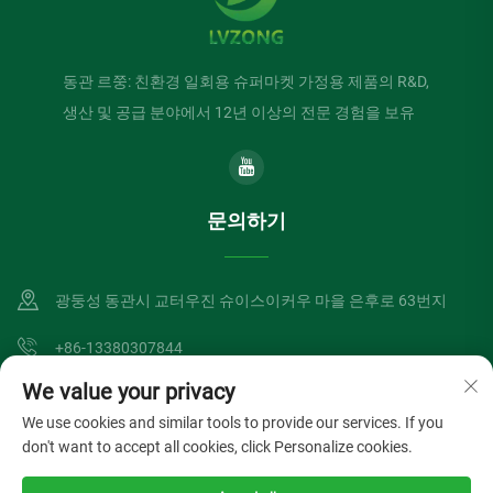
동관 르쭝: 친환경 일회용 슈퍼마켓 가정용 제품의 R&D,
생산 및 공급 분야에서 12년 이상의 전문 경험을 보유
문의하기
광둥성 동관시 교터우진 슈이스이커우 마을 은후로 63번지
+86-13380307844
We value your privacy
[email protected]
We use cookies and similar tools to provide our services. If you
don't want to accept all cookies, click Personalize cookies.
저작권 © 동관 뤼종 산업 유한회사. 모든 권리 보유.
개인정보 처리방침