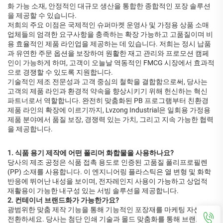
화 가능 소재, 안정적인 대규모 생산을 통합한 종합적인 포장 솔루션
을 제공할 수 있습니다.
저희의 주요 이점은 국제적인 슈퍼마켓 운영사 및 가정용 상품 소매
업체들의 엄격한 요구사항을 충족하는 확장 가능하고 고품질이며 비
용 효율적인 제품 라인업을 제공하는 데 있습니다. 저희는 정시 납품
과 유연한 주문 옵션을 보장하여 원활한 재고 관리와 프로모션 캠페
인이 가능하게 하며, 고객이 오늘날 역동적인 FMCG 시장에서 효과적
으로 경쟁할 수 있도록 지원합니다.
기술적인 제조 전문성과 고객 중심의 철학을 결합함으로써, 당사는
고객의 제품 라인과 환경적 약속을 향상시키기 위해 헌신하는 혁신
파트너로서 역할합니다. 완전히 맞춤화된 PB 프로그램부터 친환경
제품 라인의 확장에 이르기까지, Lvzong Industrial은 일회용 가정용
제품 분야에서 품질 보장, 경쟁력 있는 가치, 그리고 지속 가능한 협력
을 제공합니다.
1. 식품 용기 제작에 어떤 폴리머 화합물을 사용하나요?
당사의 제조 공정은 식품 접촉 용도로 인증된 고품질 폴리프로필렌
(PP) 소재를 사용합니다. 이 엔지니어링 플라스틱은 열 변형 및 화학
반응에 뛰어난 내성을 보이며, 전자레인지 사용이 가능하고 상업적
재활용이 가능한 내구성 있는 서빙 솔루션을 제공합니다.
2. 컨테이너 브랜드화가 가능한가요?
광범위한 맞춤 제작 기능을 통해 기능적인 포장재를 마케팅 자산으로
전환하세요. 당사는 첨단 인쇄 기술과 몰드 맞춤화를 통해 브랜드 요