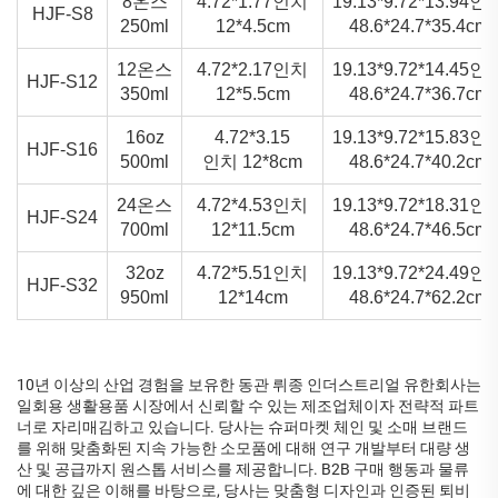
8온스
4.72*1.77인치
19.13*9.72*13.94인
HJF-S8
250ml
12*4.5cm
48.6*24.7*35.4cm
12온스
4.72*2.17인치
19.13*9.72*14.45인
HJF-S12
350ml
12*5.5cm
48.6*24.7*36.7cm
16oz
4.72*3.15
19.13*9.72*15.83인
HJF-S16
500ml
인치 12*8cm
48.6*24.7*40.2cm
24온스
4.72*4.53인치
19.13*9.72*18.31인
HJF-S24
700ml
12*11.5cm
48.6*24.7*46.5cm
32oz
4.72*5.51인치
19.13*9.72*24.49인
HJF-S32
950ml
12*14cm
48.6*24.7*62.2cm
10년 이상의 산업 경험을 보유한 동관 뤼종 인더스트리얼 유한회사는
일회용 생활용품 시장에서 신뢰할 수 있는 제조업체이자 전략적 파트
너로 자리매김하고 있습니다. 당사는 슈퍼마켓 체인 및 소매 브랜드
를 위해 맞춤화된 지속 가능한 소모품에 대해 연구 개발부터 대량 생
산 및 공급까지 원스톱 서비스를 제공합니다. B2B 구매 행동과 물류
에 대한 깊은 이해를 바탕으로, 당사는 맞춤형 디자인과 인증된 퇴비