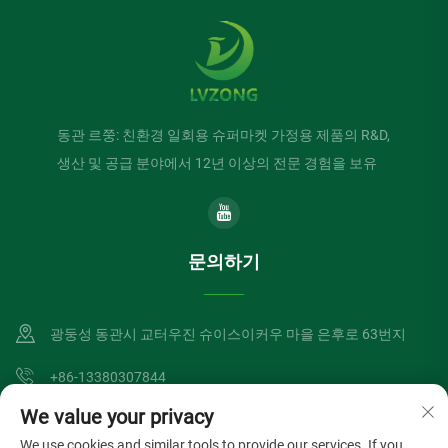
동관 르쭝: 친환경 일회용 슈퍼마켓 가정용 제품의 R&D,
생산 및 공급 분야에서 12년 이상의 전문 경험을 보유
문의하기
광둥성 동관시 교터우진 슈이스이커우 마을 은후로 63번지
+86-13380307844
We value your privacy
[email protected]
We use cookies and similar tools to provide our services. If you