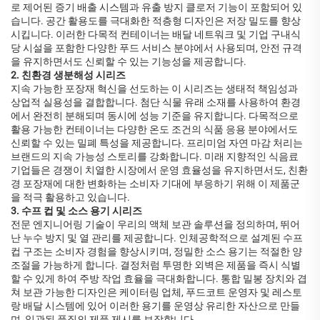
로 제어된 증기 배출 시스템과 유출 방지 클로저 기능이 포함되어 있
습니다. 공간 활용도를 극대화한 적층형 디자인은 저장 밀도를 향상
시킵니다. 이러한 다목적 컨테이너는 배달 네트워크 및 기업 구내식
당 시설을 포함한 다양한 푸드 서비스 분야에서 사용되며, 안전 규격
을 유지하면서도 신뢰할 수 있는 기능성을 제공합니다.
2. 친환경 생분해성 시리즈
지속 가능한 포장재 혁신을 선도하는 이 시리즈는 생태적 책임성과
상업적 실용성을 결합합니다. 첨단 식물 유래 소재를 사용하여 환경
에서 완전히 분해되며 동시에 성능 기준을 유지합니다. 다목적으로
활용 가능한 컨테이너는 다양한 온도 조건의 식품 응용 분야에서도
신뢰할 수 있는 밀폐 특성을 제공합니다. 프리미엄 자연 마감 처리는
브랜드의 지속 가능성 스토리를 강화합니다. 미래 지향적인 식음료
기업들은 경쟁이 치열한 시장에서 운영 효율성을 유지하면서도, 친환
경 포장재에 대한 변화하는 소비자 기대에 부응하기 위해 이 제품군
을 적극 활용하고 있습니다.
3. 수프 컵 및 소스 용기 시리즈
전문 엔지니어링 기술이 우리의 액체 보관 솔루션을 정의하며, 뛰어
난 누수 방지 및 열 관리를 제공합니다. 인체공학적으로 설계된 수프
컵 구조는 소비자 경험을 향상시키며, 정밀한 소스 용기는 적절한 양
조절을 가능하게 합니다. 결정처럼 투명한 외벽은 제품을 즉시 식별
할 수 있게 하여 주방 작업 효율을 극대화합니다. 통합 밀봉 장치와 겹
쳐 보관 가능한 디자인은 케이터링 업체, 푸드코트 운영자 및 레스토
랑 배달 시스템에 있어 이러한 용기를 운영상 유리한 자산으로 만들
며, 일관된 품질의 제품 제시를 보장합니다.