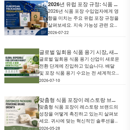
2026년 유럽 포장 규정: 식품 포
장 수입업체가 알아야 할 사항
2026년 식품 포장 수입업자에게 영
향을 미치는 주요 유럽 포장 규정을
살펴보세요. 지속 가능성 관련 요구
사항, 준수 전략, 일회용 식품 용기
2026-07-22
제조업체를 위한 기회 등을 확인할
수 있습니다.
글로벌 일회용 식품 용기 시장, 새로
운 성장 주기 진입
글로벌 일회용 식품 용기 산업이 새로운
전환 단계에 진입하고 있습니다. 배달
및 포장 식품 용기 수요는 전 세계적으
로 지속적으로 확대되고 있으나, 제조사
2026-07-10
와 외식 브랜드는 지속 가능성, 제품 성
능, 규제 준수 등에 대한 기대 수준이 점
맞춤형 식품 포장이 레스토랑 브랜
차 높아지고 있습니다...
드를 위한 새로운 성장 동력으로 부
맞춤형 식품 포장이 레스토랑 브랜드의
성장을 어떻게 촉진하고 있는지 살펴보
상하고 있습니다
세요. 귀사에 맞는 혁신적인 솔루션을
지금 바로 확인하세요.
2026-05-28