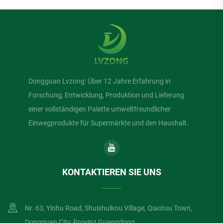
Dongguan Lvzong: Über 12 Jahre Erfahrung in
Forschung, Entwicklung, Produktion und Lieferung
einer vollständigen Palette umweltfreundlicher
Einwegprodukte für Supermärkte und den Haushalt.
KONTAKTIEREN SIE UNS
Nr. 63, Yinhu Road, Shuishuikou Village, Qiaotou Town,
Dongguan City, Provinz Guangdong