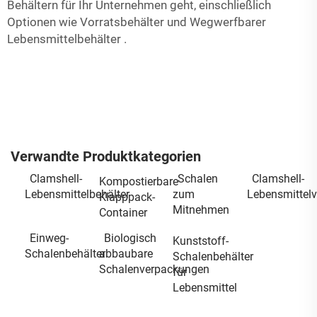
Behältern für Ihr Unternehmen geht, einschließlich
Optionen wie
Vorratsbehälter
und
Wegwerfbarer
Lebensmittelbehälter
.
Verwandte Produktkategorien
Clamshell-
Schalen
Clamshell-
Kompostierbare
Lebensmittelbehälter
zum
Lebensmittel
Klapppack-
Mitnehmen
Container
Einweg-
Biologisch
Kunststoff-
Schalenbehälter
abbaubare
Schalenbehälter
Schalenverpackungen
für
Lebensmittel