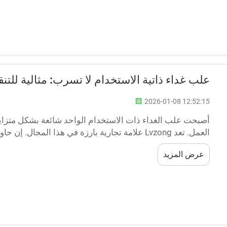
علب غداء ذاتية الاستخدام لا تسرب: مثالية للتنق
2026-01-08 12:52:15
أصبحت علب الغداء ذات الاستخدام الواحد شائعة بشكل متزايد،
العمل. تعد Lvzong علامة تجارية بارزة في هذا المج
شيء مريحًا للغاية، وهي آمنة مرتين لطعامك....
عرض المزيد