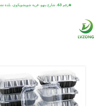
رقم 63، شارع ينهو، قرية شويشويكوي، بلدة تشياوتو، مدينة دونغقوان، مقاطعة قوانغدونغ