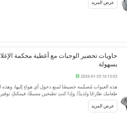
عرض المزيد
فوق بعضها بشكل متداخل...
حاويات تحضير الوجبات مع أغطية محكمة الإغلاق
بسهولة
2026-01-25 16:13:03
هذه العبوات مُصمَّمة خصيصًا لمنع دخول أي هواءٍ إليها، وهذه
طعامك طازجًا ولذيذًا. وإذا كنتِ تطبخين مسبقًا، فيمكنكِ توفير 
عبوات التحضير المسبق للوجبات محكمة الإغلاق الخيار الأمث
عرض المزيد
الإغلاق...