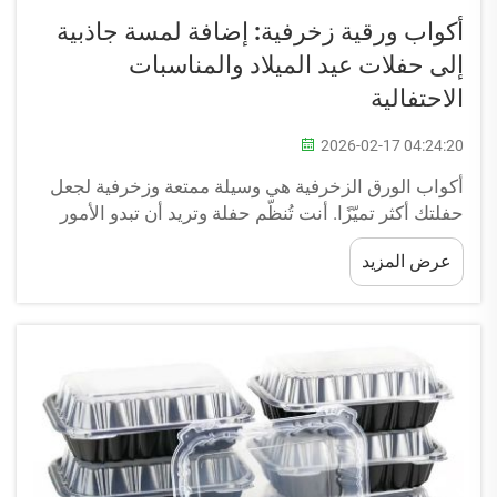
أكواب ورقية زخرفية: إضافة لمسة جاذبية
إلى حفلات عيد الميلاد والمناسبات
الاحتفالية
2026-02-17 04:24:20
أكواب الورق الزخرفية هي وسيلة ممتعة وزخرفية لجعل
حفلتك أكثر تميّزًا. أنت تُنظّم حفلة وتريد أن تبدو الأمور
أنيقة، والأكواب الورقية جزءٌ من ذلك! وهي متوفرة
عرض المزيد
بتشكيلة واسعة من التصاميم، بدءًا من البالونات الزاهية
لحفلات أعياد الميلاد ووصولًا إلى...