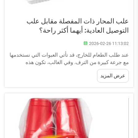
علب المحار ذات المفصلة مقابل علب
التوصيل العادية: أيهما أكثر راحة؟
2026-02-26 11:13:02
عند طلب الطعام للخارج، قد تأتي العبوات التي نستخدمها
مع جرعة كبيرة من الترف. وفي الغالب، تكون هذه
العبوات إما علب محار ذات مفصلة أو علب توصيل عادية.
عرض المزيد
ولكلٍّ منهما مزاياها، لكن علب المحار ذات المفصلة من
شركة لفزونغ هي الأفضل. إنها لا...