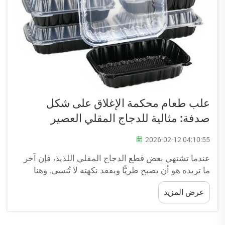
علب طعام محكمة الإغلاق على شكل
صدفة: مثالية للدجاج المقلي العصير
2026-02-12 04:10:55
عندما تشتهي بعض قطع الدجاج المقلي اللذيذ، فإن آخر
ما تريده هو أن يصبح طريًّا ويفقد نكهته لا تُنسى. وهنا
تظهر علب الطعام المغلقة بإحكام من شركة لوزونغ.
عرض المزيد
وتتميَّز هذه العلب الفريدة بأنها مثالية لـ...