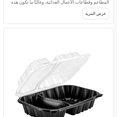
المطاعم وقطاعات الأعمال الغذائية، وغالبًا ما تكون هذه
العلب شفافة. وتُصنع هذه العلب من بلاستيك شفاف
عرض المزيد
يسمح للعميل برؤية محتوياتها الغذائية. وهذا يمنح الأطعمة
جاذبية بصرية أكبر...