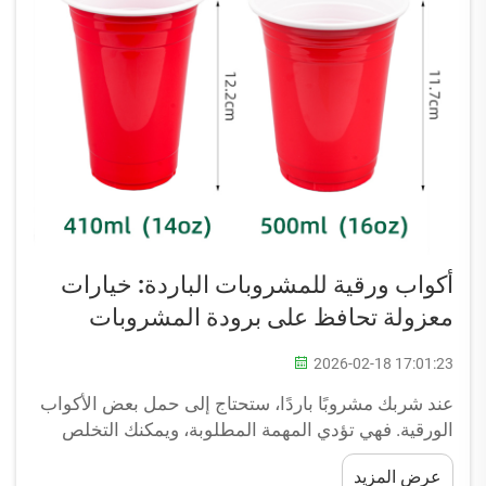
أكواب ورقية للمشروبات الباردة: خيارات
معزولة تحافظ على برودة المشروبات
2026-02-18 17:01:23
عند شربك مشروبًا باردًا، ستحتاج إلى حمل بعض الأكواب
الورقية. فهي تؤدي المهمة المطلوبة، ويمكنك التخلص
منها فور الانتهاء من استخدامها. لكن هل سبق أن تساءلت
عرض المزيد
لماذا تكون بعض الأكواب الورقية أفضل من غيرها؟ إن