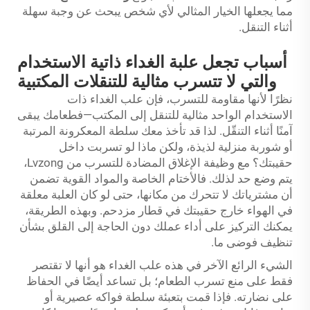
مما يجعلها الخيار المثالي لأي شخص يبحث عن وجبة سهلة
أثناء التنقل.
أسباب تجعل علبة الغداء ذاتية الاستخدام
والتي لا تتسرب مثالية للتنقلات المكتبية
نظرًا لأنها مقاومة للتسرب، فإن علب الغداء ذات
الاستخدام الواحد مثالية للتنقل إلى المكتب—فطعامك يبقى
آمنًا أثناء التنقّل. لذا قد تأخذ معك سلطة المعكرونة المرتبة
أو شوربة منزلية لذيذة، ولكن ماذا لو تسربت داخل
حقيبتك؟ مع وظيفة الإغلاق المضادة للتسرب من Lvzong،
يتم وضع حد لذلك. فالأختام الخاصة والمواد القوية تضمن
أن مشترياتك لا تتحرك من مكانها، حتى لو كان العلبة معلقة
في الهواء خارج حقيبتك في قطار مزدحم. وبهذه الطريقة،
يمكنك التركيز على أداء عملك دون الحاجة إلى القلق بشأن
تنظيف فوضى ما.
الشيء الرائع الآخر في هذه علب الغداء هو أنها لا تقتصر
فقط على منع تسرب الطعام؛ بل تساعد أيضًا في الحفاظ
على نضارته. فإذا قمت بتعبئة سلطة فواكه عصيرية أو