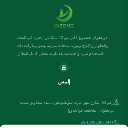
دونغقوان لفتسونغ: أكثر من 12 عامًا من الخبرة في البحث
والتطوير والإنتاج وتوريد منتجات منزلية وسوبرماركت ذات
استخدام لمرة واحدة صديقة للبيئة تغطي كامل النطاق.
إلمس
رقم 63، شارع ينهو، قرية شويشويكوي، بلدة تشياوتو، مدينة
دونغقوان، مقاطعة قوانغدونغ
+86-13380307844