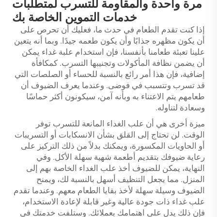
مرة واحدة والمقاومة للتسرب لمتطلبات
خدمات التموين الخاصة بك
إذا كنت تقدم الطعام في حدث ما، فعليك أن تحرص على
أن يكون مظهره جذابًا وأن يكون طعمه جيدًا. وبما أنه يتعين
علينا تعبئة طعامنا بأنفسنا، فإن استخدام علبة غداء يمكن
أن يضمن نظافة المأكولات وتجنيبها التسرب. كمكافأة
إضافية، فإن هذا أمر رائع بالنسبة للحساء أو الصلصات التي
قد تسرب وتتسبب في فوضى. وعندما يعرف الضيوف أن
طعامهم يتم الاعتناء به وبأنه آمن، سيكونون أكثر حماسًا
وسعادة لتناوله.
ميزة أخرى هي أن علب الغداء المانعة للتسرب توفر
الوقت. لن تحتاج إلى القلق بشأن الانسكابات أو التسريبات
أو الحاويات المكسورة، ويمكنك بدلاً من ذلك التركيز على
رعاية ضيوفك بتقديم أطعمة شهية سهلة الأكل. وفي
النهاية، يمكن للضيوف أخذ علب الغداء الخاصة بهم إلى
المنزل. مما يجعل التنظيف أسهل بالنسبة لك، ويمنح
الضيوف وسيلة سهلة لأخذ بقايا الطعام معهم. وعندما تقدم
علب غداء ذات جودة عالية وغير قابلة لإعادة الاستخدام،
فإن ذلك يدل على اهتمامك بعملائك. وستلفت خدمتك في