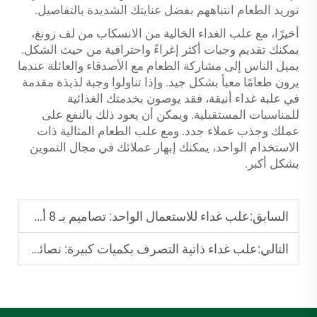
توريد الطعام انتباههم بفضل عنايتك الشديدة بالتفاصيل.
أخيرًا، مع علب الغداء الخالية من الانسكاب من لف زونغ،
يمكنك تقديم وجبات أكثر إغراءً واحترافية من حيث الشكل.
يميل الناس إلى مشاركة الطعام مع الأصدقاء والعائلة عندما
يرون طعامًا معبأ بشكل جيد. وإذا تناولوا وجبة لذيذة مقدمة
في علبة غداء أنيقة، فقد يوصون بخدمتك الغذائية
للمناسبات المستقبلية. ويمكن أن يعود ذلك بالنفع على
عملك وجذب عملاء جدد. ومع علب الطعام المثالية ذات
الاستخدام الواحد، يمكنك إبهار عملائك في مجال التموين
بشكل أكبر.
السابق:
علب غداء للاستعمال الواحد: تصاميم بـ 8 أقسام لتوفير وجبات متوازنة
التالي:
علب غداء ذاتية التصرف بكميات كبيرة: نصائح لتوفير التكاليف للمدارس والمكاتب