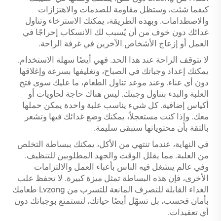
كيفما شئت، وستظل مقاومة للصدمات والاهتزازات
والاصطدامات. وبهذه الطريقة، يمكنك الاسترخاء وتناول
غدائك دون خوف من أن يُسبب لك الانسكاب إحراجًا في
العمل أو إزعاج الأشخاص الآخرين في غرفة الراحة.
لا تتوقف الراحة عند هذا الحد. فهي أيضًا سهلة الاستخدام.
يمكنك إعداد وجباتك في الصباح، وتغليفها بسرعة وإغلاقها
دون أي عناء. وعند موعد تناول الطعام، ما عليك سوى فتح
العلبة والبدء بتناول وجبتك. ليس هناك حاجة لحاويات أو
أكياس إضافية. كل شيء يناسب علبة واحدة يمكن حملها
معك. وإذا كنت مستعجلاً، يمكنك وضع غدائك فيها وتشعر
بالثقة بأن محتوياتها ستبقى سليمة.
في النهاية، عندما تنتهي من الأكل، يمكنك ببساطة التخلص
من العلبة. مما يقلل الوقت والجهد المطلوبين للتنظيف.
وفي عالم ينشغل فيه الناس بأعباء العمل والالتزامات
الأخرى، فإن هذه البساطة تمثل ميزة كبيرة. لا تحفظ علب
الغداء القابلة للتصرف المانعة للتسرب من Lvzong طعامك
بأمان فحسب، بل تسهّل أيضًا حياتك، لتستمتع بوجباتك دون
أي تعقيدات.