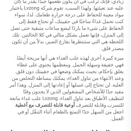
زبادي، فإنك ترغب في أن يكون طعمها جيدًا بقدر ما كان
عليه عند تعبئتها. ولهذا السبب، تقوم شركة Lvzong باختيار
مواد معينة للحفاظ على درجة حرارة طعامك. لذا، سواء
كنت تحمل غداءً ساخنًا في حقيبتك، أو تحتاج فقط إلى
الحفاظ على شيء ما باردًا لبضع ساعات متبقية حتى تصل
إلى المنزل، فإنها تعمل بشكل مثالي في كلا الحالتين. تلك
اللحظة هي التي ستنتظرها بفارغ الصبر، بدلاً من أن تكون
مصدر قلق.
ميزة كبيرة أخرى لهذه علب الغداء هي أنها مريحة أيضًا.
فهي خفيفة وسهلة الحمل. ومعظمها يحتوي على غطاء
يغلق بإحكام، بحيث يمكنك وضعها في حقيبتك دون قلق.
وعند الانتهاء من تناول الغداء، يمكنك ببساطة التخلص من
العلبة. لن تحتاج إلى غسلها أو إعادتها إلى المنزل. وهذا أمر
مفيد جدًا للأشخاص المشغولين الذين لا يجدون وقتًا
لتنظيف الأطباق بعد تناول الغداء. Lvzong علب غداء مانعة
للتسرب وقابلة للتصرف
أوعية قابلة للتصرف مع أغطية
اجعل من السهل جدًا التمتع بالطعام أثناء التنقّل أو في
العمل.