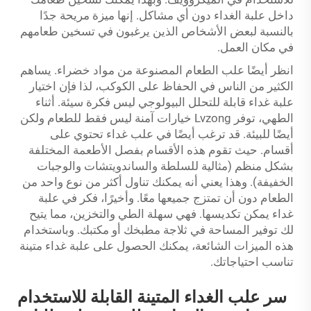
داخل علبة الغداء دون أي مشاكل. إنها ميزة مريحة جدًا
بالنسبة لبعض الأشخاص الذين يرغبون في تسخين طعامهم
في مكان العمل.
انظر أيضًا علب الطعام المصنوعة من مواد خضراء. يساهم
الكثير من الناس في الحفاظ على الكوكب، لذا فإن اختيار
علبة غداء قابلة للتحلل البيولوجي ليس فكرة سيئة. أثناء
الطهي، توفر Lvzong خيارات آمنة ليس فقط للطعام ولكن
أيضًا للبيئة. قد ترغب أيضًا في علب غداء تحتوي على
أقسام. حيث تقوم هذه الأقسام بفصل الأطعمة المختلفة
بشكل منظم (مثالية للسلطة والساندويتشات والوجبات
الخفيفة). وهذا يعني أنه يمكنك تناول أكثر من نوع واحد من
الطعام دون أن تمتزج جميعها معًا. وأخيرًا، فكر في علبة
غداء يمكن تكديسها. فهي سهلة الطي والتخزين، مما يتيح
لك توفير المساحة في ثلاجة مطبخك أو مكتبك. وباستخدام
هذه الميزات الشائعة، يمكنك الحصول على علبة غداء متينة
تناسب احتياجاتك.
سر علب الغداء المتينة القابلة للاستخدام