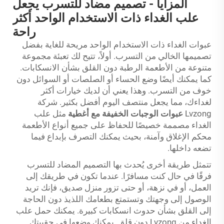
المزايا - تصميم مضاد للتسرب يجعل
علب الغداء ذات الاستخدام الواحد أكثر
راحة
عبوات الغداء ذات الاستخدام الواحد مريحة للغاية بفضل
تصميمها الخالي من التسرب. أولاً، تتيح لك تعبئة مجموعة
متنوعة من الأطعمة الرطبة دون القلق بشأن الانسكابات.
كما يمكنك أيضًا وضع الحساء أو الصلصات أو السوائل دون
خوف من التسرب. وهذا يعني أن لديك خيارات أكثر
لغداءك، مما يجعل منتصف اليوم أفضل بكثير. شركة
Lvzong
عبوات الوجبات الخفيفة مع أغطية
مثل علب
الغداء مصممة خصيصًا للحفاظ على جميع أنواع الأطعمة
محكم الإغلاق وآمنة، بحيث يمكنك التصرف بإبداع فيما
تضعه داخلها.
تتمثل طريقة أخرى يُحدث بها التصميم المضاد للتسرب
فرقًا في حال كنت مسافرًا. عندما تكون في طريقك إلى
العمل، أو في نزهة، أو حتى تزور منزل صديق، فإنك تريد
الوصول إلى وجهتك وتستمتع بطعامك اللذيذ دون الحاجة
إلى القلق بشأن حدوث انسكابات كبيرة. يمكنك حمل علب
الغداء من Lvzong دون قلق. يمكنك وضعها في حقيبتك