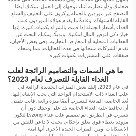
طعامك و/أو نضارته أثناء توجهك إلى العمل. يمكنك أيضًا
التصفح عبر موردين بالجملة يركزون على التغليف والسلع
القابلة للاستهلاك. وعادةً ما يقدم هؤلاء الموردون علب
الغداء بأسعار الجملة إذا قمت بالشراء بكميات كبيرة. إنها
خيار ذكي لتوفير المال لمكتبك. وبديلًا، يمكنك البحث عن
الفعاليات المحلية أو المعارض التجارية. وفي بعض الأحيان،
تقدم الشركات منتجاتها في هذه الفعاليات، مما يمنحك
صفقات على المشتريات بكميات كبيرة.
ما هي السمات والتصاميم الرائجة لعلب
الغداء القابلة للتصرف لعام 2023؟
في عام 2023، إليك بعض الميزات الجديدة الرائعة في
علب الغداء ذات الاستخدام الواحد التي يجب الانتباه إليها.
تُعد الخاصية المانعة للتسرب أيضًا ميزة رائعة. فأنت تتمنى
أن تحافظ علبة الغداء الخاصة بك على وجبتك دون أن
تتسرب في الطريق. تم تصميم علب غداء Lvzong لتكون
مزودة بغطاء قوي يغلق بإحكام، بحيث لا داعي للقلق من
الانسكابات. ومن الميزات الجيدة الأخرى أنها آمنة
للاستخدام في الميكروويف. وبهذا يمكنك تسخين طعامك