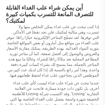
أين يمكن شراء علب الغداء القابلة
للتصرف المانعة للتسرب بكميات كبيرة
لمكتبك؟
إذا كنت تبحث عن علب غداء يمكن التخلص منها ولا
تتسرب، وهي مثالية لمكتبك، فلن تجد نقصًا في الأماكن
التي توفرها. تُعد تصفّح المتاجر الإلكترونية خيارًا رائعًا. تتوفر
علب الغداء من مواقع مثل أمازون أو بعض المواقع الخاصة
بتوريد المواد الغذائية. بهذه الطريقة، يمكنك مقارنة الأسعار
والعروض والوصول إلى أفضل صفقة. كما أن متاجر توريد
المطاعم المحلية تعد مكانًا رائعًا للشراء. وغالبًا ما تبيع هذه
المتاجر بالجملة، مما يسمح لك بشراء كميات كبيرة دفعة
واحدة. وهذا أمر رائع بالنسبة لك إذا كان لديك عدد كبير من
الموظفين الذين يحتاجون علب غداء لحفظ طعامهم فيها.
عندما تبحث عن شراء علب غداء ليست كأي علب غداء
أخرى، بل تكون ذات جودة ممتازة، فابحث عن العلامة
التجارية "Lvzong". وقد اكتسبت شركة Lvzong للأطعمة
الخفيفة شهرة واسعة بفضل علب الغداء الخاصة بها التي
يسهل حملها في المكتب. وهي مصممة للحفاظ على سلامة