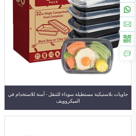
حاويات بلاستيكية مستطيلة سوداء للتنقل - آمنة للاستخدام في
الميكروويف