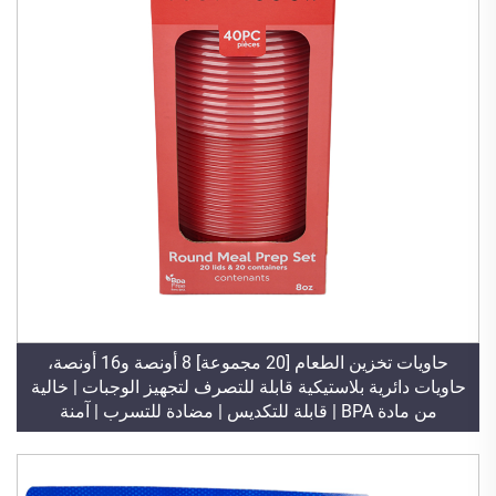
حاويات تخزين الطعام [20 مجموعة] 8 أونصة و16 أونصة،
حاويات دائرية بلاستيكية قابلة للتصرف لتجهيز الوجبات | خالية
من مادة BPA | قابلة للتكديس | مضادة للتسرب | آمنة
للاستخدام في المايكروويف/الغسالة/الفريزر