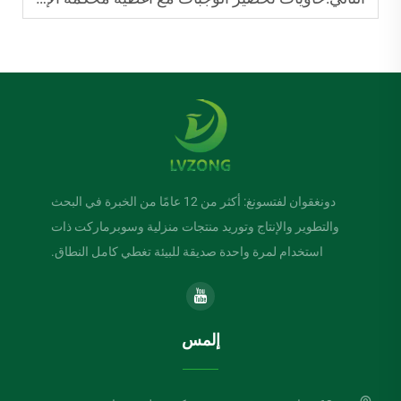
دونغقوان لفتسونغ: أكثر من 12 عامًا من الخبرة في البحث
والتطوير والإنتاج وتوريد منتجات منزلية وسوبرماركت ذات
استخدام لمرة واحدة صديقة للبيئة تغطي كامل النطاق.
إلمس