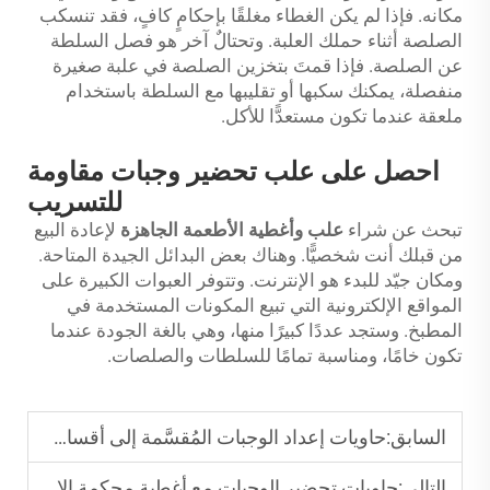
مكانه. فإذا لم يكن الغطاء مغلقًا بإحكامٍ كافٍ، فقد تنسكب
الصلصة أثناء حملك العلبة. وتحتالٌ آخر هو فصل السلطة
عن الصلصة. فإذا قمتَ بتخزين الصلصة في علبة صغيرة
منفصلة، يمكنك سكبها أو تقليبها مع السلطة باستخدام
ملعقة عندما تكون مستعدًّا للأكل.
احصل على علب تحضير وجبات مقاومة
للتسريب
تبحث عن شراء
علب وأغطية الأطعمة الجاهزة
لإعادة البيع
من قبلك أنت شخصيًّا. وهناك بعض البدائل الجيدة المتاحة.
ومكان جيّد للبدء هو الإنترنت. وتتوفر العبوات الكبيرة على
المواقع الإلكترونية التي تبيع المكونات المستخدمة في
المطبخ. وستجد عددًا كبيرًا منها، وهي بالغة الجودة عندما
تكون خامًا، ومناسبة تمامًا للسلطات والصلصات.
السابق:
حاويات إعداد الوجبات المُقسَّمة إلى أقسام: بسّط خطط وجباتك الأسبوعية
التالي:
حاويات تحضير الوجبات مع أغطية محكمة الإغلاق: وسّع فترة نضارة الطعام بسهولة