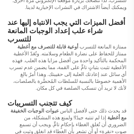
للتسرب، لذا ننصحك بزيارة موقعنا الإلكتروني مرّة أخرى.
ويمكنك أيضاً الاشتراك في النشرات الإخبارية لدينا.
أفضل الميزات التي يجب الانتباه إليها عند
شراء علب إعداد الوجبات المانعة
للتسرب
ممتازة المانعة للتسرب
أوعية قابلة للتصرف مع أغطية
ممتاز للحفاظ على نضارة الطعام وسلامته. وتُعَدّ الأغطية
المحكمة بالتأكيد واحدة من أفضل مزايا هذه العلب. فهذه
الأغطية تثبت بثباتٍ تامٍّ على القمة، مما يضمن عدم تسرب
أي سائل عند إعادتك العلبة إلى حقيبتك. وهذا أمرٌ بالغ
الأهمية خصوصًا بالنسبة للسلطات المُحضَّرة بالصلصات،
لأنك لا تريد أن تنسكب الصلصة في كل مكان.
كيف تتجنب التسريبات
قد يحدث ذلك حتى لأفضل الناس
عبوات الوجبات الخفيفة
مع أغطية
إذا لم تنتبه جيدًا! ولمنع هذه المشكلة، من
الضروري أن تُغلق الغطاء بإحكامٍ تامٍّ. ويجب أن تسمع
صوت «نقرة» أو أن تشعر بأن الغطاء قد انغلق وثبت في