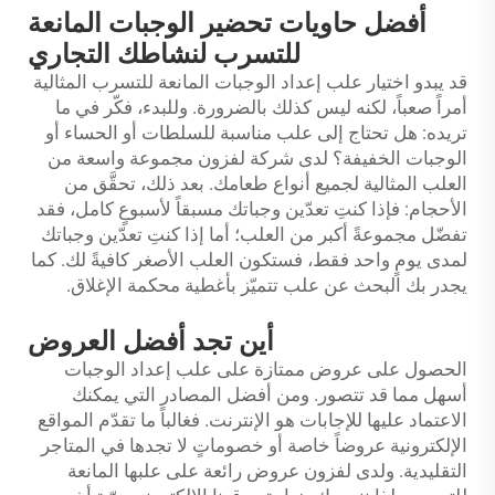
أفضل حاويات تحضير الوجبات المانعة
للتسرب لنشاطك التجاري
قد يبدو اختيار علب إعداد الوجبات المانعة للتسرب المثالية
أمراً صعباً، لكنه ليس كذلك بالضرورة. وللبدء، فكّر في ما
تريده: هل تحتاج إلى علب مناسبة للسلطات أو الحساء أو
الوجبات الخفيفة؟ لدى شركة لفزون مجموعة واسعة من
العلب المثالية لجميع أنواع طعامك. بعد ذلك، تحقَّق من
الأحجام: فإذا كنتِ تعدّين وجباتك مسبقاً لأسبوعٍ كامل، فقد
تفضّل مجموعةً أكبر من العلب؛ أما إذا كنتِ تعدّين وجباتك
لمدى يومٍ واحد فقط، فستكون العلب الأصغر كافيةً لك. كما
يجدر بك البحث عن علب تتميّز بأغطية محكمة الإغلاق.
أين تجد أفضل العروض
الحصول على عروض ممتازة على علب إعداد الوجبات
أسهل مما قد تتصور. ومن أفضل المصادر التي يمكنك
الاعتماد عليها للإجابات هو الإنترنت. فغالباً ما تقدّم المواقع
الإلكترونية عروضاً خاصة أو خصوماتٍ لا تجدها في المتاجر
التقليدية. ولدى لفزون عروض رائعة على علبها المانعة