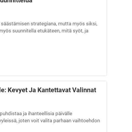
suunnittelua
n säästämisen strategiana, mutta myös siksi,
myös suunnitella etukäteen, mitä syöt, ja
mat ateriasi käytettävissäsi. Se on vieläkin
n tarkoitettuja säilytysastioita...
le: Kevyet Ja Kantettavat Valinnat
uhdistaa ja ihanteellisia päivälle
yyleissä, joten voit valita parhaan vaihtoehdon
delmät tai välipalat, nämä lounaslaukut tekevät