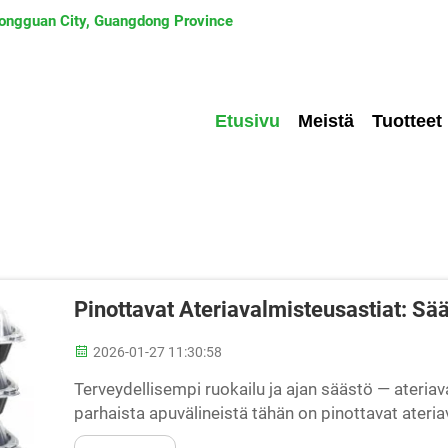
 Dongguan City, Guangdong Province
Etusivu
Meistä
Tuotteet
Pinottavat Ateriavalmisteusastiat: Sä
2026-01-27 11:30:58
Terveydellisempi ruokailu ja ajan säästö — ateri
parhaista apuvälineistä tähän on pinottavat ateria
jakamiseen ja säilyttää jokaisen aterian omassa as