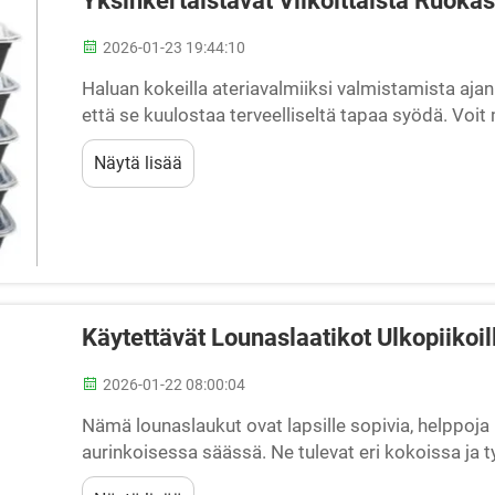
Yksinkertaistavat Viikoittaista Ruoka
2026-01-23 19:44:10
Haluan kokeilla ateriavalmiiksi valmistamista aja
että se kuulostaa terveelliseltä tapaa syödä. Voit 
välttää epäterveellisiä välipaloja, kun sinulla on o
Näytä lisää
helpompaa, jos käytät ateriavalmiiksi valmistamisee
Käytettävät Lounaslaatikot Ulkopiikoil
2026-01-22 08:00:04
Nämä lounaslaukut ovat lapsille sopivia, helppoja p
aurinkoisessa säässä. Ne tulevat eri kokoissa ja t
piknisiin tarpeisiisi. Olipa kyseessä voileivät, he