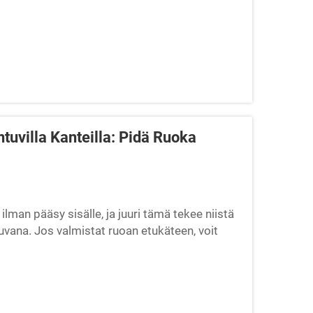
uvilla Kanteilla: Pidä Ruoka
lman pääsy sisälle, ja juuri tämä tekee niistä
vana. Jos valmistat ruoan etukäteen, voit
ää ilmanilman tiukentuvia ruokavalmiusastioita?