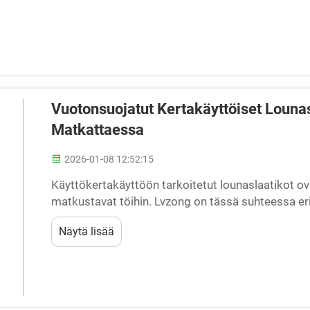
Vuotonsuojatut Kertakäyttöiset Lounas
Matkattaessa
2026-01-08 12:52:15
Käyttökertakäyttöön tarkoitetut lounaslaatikot ovat
matkustavat töihin. Lvzong on tässä suhteessa e
kertakäyttölaatikkonsa tekevät kaiken niin kätevä
Näytä lisää
TURVALLISIA....