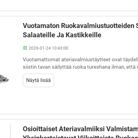
Vuotamaton Ruokavalmiustuotteiden Sä
Salaateille Ja Kastikkeille
2026-01-24 10:43:00
Vuotamattomat ateriavalmiustäytteet ovat täydellisi
siistin tavan säilyttää ruoka tureshana ilman, että 
tahansa ruokaa tai välipalaa ilman vuotoja kouluun, 
Näytä lisää
säilytysastioilla...
Osioittaiset Ateriavalmiiksi Valmistam