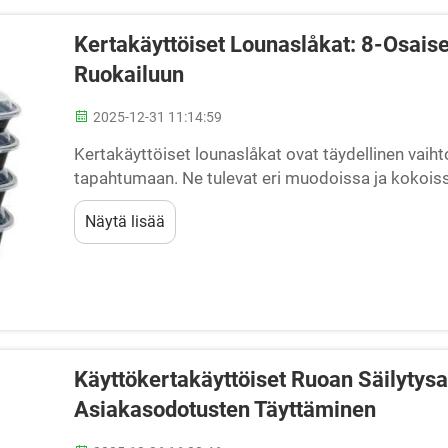
Kertakäyttöiset Lounaslåkat: 8-Osaise
Ruokailuun
2025-12-31 11:14:59
Kertakäyttöiset lounaslåkat ovat täydellinen vaih
tapahtumaan. Ne tulevat eri muodoissa ja kokois
vaihtoehto. Nämä moniosaiset lounaslåkät auttavat 
Näytä lisää
Käyttökertakäyttöiset Ruoan Säilytysa
Asiakasodotusten Täyttäminen