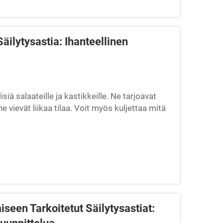
ilytysastia: Ihanteellinen
ä salaateille ja kastikkeille. Ne tarjoavat
ne vievät liikaa tilaa. Voit myös kuljettaa mitä
työpaikalle tai piknikille. Oikeilla
iseen Tarkoitetut Säilytysastiat: