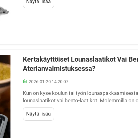
Näytä lisää
siitä h...
Kertakäyttöiset Lounaslaatikot Vai B
Aterianvalmistuksessa?
2026-01-20 14:20:07
Kun on kyse koulun tai työn lounaspakkaamisesta, 
lounaslaatikot vai bento-laatikot. Molemmilla on o
erilaisiin näkökohtiin. Muoviset tai pahvilaatikot fo
Näytä lisää