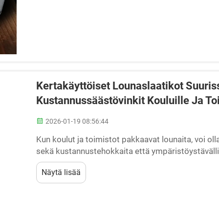
Kertakäyttöiset Lounaslaatikot Suuris
Kustannussäästövinkit Kouluille Ja To
2026-01-19 08:56:44
Kun koulut ja toimistot pakkaavat lounaita, voi oll
sekä kustannustehokkaita että ympäristöystävällis
lounaslaatikot. Mikäli kertakäyttöisten lounaslaa
Näytä lisää