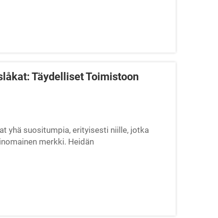
låkat: Täydelliset Toimistoon
 yhä suositumpia, erityisesti niille, jotka
rinomainen merkki. Heidän
ksi, ja ne ovat ruokailulle KAKSINKERTAISESTI