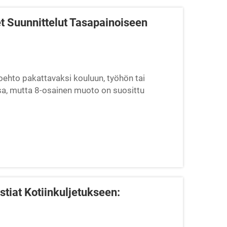
t Suunnittelut Tasapainoiseen
toehto pakattavaksi kouluun, työhön tai
sa, mutta 8-osainen muoto on suosittu
pitämään eri ruoat erillään, ja ne...
stiat Kotiinkuljetukseen: