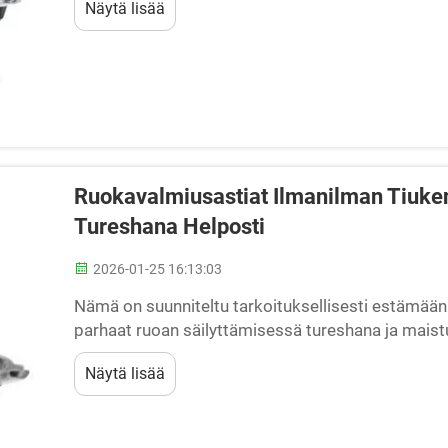
Näytä lisää
Ruokavalmiusastiat Ilmanilman Tiukent
Tureshana Helposti
2026-01-25 16:13:03
Nämä on suunniteltu tarkoituksellisesti estämään i
parhaat ruoan säilyttämisessä tureshana ja maistu
säästää rahaa ja aikaa viikon aikana. Miksi käytt
Näytä lisää
Ilmanilman tiukentuvat ruokavalmiusastiat...