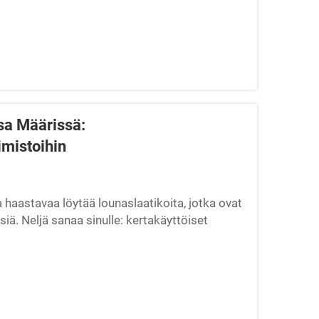
sa Määrissä:
imistoihin
a haastavaa löytää lounaslaatikoita, jotka ovat
iä. Neljä sanaa sinulle: kertakäyttöiset
tikoiden ostamisesta suurissa määrissä...