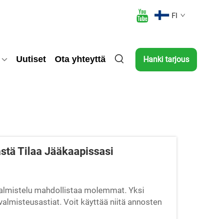
FI
Uutiset
Ota yhteyttä
Hanki tarjous
ästä Tilaa Jääkaapissasi
avalmistelu mahdollistaa molemmat. Yksi
valmisteusastiat. Voit käyttää niitä annosten
tiassaan. Voit pinota ne toistensa päälle...