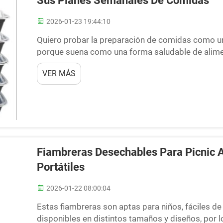
Sus Planes Semanales De Comidas
2026-01-23 19:44:10
Quiero probar la preparación de comidas como un
porque suena como una forma saludable de alimen
comerá y resistir las tentaciones de aperitivos 
VER MÁS
comidas preparadas. ¡Aún es más fácil si utiliza 
Fiambreras Desechables Para Picnic Al
Portátiles
2026-01-22 08:00:04
Estas fiambreras son aptas para niños, fáciles de l
disponibles en distintos tamaños y diseños, por 