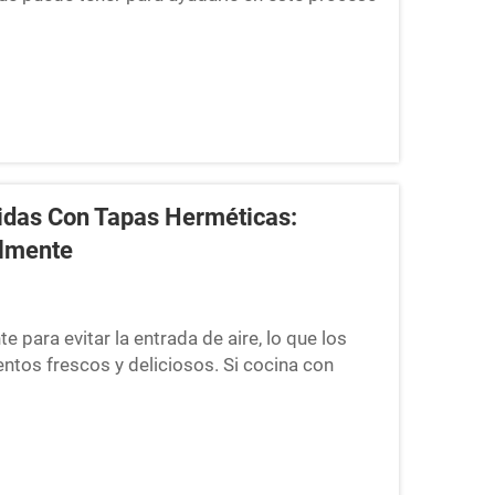
n de comidas. Puede usarlos para porcionar sus
Puede anidarlos sobre...
idas Con Tapas Herméticas:
ilmente
para evitar la entrada de aire, lo que los
ntos frescos y deliciosos. Si cocina con
te la semana. ¿Por qué elegir recipientes
pientes herméticos para la preparación de