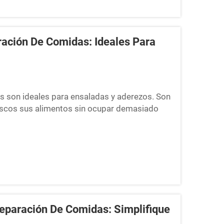
ación De Comidas: Ideales Para
s son ideales para ensaladas y aderezos. Son
scos sus alimentos sin ocupar demasiado
o tentempié sin derrames a la escuela, al
ados...
eparación De Comidas: Simplifique