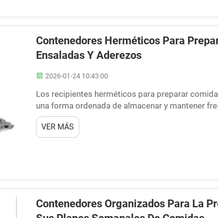
Contenedores Herméticos Para Prepar
Ensaladas Y Aderezos
2026-01-24 10:43:00
Los recipientes herméticos para preparar comida
una forma ordenada de almacenar y mantener fre
espacio. También puede llevar cualquier alimento 
VER MÁS
trabajo o a los picnics. Con los recipientes adecu
Contenedores Organizados Para La Pr