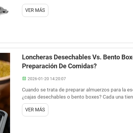
necesidades de picnic. Ya sea para sándwiches, fru
VER MÁS
Loncheras Desechables Vs. Bento Boxe
Preparación De Comidas?
2026-01-20 14:20:07
Cuando se trata de preparar almuerzos para la esc
¿cajas desechables o bento boxes? Cada una tiene
decisión puede depender de diferentes consideraci
VER MÁS