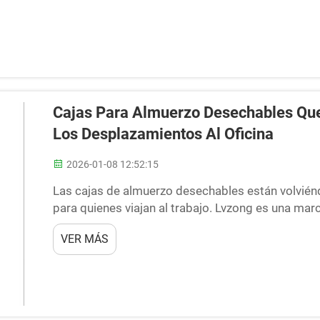
Cajas Para Almuerzo Desechables Que
Los Desplazamientos Al Oficina
2026-01-08 12:52:15
Las cajas de almuerzo desechables están volvié
para quienes viajan al trabajo. Lvzong es una ma
desechables para comida hacen que todo sea 
VER MÁS
para sus alimentos....