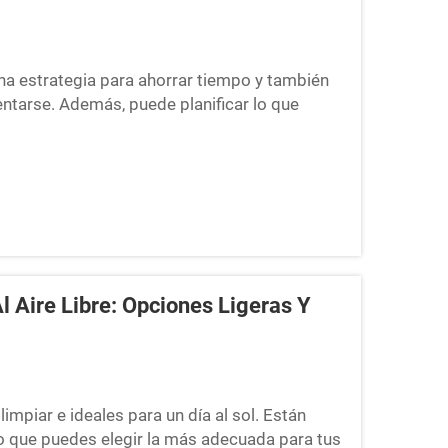
a estrategia para ahorrar tiempo y también
tarse. Además, puede planificar lo que
poco saludables cuando tenga sus propias
un contenedor para preparación de comidas...
 Aire Libre: Opciones Ligeras Y
impiar e ideales para un día al sol. Están
lo que puedes elegir la más adecuada para tus