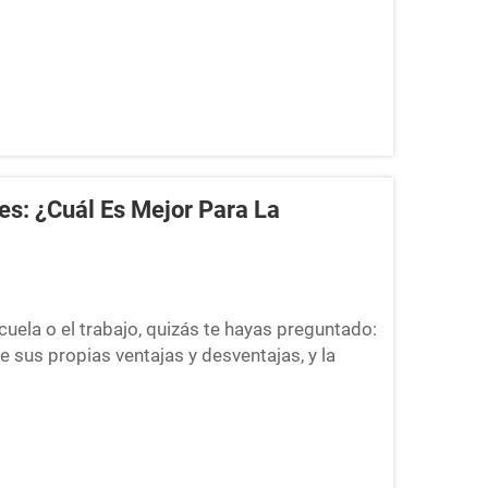
ta o aperitivos, estas fiambreras lo harán...
s: ¿Cuál Es Mejor Para La
uela o el trabajo, quizás te hayas preguntado:
 sus propias ventajas y desventajas, y la
ones. ¿Cajas de plástico o cartón fo...