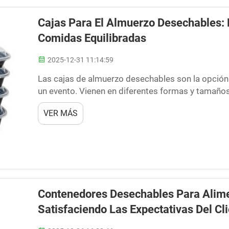
Cajas Para El Almuerzo Desechables:
Comidas Equilibradas
2025-12-31 11:14:59
Las cajas de almuerzo desechables son la opción pe
un evento. Vienen en diferentes formas y tamaño
una opción popular. Estos recipientes bento div
VER MÁS
diferentes alimentos, y son...
Contenedores Desechables Para Alime
Satisfaciendo Las Expectativas Del Cl