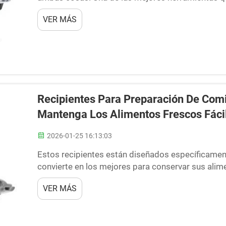
son los recipientes apilables para la preparació
VER MÁS
comidas y almacenarlas en su propio recipiente. 
Recipientes Para Preparación De Com
Mantenga Los Alimentos Frescos Fác
2026-01-25 16:13:03
Estos recipientes están diseñados específicamente 
convierte en los mejores para conservar sus alime
anticipación, puede ahorrar dinero y tiempo duran
VER MÁS
herméticos para la preparación de comidas? Reci
comidas...