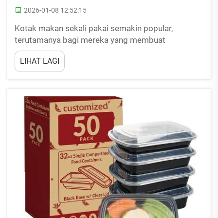
2026-01-08 12:52:15
Kotak makan sekali pakai semakin popular,
terutamanya bagi mereka yang membuat
perjalanan ulang alik ke tempat kerja. Lvzong
LIHAT LAGI
adalah jenama terkemuka dalam aspek ini. Bekas
makan sekali pakai mereka menjadikan segala-
galanya sangat mudah dan SELAMAT-GANDA untuk
makanan anda....