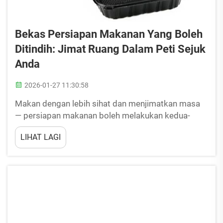
Bekas Persiapan Makanan Yang Boleh
Ditindih: Jimat Ruang Dalam Peti Sejuk
Anda
2026-01-27 11:30:58
Makan dengan lebih sihat dan menjimatkan masa
— persiapan makanan boleh melakukan kedua-
duanya. Salah satu perkara terbaik yang boleh anda
LIHAT LAGI
miliki untuk membantu anda dalam proses ini ialah
bekas persiapan makanan yang boleh ditindih.
Anda boleh menggunakan bekas ini untuk
mengagihkan saiz hidangan dan menyimpannya
dalam bekas tersendiri. Anda boleh
menindihkannya di atas...