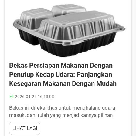
Bekas Persiapan Makanan Dengan
Penutup Kedap Udara: Panjangkan
Kesegaran Makanan Dengan Mudah
2026-01-25 16:13:03
Bekas ini direka khas untuk menghalang udara
masuk, dan itulah yang menjadikannya pilihan
terbaik dalam mengekalkan kesegaran dan rasa
LIHAT LAGI
sedap makanan anda. Jika anda memasak secara