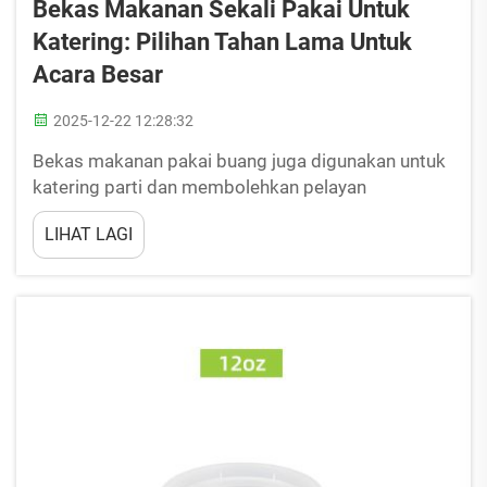
Bekas Makanan Sekali Pakai Untuk
Katering: Pilihan Tahan Lama Untuk
Acara Besar
2025-12-22 12:28:32
Bekas makanan pakai buang juga digunakan untuk
katering parti dan membolehkan pelayan
menyajikan makanan panas dengan mudah di atas
LIHAT LAGI
pinggan yang senang dibawa, serta memberi lebih
banyak masa kepada tetamu, berbanding
melakukan perkara lain. Tetapi tidak semua bekas
pakai buang a...