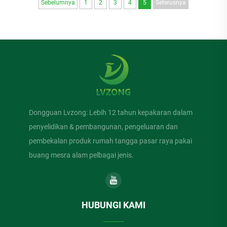
Sebelumnya
1
2
3
4
5
Seterusnya
sesetengah jenis...
Dongguan Lvzong: Lebih 12 tahun kepakaran dalam
penyelidikan & pembangunan, pengeluaran dan
pembekalan produk rumah tangga pasar raya pakai
buang mesra alam pelbagai jenis.
HUBUNGI KAMI