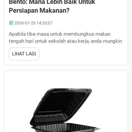
Bento: Mana Lebih Baik Untuk
Persiapan Makanan?
2026-01-20 14:20:07
Apabila tiba masa untuk membungkus makan
tengah hari untuk sekolah atau kerja, anda mungkin
tertanya-tanya: kotak makan pakai buang atau
LIHAT LAGI
kotak bento. Setiap satu mempunyai kelebihan dan
kekurangan tersendiri, dan keputusan itu mungkin
bergantung pada keutamaan yang berbeza. Kotak
plastik atau kadbod fo...