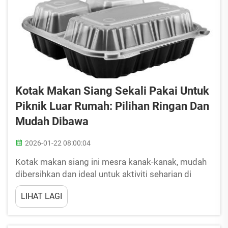
Kotak Makan Siang Sekali Pakai Untuk
Piknik Luar Rumah: Pilihan Ringan Dan
Mudah Dibawa
2026-01-22 08:00:04
Kotak makan siang ini mesra kanak-kanak, mudah
dibersihkan dan ideal untuk aktiviti seharian di
bawah sinaran matahari. Kotak-kotak ini tersedia
LIHAT LAGI
dalam pelbagai saiz dan reka bentuk,
membolehkan anda memilih yang paling sesuai
untuk keperluan piknik anda. Sama ada untuk