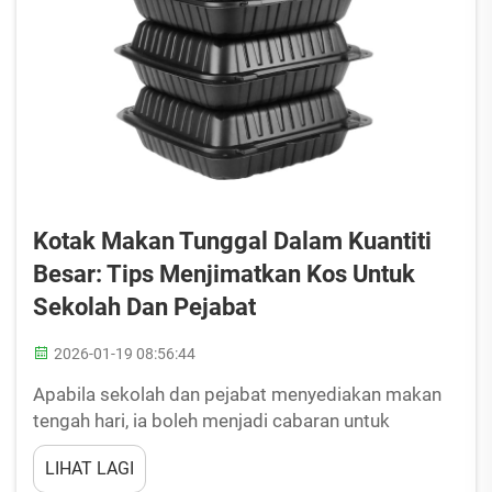
Kotak Makan Tunggal Dalam Kuantiti
Besar: Tips Menjimatkan Kos Untuk
Sekolah Dan Pejabat
2026-01-19 08:56:44
Apabila sekolah dan pejabat menyediakan makan
tengah hari, ia boleh menjadi cabaran untuk
mencari kotak makan yang menjimatkan kos serta
LIHAT LAGI
mesra alam. Empat perkataan untuk anda: kotak