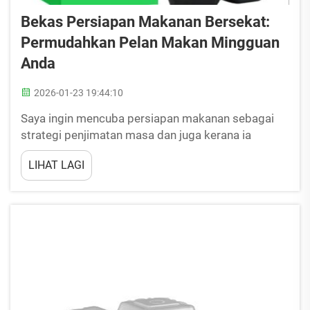
Bekas Persiapan Makanan Bersekat:
Permudahkan Pelan Makan Mingguan
Anda
2026-01-23 19:44:10
Saya ingin mencuba persiapan makanan sebagai
strategi penjimatan masa dan juga kerana ia
kedengaran seperti cara pemakanan yang sihat.
LIHAT LAGI
Anda juga boleh merancang apa yang akan
dimakan dan mengelakkan makanan ringan tidak
sihat apabila anda mempunyai makanan sendiri
tersedia. Ia menjadi lebih mudah lagi jika anda
menggunakan Bekas Persiapan Makanan...