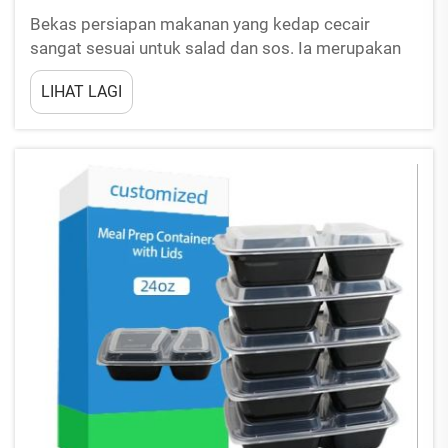
Bekas persiapan makanan yang kedap cecair
sangat sesuai untuk salad dan sos. Ia merupakan
cara yang kemas untuk menyimpan dan
LIHAT LAGI
mengekalkan kesegaran makanan tanpa
mengambil terlalu banyak ruang. Anda juga boleh
membawa sebarang makanan atau snek tanpa
tumpah ke sekolah, tempat kerja, atau pesta piknik.
Dengan bekas yang sesuai...