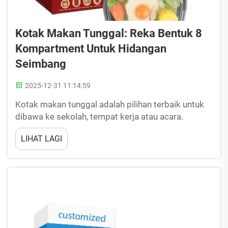
Kotak Makan Tunggal: Reka Bentuk 8
Kompartment Untuk Hidangan
Seimbang
2025-12-31 11:14:59
Kotak makan tunggal adalah pilihan terbaik untuk
dibawa ke sekolah, tempat kerja atau acara.
Bentuknya datang dalam pelbagai bentuk dan saiz,
LIHAT LAGI
tetapi bentuk 8 kompartment adalah pilihan yang
popular. Bekas bento makan tengah hari ini
membantu memisahkan pelbagai jenis makanan,
dan adalah...