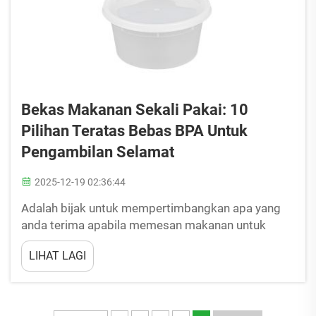
Bekas Makanan Sekali Pakai: 10
Pilihan Teratas Bebas BPA Untuk
Pengambilan Selamat
2025-12-19 02:36:44
Adalah bijak untuk mempertimbangkan apa yang
anda terima apabila memesan makanan untuk
dibawa pulang. Kebanyakan restoran kita
LIHAT LAGI
membungkus makanan bawa balik dalam bekas
yang mungkin berbahaya kepada kita. Sesetengah
bekas ini mengandungi bahan yang dipanggil BPA,
iaitu singkatan bagi bisfenol A. BPA terdapat dalam