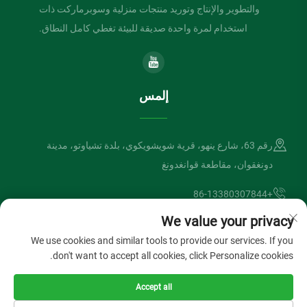
والتطوير والإنتاج وتوريد منتجات منزلية وسوبرماركت ذات
استخدام لمرة واحدة صديقة للبيئة تغطي كامل النطاق.
إلمس
رقم 63، شارع ينهو، قرية شويشويكوي، بلدة تشياوتو، مدينة
دونغقوان، مقاطعة قوانغدونغ
+86-13380307844
We value your privacy
[email protected]
We use cookies and similar tools to provide our services. If you
don't want to accept all cookies, click Personalize cookies.
حقوق الطبع والنشر © شركة دونغقوان لفتسونغ الصناعية المحدودة. جميع
Accept all
الحقوق محفوظة
سياسة الخصوصية
المدونة