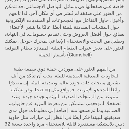
خاصة على صفحاتها في وسائل التواصل الاجتماعي. قد تتمكن
من العثور على صفقة لم تُنشر في أي مكان آخر، لذا تابعهم.
وأخيرًا، حاول التفاعل مع المجموعات أو المنتديات الإلكترونية
حول المنتجات الصديقة للبيئة أيضًا. غالبًا ما ينشر الأعضاء
نصائح حول أفضل العروض وحتى تقديم خصومات. في النهاية،
وبقليل من البحث والاستخدام الإبداعي لمحرك جوجل، يمكنك
العثور على بعض عبوات الطعام البيئية الممتازة بنظام القوقعة
(Clamshell) بأسعار الجملة.
من المهم العثور على موردين جملة ذوي سمعة طيبة
للحاويات الصدفية الصديقة للبيئة. يجب أن تتأكد من أنك
تشترى منتجات ذات جودة عالية وصديقة للبيئة. إن مصدرًا
رائعًا للبدء هو الإنترنت. فمواقع مثل Lvzong توفر تشكيلة
متنوعة من المنتجات الصديقة للبيئة وبجودة جيدة. وعند
تصفحك لموقعهم، ستتمكن من معرفة المزيد عن حاوياتهم
الصدفية وما تم صنعها منه، إضافة إلى معلومات حول مدى
صديقيتها للبيئة! فكر أيضًا في النظر إلى خيارات مثل
حاوية
ديلي بلاستيكية مستديرة قابلة للاستخدام مرة واحدة بسعة 32