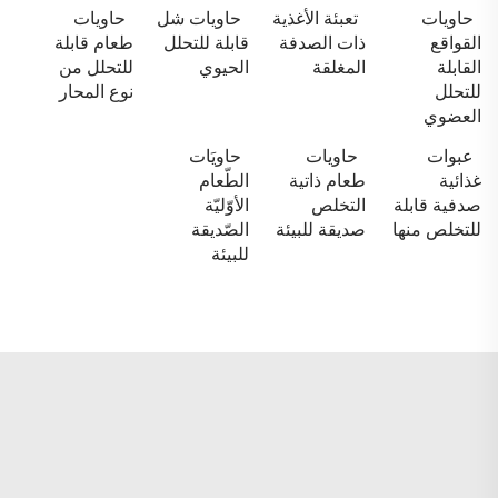
حاويات
تعبئة الأغذية
حاويات شل
حاويات
القواقع
ذات الصدفة
قابلة للتحلل
طعام قابلة
القابلة
المغلقة
الحيوي
للتحلل من
للتحلل
نوع المحار
العضوي
عبوات
حاويات
حاويَات
غذائية
طعام ذاتية
الطّعام
صدفية قابلة
التخلص
الأوّليّة
للتخلص منها
صديقة للبيئة
الصّديقة
للبيئة