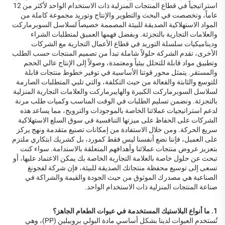
استراتيجياً في قطاع المنتجات المنزلية ذات الاستخدام الواحد لأكثر من 12
عاماً، وتخصصت في البحث والتطوير والإنتاج وتوريد مجموعة كاملة من
المواد الاستهلاكية الصديقة للبيئة المصممة خصيصاً لسلاسل السوبرماركت
والعلامات التجارية بالتجزئة. وبفضل فهمها العميق لمتطلبات الشراء
وديناميكيات سلسلة التوريد في قطاع الأعمال التجارية مع الشركات
الأخرى، تقدم الشركة حلولاً شاملة تبدأ من تصميم المنتجات حسب الطلب
وتطبيق مواد قابلة للتحلل بيئياً ومعتمدة، وصولاً إلى الإنتاج عالي الحجم
والمستقر. يتمثل محور قوتنا الأساسية في توفير خطوط منتجات قابلة
للتوسع والثابتة والفعالة من حيث التكلفة، والتي تلبي المتطلبات الصارمة
لسلاسل السوبرماركت الكبيرة والهايبرماركت والعلامات التجارية المنزلية
بالتجزئة. ونضمن تسليم الطلبات في الوقت المناسب وكميات طلب مرنة
لدعم استراتيجيات عملائنا الخاصة بالموجودات والترويج، مما يساعد هذه
الشركات على الحفاظ على ميزتها التنافسية في سوق السلع الاستهلاكية
سريع الحركة. ومن خلال الاستفادة من إمكانات تصنيع متقدمة ونهج يركز
على العميل، فإننا نضع أنفسنا ليس فقط كمورد، بل كشريك ابتكاري ملتزم
بتعزيز عروض منتجات عملائنا وأهدافهم المتعلقة بالاستدامة. سواء كنت
تبحث عن حلول خاصة بالعلامة التجارية الخاصة بك يمكن الاعتماد عليها، أو
تسعى إلى توسيع محفظة منتجاتك الصديقة للبيئة، فإن شركة لفجونغ
الصناعية هي مصدرك الموثوق من حيث الجودة والقيمة والشراكة في
صناعة المنتجات المنزلية ذات الاستخدام الواحد.
1. ما أنواع البلاستيك المستخدمة في عبوات الطعام الجاهز؟
تُستخدم العبوات لدينا بشكل أساسي مادة البولي بروبيلين (PP)، وهي