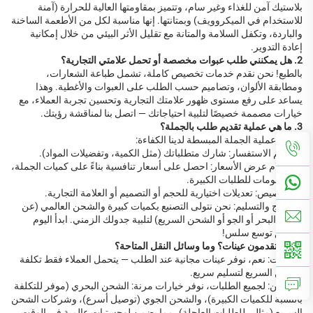
بلاستيك آمن للغذاء وغير سام، وتتميز بمقاومتها العالية للحرارة (آمنة
للاستخدام في الميكروويف) وبمتانتها. إنها مناسبة لكل من الأطعمة الساخنة
والباردة، وتكفل السلامة والمتانة مع تقليل الأثر البيئي من خلال إمكانية
إعادة التدوير.
2. هل يمكنني طلب عبوات مخصصة أو تحمل علامتي التجارية؟
بالطبع! نحن نقدم خدمات تخصيص كاملة، تشمل طباعة الشعارات،
ومطابقة الألوان، وتصاميم حسب الطلب على العبوات والأغطية. وهذا
يساعد على رفع مستوى ظهور علامتك التجارية وتحسين تجربة العملاء، مع
خيارات مصممة خصيصًا لتلبية احتياجاتك — اتصل بنا لمناقشة رؤيتك.
3. ما هي عملية تقديم طلب بالجملة؟
تضمن عملية الجملة المبسطة لدينا الكفاءة:
·- تقديم الاستفسار: شارك متطلباتك (مثل الكمية، وتفضيلات المواد).
·- استلام عرض الأسعار: احصل على أسعار تنافسية بناءً على كميات الجملة،
مع خصومات للطلبات الكبيرة.
·- التخصيص: تعديلات اختيارية للحجم أو التصميم أو العلامة التجارية.
·- الإنتاج والتسليم: نحن نتولى التصنيع بكميات كبيرة والشحن العالمي (عن
طريق البحر أو الجو أو الشحن السريع) لتلبية جدولك الزمني. ابدأ اليوم
لتحقيق توسع سلس!
4. هل تقدمون عينات؟ وما وسائل النقل المتاحة؟
- العينات: نعم، نوفر عينات مجانية عند الطلب — يتحمل العملاء فقط تكلفة
الشحن السريع لتسليم سريع.
- الشحن: لجميع الطلبات، نوفر خيارات مرنة: الشحن البحري (موفر للتكلفة
بالنسبة للكميات الكبيرة)، والشحن الجوي (توصيل أسرع)، وشركات الشحن
السريع (مثالي للطلبات العاجلة)، مما يضمن لوجستيات عالمية في الوقت