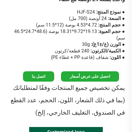
● نموذج المنتج:
HJF-S24
● السعة:
24 أونصة (700 مل)
● حجم المنتج:
4.72*4.53 بوصة (12*11.5 سم)
● حجم العبوة:
19.13*9.72*18.31 بوصة (48.6*24.7*46.5
سم)
● الوزن (غ/±1غ):
30g
● الكمية/الكرتون:
240 قطعة/كرتون
● اللون:
شفاف (قاعدة PP + غطاء PE)
احصل على عرض أسعار
اتصل بنا
يمكن تخصيص جميع المنتجات وفقًا لمتطلباتك
(بما في ذلك الشعار، اللون، الحجم، عدد القطع
في الصندوق، التغليف الخارجي، إلخ)