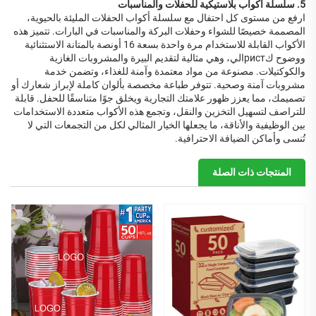
5. سلسلة أكواب بلاستيكية للحفلات والمناسبات
ارفع من مستوى كل احتفال مع سلسلة أكواب الحفلات المليئة بالحيوية،
المصممة خصيصًا للشواء وحفلات البركة والمناسبات في البارات. تتميز هذه
الأكواب القابلة للاستخدام مرة واحدة بسعة 16 أونصة بالمتانة الاستثنائية
ووضوح كристالي، وهي مثالية لتقديم البيرة والمشروبات الغازية
والكوكتيلات. مصنوعة من مواد معتمدة وآمنة للغذاء، وتضمن خدمة
مشروبات آمنة وصحية. تتوفر طباعة مخصصة بألوان كاملة لإبراز شعارك أو
تصميمك، مما يعزز ظهور علامتك التجارية ويخلق جوًا متناسقًا للحفل. قابلة
للتراصف لتسهيل التخزين والنقل، وتجمع هذه الأكواب متعددة الاستخدامات
بين الوظيفية والأناقة، ما يجعلها الخيار المثالي لكل من التجمعات التي لا
تُنسى وأماكن الضيافة الاحترافية.
المنتجات ذات الصلة