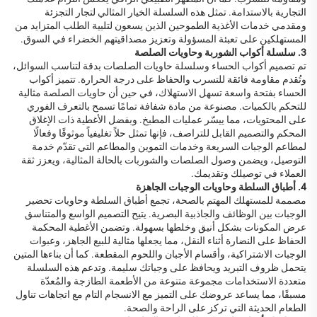
التجارية بالاستدامة. تمثل هذه السلسلة الخيار المثالي لتجار التجزئة
ومقدمي خدمات الأغذية الطموحين الذين يسعون لتلبية الطلب المتزايد من
المستهلكين على تعبئة المسؤولة وتعزيز مصداقيتهم الخضراء في السوق.
3. سلسلة أكواب الشوربة وحاويات الصلصة
تم تصميم أكواب الحساء وسلسلة حاويات الصلصات بدقة لتناسب السوائل،
وتُقدم مقاومة فائقة للتسرب والحفاظ على درجة الحرارة. تتميز أكواب
الحساء بفتحة واسعة تسهل الاستهلاك، في حين أن حاويات الصلصة مثالية
للتحكم بالكميات. مصنوعة من مادة شفافة تمامًا تسمح بالتعرف الفوري
على المحتويات، مما ييسّر عمليات المطبخ. وبفضل الأغطية ذات الإغلاق
المحكم والتصميم القابل للتراصف، فإنها تمثل حلاً تغليفياً موثوقًا وفعالًا
لمطاعم الوجبات السريعة وخدمات التموين والمطاعم التي تقدّم خدمة
التوصيل، ويضمن وصول الصلصات والشوربات بالحالة المثالية، ويعزز ثقة
العملاء في توصيلك وتقديمك.
4. أطباق السلطة وحاويات الوجبات الجاهزة
مصممة للمستهلك المهتم بالصحة، تجمع أطباق السلطة وحاويات تحضير
الوجبات بين الوظائف والجاذبية البصرية. يتيح التصميم الواسع والمتناسق
عرض المكونات بشكل أنيق وخلطها بسهولة. وتضمن الأغطية المحكمة
الحفاظ على النضارة أثناء النقل، مما يجعلها مثالية للبيع الجاهز، وعبوات
الوجبات الاشتراكية، وأقسام الأجبان واللحوم المقطعة. كما أن بناءها المتين
يتحمل ظروف التبريد ويحافظ على وجباتك سليمة. وتدعم هذه السلسلة
متعددة الاستخدامات مجموعة متنوعة من الأطعمة الطازجة والمُعدّة
مسبقًا، مما يساعد عروضك على التميز مع الانسجام التام مع اتجاهات تناول
الطعام الحديثة التي تركز على الراحة والصحة.