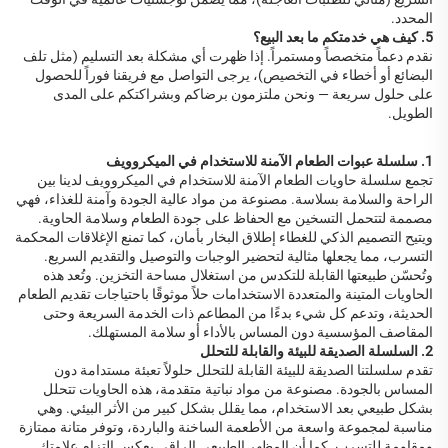
المحدد.
5. كيف هي خدمتكم ما بعد البيع؟
نقدم دعماً متخصصاً ومستمراً. إذا ظهرت أي مشكلة بعد التسليم (مثل تلف
البضائع أو أخطاء في التخصيص)، يرجى التواصل مع فريقنا فوراً للحصول
على حلول سريعة — ونحن ملتزمون برضاكم وبشراكتكم على المدى
الطويل.
1. سلسلة عبوات الطعام الآمنة للاستخدام في الميكروويف
تجمع سلسلة حاويات الطعام الآمنة للاستخدام في الميكروويف لدينا بين
الراحة والسلامة بسلاسة. مصنوعة من مواد عالية الجودة وآمنة للغذاء، فهي
مصممة لتتحمل التسخين مع الحفاظ على جودة الطعام وسلامة الحاوية.
ويتيح التصميم الذكي للغطاء إطلاق البخار بأمان، كما تمنع الإغلاقات المحكمة
التسرب، مما يجعلها مثالية لتحضير الوجبات والتوصيل والتقديم السريع.
وتُحسّن طبيعتها القابلة للتكدس من استغلال مساحة التخزين. وتُعد هذه
الحاويات المتينة والمتعددة الاستخدامات حلاً موثوقًا باحتياجات تقديم الطعام
الحديثة، وتدعم كل شيء بدءًا من المطاعم ذات الخدمة السريعة وحتى
المقاصف المؤسسية دون المساس بالأداء أو سلامة المستهلك.
2. السلسلة الصديقة للبيئة والقابلة للتحلل
تقدم سلسلتنا الصديقة للبيئة القابلة للتحلل حلولاً تعبئة مستدامة دون
المساس بالجودة. مصنوعة من مواد نباتية متقدمة، هذه الحاويات تتحلل
بشكل طبيعي بعد الاستخدام، مما يقلل بشكل كبير من الأثر البيئي. وهي
مناسبة لمجموعة واسعة من الأطعمة الساخنة والباردة، وتوفر متانة ممتازة
ومقاومة للتسرب. كما أن المظهر الطبيعي الراقي يعكس التزام علامتك