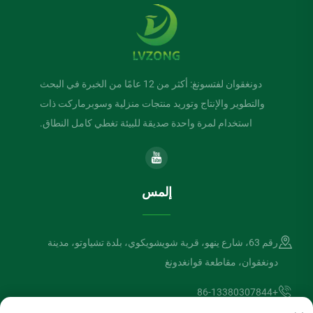
دونغقوان لفتسونغ: أكثر من 12 عامًا من الخبرة في البحث
والتطوير والإنتاج وتوريد منتجات منزلية وسوبرماركت ذات
استخدام لمرة واحدة صديقة للبيئة تغطي كامل النطاق.
إلمس
رقم 63، شارع ينهو، قرية شويشويكوي، بلدة تشياوتو، مدينة
دونغقوان، مقاطعة قوانغدونغ
+86-13380307844