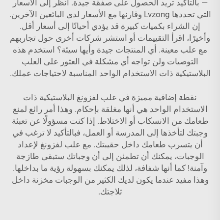
— بالتأكيد تريد الحصول على صفقة جيدة. انظر إلى الأسعار
التي تحددها Lvzong وقارنها مع الأسعار لدى البائعين الآخرين.
إن الشراء بكميات كبيرة قد يؤدي أحيانًا إلى أسعار أقل.
وأخيرًا، اقرأ التقييمات أو استشر شركات أخرى حول تجاربهم
مع علب معينة. أي المنتجات جيدة وأيها سيئة؟ استخدم هذه
التوصيات ولن تواجه أي مشكلة في العثور على العلب
البلاستيكية ذات الاستخدام الواحد المناسبة لاحتياجات عملك.
نقطة إضافية مميزة في علب لفزونغ البلاستيكية ذات
الاستخدام الواحد هي أنها مغلقة بإحكام. وهذا أمر رائع لمنع
طعامك من الانسكاب أو الاختلاط. إذا كنت مسؤولًا عن تعبئة
وجبتك لتأخذها إلى المدرسة أو العمل، فبالتأكيد لا ترغب في
أن يتسرب طعامك داخل حقيبتك. مع علب لفزونغ لإعداد
الوجبات، يمكنك أن تطمئن إلى أن وجباتك ستبقى طازجة
وآمنة! كما أنها شفافة، لذلك يمكنك بسهولة رؤية ما بداخلها.
وهذا مفيد عندما يكون لديك الكثير من الوجبات مخزنة داخل
ثلاجتك.