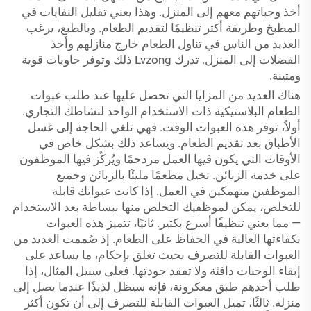
أخذ وجباتهم معهم إلى المنزل. وهذا يعني تقليل النفايات في
المطبخ وطريقة أكثر تنظيمًا لتقديم الطعام. وبالطبع، يرغب
العديد من الناس في تناول الطعام خارج منازلهم وأخذ
الفضلات إلى المنزل. تدرك Lvzong ذلك وتوفر حاويات قوية
ومتينة.
هناك العديد من المزايا التي تحصل عليها عند طلب عبوات
الطعام البلاستيكية ذات الاستخدام الواحد لنشاطك التجاري.
أولاً، توفر هذه العبوات الوقت. فهي تلغي الحاجة إلى غسل
الأطباق بعد تقديم الطعام. ويساعد ذلك بشكل خاص في
الأوقات التي يكون فيها العمل مزدحمًا ويُركّز فيها الموظفون
على خدمة الزبائن. تخيل مطعمًا مليئًا بالزبائن وجميع
الموظفين منهمكين في العمل. إذا كانت عبواتك قابلة
للتخلص، يمكن لموظفيك التخلص منها ببساطة بعد الاستخدام
— مما يعني تنظيفًا أسرع بكثير. ثانيًا، تتميز هذه العبوات
بكفاءتها العالية في الحفاظ على الطعام. إذ صُممت العديد من
العبوات القابلة للتصرف بحيث تغلق بإحكام، ما يساعد على
إبقاء الوجبات دافئة ولا تفقد جودتها. فعلى سبيل المثال، إذا
طلب أحدهم طبق معكرونة، فإنه سيظل لذيذًا عندما يصل إلى
منزله. ثالثًا، تميل العبوات القابلة للتصرف إلى أن تكون أكثر