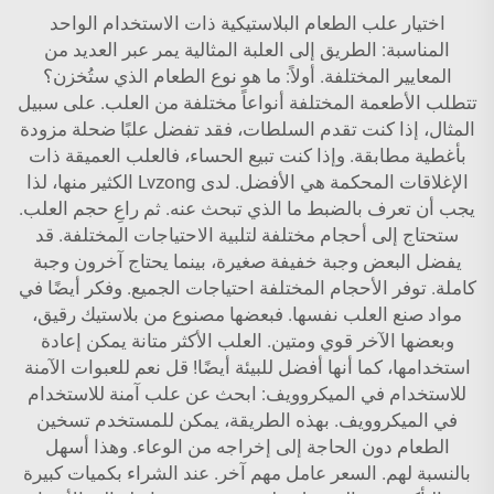
اختيار علب الطعام البلاستيكية ذات الاستخدام الواحد
المناسبة: الطريق إلى العلبة المثالية يمر عبر العديد من
المعايير المختلفة. أولاً: ما هو نوع الطعام الذي ستُخزن؟
تتطلب الأطعمة المختلفة أنواعاً مختلفة من العلب. على سبيل
المثال، إذا كنت تقدم السلطات، فقد تفضل علبًا ضحلة مزودة
بأغطية مطابقة. وإذا كنت تبيع الحساء، فالعلب العميقة ذات
الإغلاقات المحكمة هي الأفضل. لدى Lvzong الكثير منها، لذا
يجب أن تعرف بالضبط ما الذي تبحث عنه. ثم راعِ حجم العلب.
ستحتاج إلى أحجام مختلفة لتلبية الاحتياجات المختلفة. قد
يفضل البعض وجبة خفيفة صغيرة، بينما يحتاج آخرون وجبة
كاملة. توفر الأحجام المختلفة احتياجات الجميع. وفكر أيضًا في
مواد صنع العلب نفسها. فبعضها مصنوع من بلاستيك رقيق،
وبعضها الآخر قوي ومتين. العلب الأكثر متانة يمكن إعادة
استخدامها، كما أنها أفضل للبيئة أيضًا! قل نعم للعبوات الآمنة
للاستخدام في الميكروويف: ابحث عن علب آمنة للاستخدام
في الميكروويف. بهذه الطريقة، يمكن للمستخدم تسخين
الطعام دون الحاجة إلى إخراجه من الوعاء. وهذا أسهل
بالنسبة لهم. السعر عامل مهم آخر. عند الشراء بكميات كبيرة