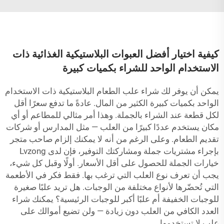
كيفية اختيار أفضل العبوات البلاستيكية الغذائية ذات
الاستخدام الواحد للشراء بكميات كبيرة
يمكن أن يوفر لك شراء علب الطعام البلاستيكية ذات الاستخدام
الواحد بكميات كبيرة الكثير من المال. عادةً ما تدفع سعرًا أقل
لكل قطعة عند الشراء بالجملة. وهذا أمر مثالي للمطاعم أو أي
مكان يستخدم عددًا كبيرًا من العلب — مثل المدارس أو شركات
تقديم الطعام. وعلى الرغم من أنه لا يمكنك إلزام صاحب متجر
بإجراء مشتريات جملة ومشاركتك التوفير، فإن لدى Lvzong
خيارات الجملة للحصول على أقل الأسعار. أولًا وقبل كل شيء،
يجب أن تعرف نوع العلب التي ترغب بها. فقط فكر في الأطعمة
التي تُحضّرها لأنواع مختلفة من الوجبات. هل تريد علبًا صغيرة
للوجبات الخفيفة أم علبًا أكبر للوجبات الرئيسية؟ يمكنك شراء
العدد الكافي من العلب دون زيادة — ولن تضيع أموالك على
علب لا تستخدمها.