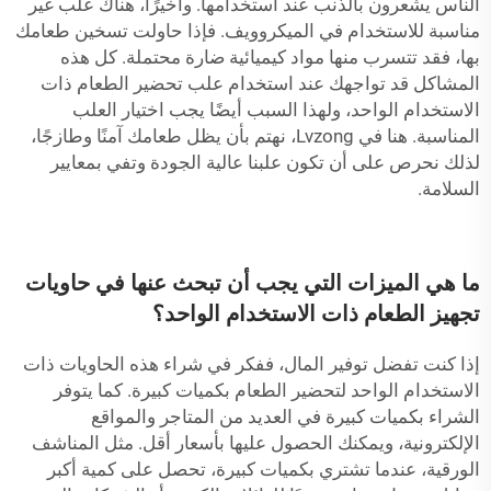
الناس يشعرون بالذنب عند استخدامها. وأخيرًا، هناك علب غير
مناسبة للاستخدام في الميكروويف. فإذا حاولت تسخين طعامك
بها، فقد تتسرب منها مواد كيميائية ضارة محتملة. كل هذه
المشاكل قد تواجهك عند استخدام علب تحضير الطعام ذات
الاستخدام الواحد، ولهذا السبب أيضًا يجب اختيار العلب
المناسبة. هنا في Lvzong، نهتم بأن يظل طعامك آمنًا وطازجًا،
لذلك نحرص على أن تكون علبنا عالية الجودة وتفي بمعايير
السلامة.
ما هي الميزات التي يجب أن تبحث عنها في حاويات
تجهيز الطعام ذات الاستخدام الواحد؟
إذا كنت تفضل توفير المال، ففكر في شراء هذه الحاويات ذات
الاستخدام الواحد لتحضير الطعام بكميات كبيرة. كما يتوفر
الشراء بكميات كبيرة في العديد من المتاجر والمواقع
الإلكترونية، ويمكنك الحصول عليها بأسعار أقل. مثل المناشف
الورقية، عندما تشتري بكميات كبيرة، تحصل على كمية أكبر