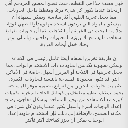
فهي مفيدة جدًا في التنظيم. حيث تصبح المطبخ المزدحم أقل
ازدحامًا عندما يكون كل شيء مرتبًا ومنظمًا داخل الحاويات،
مما يجعل تجربة الطهي أكثر سلاسة. ويمكن للطهاة أن
يمسكوا بالمواد التي يريدون استخدامها ويبدأوا الطهي فورًا،
بدلًا من البحث في الخزائن أو الثلاجات. كما أن حاويات لفزانغ
شفافة، ما يسمح لك برؤية المحتويات بداخلها، وبالتالي توفر
وقتك خلال أوقات الذروة.
إن طريقة تخزين الطعام أيضًا عامل رئيسي في الكفاءة.
ويمكن بسهولة تكديس الحاويات ذات الاستخدام الواحد، مما
يجعل تخزينها في الثلاجة أو الفريزر أسهل، خاصة في الأماكن
التي قد تكون محدودة المساحة بالنسبة للحاويات الكبيرة.
صُممت حاويات التخزين من لفزانغ بتصميم موفر للمساحة،
بحيث يمكنك تنظيم مطبخك ومكوناتك الجافة المخزنة بكميات
كبيرة مع الاستفادة من توفير المساحة. وبشكل مفاجئ، يصبح
إعداد الوجبات أسرع وأسهل بكثير عندما يكون كل شيء في
مكانه الصحيح. بالإضافة إلى ذلك، فإن استخدام
حاوية إعداد
الوجبات
يمكن أن يعزز كفاءتك أكثر فأكثر.