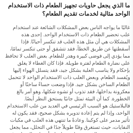
ما الذي يجعل حاويات تجهيز الطعام ذات الاستخدام
الواحد مثالية لخدمات تقديم الطعام؟
غالبًا ما يواجه الناس بعض المشكلات الشائعة عند استخدام
علب تحضير الطعام ذات الاستخدام الواحد. إحدى هذه
المشكلات هي أن مثل هذه العلب قد تنكسر أحيانًا. فإذا
أسقطتها عن طريق الخطأ، فقد تتشقق أو حتى تنكسر تمامًا،
مما يؤدي إلى فوضى كبيرة وهدر للطعام. بعض العلب لا تحافظ
على نضارة الطعام لفترة طويلة. فإذا كان الغطاء لا يغلق
بإحكام ولا يناسب العلبة بشكل جيد، فقد يتسلل الهواء إليها
ويُفسد الطعام. وبعض العلب ذات الاستخدام الواحد لا تتحمل
الطعام الساخن بشكل جيد. فإذا وضعت حساءً ساخنًا أو
معكرونة بداخلها، فقد تذوب أو تشوه شكلها، وهو أمر بالغ
الخطورة. كما أن البيئة تمثل جانبًا يستحق النظر أيضًا.
فالبلاستيك هو السبب الرئيسي في العديد من علب الاستخدام
الواحد، وإذا لم يتم إعادة تدويره بشكل صحيح، فقد يكون له
تأثير مدمر على كوكبنا. وعادةً ما تنتهي هذه العلب في مكبات
النفايات، حيث تستغرق وقتًا طويلاً جدًا في التحلل، مما يجعل