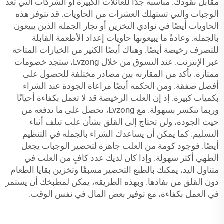
مقابل نقودك. مناسبة جدًا للعائلات الكبيرة أو الشركات التي تعد
الوجبات والتي تستهلك العشرات من الحاويات. قد تتوفر هذه
الحاويات أيضًا في نوادي التخزين أو تجار الجملة الذين يبيعون
بالجملة. وعادةً ما يبيعونها
حاويات إعداد الأطعمة القابلة
للتصرف
رخيصة أيضًا. وهناك أيضًا الكثير من الخيارات المتاحة
عبر الإنترنت. عند التسوق من خلال Lvzong، ستجد خصومات
ممتازة. تأكد من المقارنة بين مصادر مختلفة للحصول على
أفضل صفقة. ومن الحكمة أيضًا مراعاة الجودة عند الشراء
بكميات كبيرة. إذ إن العلب الرخيصة قد لا تعمل بكفاءة أحيانًا
وربما تنكسر بسهولة. مع Lvzong، تحصل على ما تدفعه من
حيث الجودة، ولن تحتاج إلى القلق بشأن علب تتلف أثناء
التسليم. كما يمكن أن يساعدك الشراء بالجملة في التنظيم
أيضًا. فوجود كومة من العلب جاهزة لتحضير الوجبات يجعل
الطهي أكثر سهولة. وإذا كان لديك عدد كافٍ من العلب في
متناول اليد، يمكنك بالطبع التحضير مسبقًا وتخزين بقايا الطعام
دون القلق من نفادها. وبهذه الطريقة، يمكن لمطبخك أن يستمر
في العمل بكفاءة، مع توفير بعض المال في نفس الوقت.