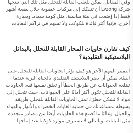
وفي المقابل، يمكن للعلب القابلة للتحلل مثل تلك التي تنتجها
شركة Lvzong أن تتفكك إلى مركبات عضوية خلال بضعة أشهر
فقط إذا وُضعت في بيئة مناسبة، مثل كومة سماد. وبعبارة
أخرى، فإنها أكثر فائدة للكوكب ولا تسهم في تراكم النفايات.
كيف تقارن حاويات المحار القابلة للتحلل بالبدائل
البلاستيكية التقليدية؟
التمييز المهم الآخر هو كيف تؤثر الحاويات القابلة للتحلل على
البيئة. يمكن أن يضر البلاستيك التقليدي بالحياة البرية عندما
تبتلعه الحيوانات عن طريق الخطأ أو تعلق نفسها فيه. الحاويات
القابلة للتحلل تكون أكثر أمانًا على الحيوانات، حيث تتحلل إلى
مواد لا تشكل خطرًا. تمثل الحاويات القابلة للتحلل طريقة
بسيطة لمساعدتك في حماية الغابات الخضراء والأنهار والهواء
والجبال. وغالبًا ما تُصنع هذه الحاويات أيضًا من مصادر متجددة
مثل النباتات، وبالتالي لا نستنزف موارد كوكبنا عند إنتاجها.