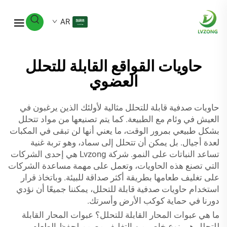
AR
حاويات القواقع القابلة للتحلل
العضوي
حاويات صدفية قابلة للتحلل مثالية لأولئك الذين يرغبون في
العيش في وئام مع الطبيعة. كما يتم تصنيعها من مواد تتحلل
بشكل طبيعي بمرور الوقت، ما يعني أنها لن تبقى في المكبات
لعدة أجيال. بل يمكن أن تتحلل إلى سماد، وهو تربة غنية
تساعد النباتات على النمو. شركة Lvzong هي إحدى الشركات
التي تصنع هذه الحاويات، وتعمل على مهمة مساعدة الشركات
على تغليف طعامها بطريقة أكثر صداقة للبيئة. وباتخاذ قرار
استخدام حاويات صدفية قابلة للتحلل، يمكننا جميعًا أن نؤدي
دورنا في حماية كوكب الأرض وأسرتك.
ما هي عبوات المحار القابلة للتحلل؟ عبوات المحار القابلة
للتحلل هي نوع خاص من التغليف مصمم لحفظ الطعام