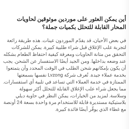
أين يمكن العثور على موردين موثوقين لحاويات
المحار القابلة للتحلل بكميات جملة؟
في بعض الأحيان، قد يقدّم الموردون عينات. هذه طريقة رائعة
لتجربة علب الإغلاق قبل شراء طلبية كبيرة. يمكن للشركات
التحقق من متانة الحاويات ومعرفة كيفية احتفاظ الطعام بشكله
عند وضعه بداخلها. ومن الجيد أيضًا الاستفسار عن الشحن. يجب
أن يكون بإمكانهم شحن الطلب في الوقت المحدد وأن يتمتعوا
بخدمة عملاء جيدة. تُعرف شركة Lvzong نفسها بسمعتها
الممتازة في خدمة العملاء التي تساعد في تلبية أي استفسارات.
مما يجعل شراء علب الإغلاق القابلة للتحلل أكثر سهولة
وسلاسة. لمزيد من الخيارات، يمكن النظر في
حاوية ديلي
بلاستيكية مستديرة قابلة للاستخدام مرة واحدة بسعة 24 أونصة
مع غطاء
الذي يوفّر أيضًا فائدة كبيرة.