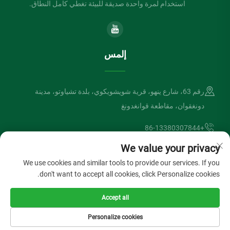
استخدام لمرة واحدة صديقة للبيئة تغطي كامل النطاق.
إلمس
رقم 63، شارع ينهو، قرية شويشويكوي، بلدة تشياوتو، مدينة
دونغقوان، مقاطعة قوانغدونغ
+86-13380307844
We value your privacy
[email protected]
We use cookies and similar tools to provide our services. If you
don't want to accept all cookies, click Personalize cookies.
حقوق الطبع والنشر © شركة دونغقوان لفتسونغ الصناعية المحدودة. جميع
Accept all
الحقوق محفوظة
سياسة الخصوصية
المدونة
Personalize cookies