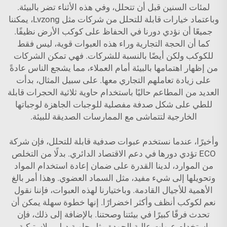
لمئات السنين قبل أن تتحلل، وفي هذه الأثناء تضر بالبيئة.
وباعتماد خيارات قابلة للتحلل من شركات مثل Lvzong، يمكننا
جميعًا أن نؤدي دورنا في الحفاظ على كوكب الأرض نظيفًا.
كما أن الحجة التجارية وراء هذه العبوات قوية، ليس فقط
للكوكب ولكن أيضًا بالنسبة للشركات. فهي تمكن الشركات
من إظهار اهتمامها بالبيئة أمام العملاء، مما يشجع الناس عادةً
على زيادة تعاملهم التجاري معها. على سبيل المثال، بدأت
العديد من المطاعم حاليًا باستخدام
حاوية ثلاثية الحجرات قابلة
للطي على شكل صدفة مفصلية للوجبات الجاهزة
لوجباتها
الخارجية لتتماشى مع الممارسات الصديقة للبيئة.
وأخيرًا، عندما نستخدم عبوات صدفية قابلة للتحلل، فإن شركة
ECO تؤدي دورها في دعم الاقتصاد الدائري. بدلًا من التخلص
من الموارد، لدينا القدرة على ضمان إعادة استخدام المواد
وتحويلها إلى شيء مفيد، مثل السماد العضوي. وهذا أمر بالغ
الأهمية للأجيال القادمة. وباختيارنا لهذه العبوات، فإننا نقول
نعم لكوكب أنظف وأكثر اخضرارًا. إنها خطوة سهلة يمكن أن
تحدث فرقًا كبيرًا في بيئتنا وصحتنا. بالإضافة إلى ذلك، فإن
استخدام عبوات عالية الجودة مثل
حاوية ديلي بلاستيكية