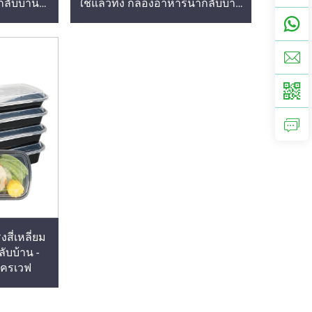
ลับบ้าน
ใช้แล้วทิ้ง กล่องอาหารนำกลับบ้าน
 พร้อมฝาปิด
กันรั่ว พร้อมฝาปิด
ี่เหลี่ยม
ับบ้าน -
โครเวฟ