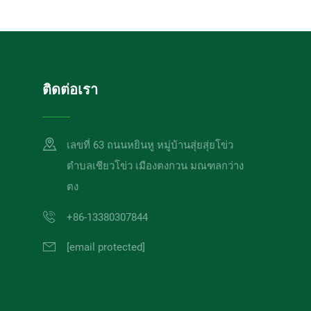
ติดต่อเรา
เลขที่ 63 ถนนหยินหู หมู่บ้านสุ่ยสุ่ยโข่ว
ตำบลเชียวโข่ว เมืองตงกวน มณฑลกว่าง
ตง
+86-13380307844
[email protected]