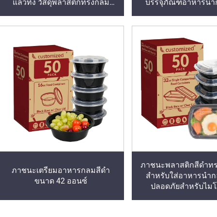
แล้วทิ้ง วัสดุพลาสติกทรงกลม
บรรจุภัณฑ์อาหารนำก
สำหรับเตรียมอาหารล่วงหน้า |
กล่องข้าวทรงสี่เหลี่ยม
ปลอดสาร BPA | เก็บซ้อนกันได้ |
กันรั่ว | ปลอดภัยสำหรับไมโครเวฟ/
เครื่องล้างจาน/ช่องแช่แข็ง
ภาชนะพลาสติกสีดำทรงส
ภาชนะเตรียมอาหารกลมสีดำ
สำหรับใส่อาหารนำกล
ขนาด 42 ออนซ์
ปลอดภัยสำหรับไม