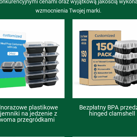
onkurencyjnymi cenami oraz wyjątkową jakością wykonan
wzmocnienia Twojej marki.
dnorazowe plastikowe
Bezpłatny BPA przedz
jemniki na jedzenie z
hinged clamshell
woma przegródkami