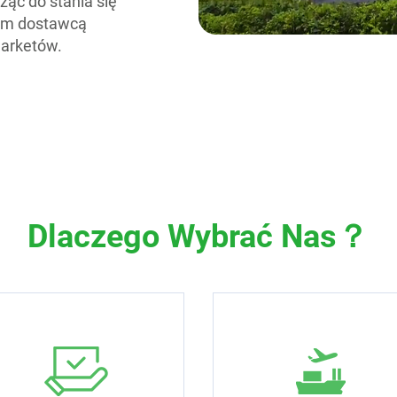
ąc do stania się
nym dostawcą
arketów.
Dlaczego Wybrać Nas？