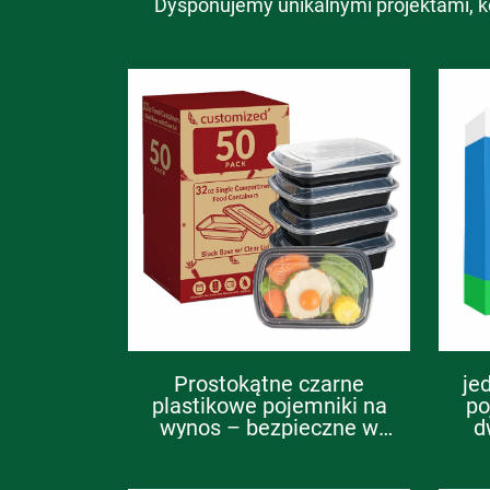
Dysponujemy unikalnymi projektami, k
Prostokątne czarne
je
plastikowe pojemniki na
po
wynos – bezpieczne w
d
mikrofalówce