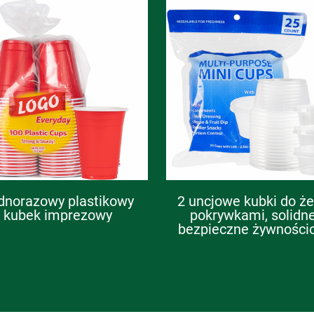
dnorazowy plastikowy
2 uncjowe kubki do że
kubek imprezowy
pokrywkami, solidne
bezpieczne żywności
jednorazowe plastik
porcjowniki na sosy
przyprawy, małe pojem
na sałatkę