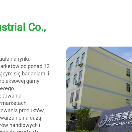
trial Co.,
iała na rynku
marketów od ponad 12
ącym się badaniami i
ompleksowej gamy
owego.
zebowania
rmarketach,
towania produktów,
twarzanie na dużą
trów handlowych i