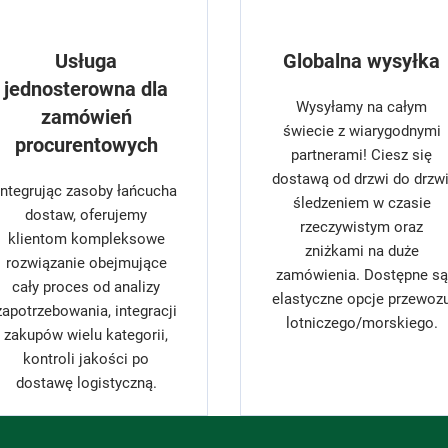
Usługa
Globalna wysyłka
jednosterowna dla
Wysyłamy na całym
zamówień
świecie z wiarygodnymi
procurentowych
partnerami! Ciesz się
dostawą od drzwi do drzwi
Integrując zasoby łańcucha
śledzeniem w czasie
dostaw, oferujemy
rzeczywistym oraz
klientom kompleksowe
zniżkami na duże
rozwiązanie obejmujące
zamówienia. Dostępne są
cały proces od analizy
elastyczne opcje przewoz
zapotrzebowania, integracji
lotniczego/morskiego.
zakupów wielu kategorii,
kontroli jakości po
dostawę logistyczną.