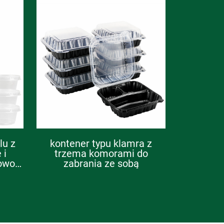
lu z
kontener typu klamra z
 i
trzema komorami do
owo
zabrania ze sobą
owe
 i
niki