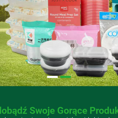
obądź Swoje Gorące Produ