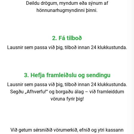
Deildu drögum, myndum eða sýnum af
hönnunarhugmyndinni þinni.
2. Fá tilboð
Lausnir sem passa við þig, tilboð innan 24 klukkustunda.
3. Hefja framleiðslu og sendingu
Lausnir sem passa við þig, tilboð innan 24 klukkustunda.
Segðu „Afhverfu!“ og borgaðu álag – við framleiddum
vöruna fyrir þig!
Við getum sérsniðið vörumerkið, efnið og ytri kassann