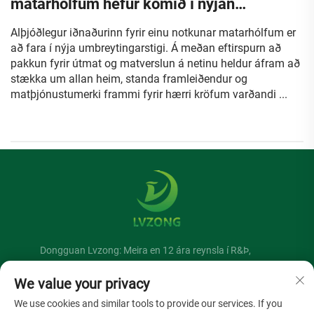
matarhólfum hefur komið í nýjan
vextisferil
Alþjóðlegur iðnaðurinn fyrir einu notkunar matarhólfum er
að fara í nýja umbreytingarstigi. Á meðan eftirspurn að
pakkun fyrir útmat og matverslun á netinu heldur áfram að
stækka um allan heim, standa framleiðendur og
matþjónustumerki frammi fyrir hærri kröfum varðandi ...
Dongguan Lvzong: Meira en 12 ára reynsla í R&Þ,
framleiðslu og birtingu allra tegunda umhverfisvænna
We value your privacy
einnotuvara fyrir verslun og heimilisnotkun.
We use cookies and similar tools to provide our services. If you