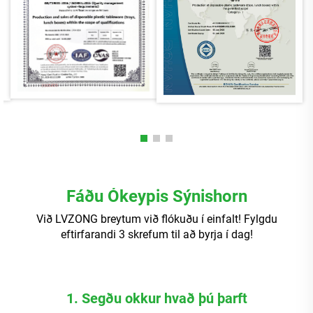
Fáðu Ókeypis Sýnishorn
Við LVZONG breytum við flókuðu í einfalt! Fylgdu
eftirfarandi 3 skrefum til að byrja í dag!
1. Segðu okkur hvað þú þarft