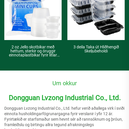
2 oz Jello skotbikar með
3 deila Taka út Hliðhengið
hettum, sterkir og öruggir
Skeljubeholdi
einnotaplastbikar fyrir litlar
mengi, dipp- eða sósuform fyrir
salatdressingu
Um okkur
Dongguan Lvzong Industrial Co., Ltd.
Dongguan Lvzong Industrial Co., Ltd. hefur verið aðallega virk í sviði
einnota husholdingarfögrunargagna fyrir verslanir í yfir 12 ár.
Fyrirtækið er starfsmaður sem hevnt sér að rannsóknum og þróun,
framleiðslu og birtingu allra tegund afrakningslegs