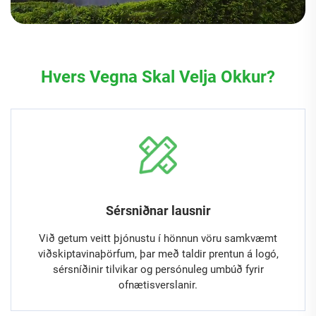
Hvers Vegna Skal Velja Okkur?
Sérsniðnar lausnir
Við getum veitt þjónustu í hönnun vöru samkvæmt
viðskiptavinaþörfum, þar með taldir prentun á logó,
sérsníðinir tilvikar og persónuleg umbúð fyrir
ofnætisverslanir.