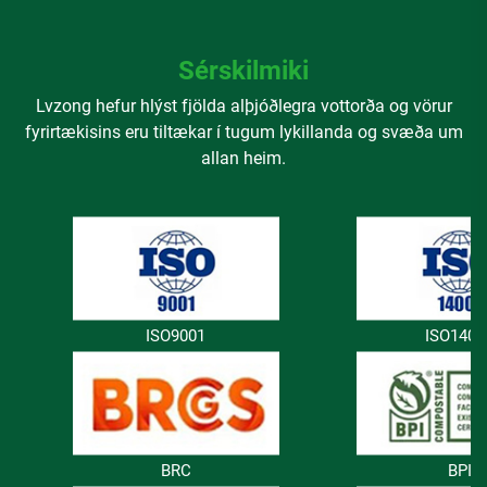
Sérskilmiki
Lvzong hefur hlýst fjölda alþjóðlegra vottorða og vörur
fyrirtækisins eru tiltækar í tugum lykillanda og svæða um
allan heim.
ISO9001
ISO1400
BRC
BPI