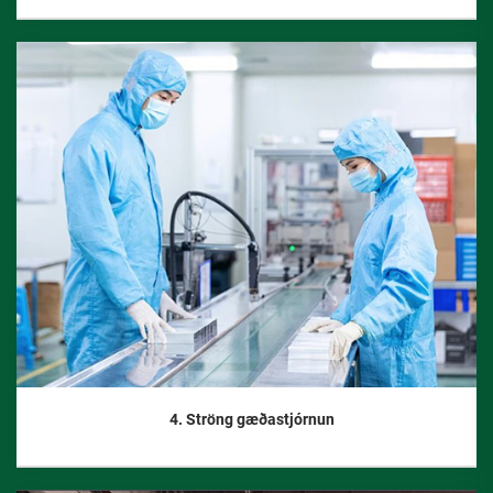
4. Ströng gæðastjórnun