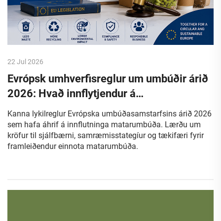
22 Jul 2026
Evrópsk umhverfisreglur um umbúðir árið
2026: Hvað innflytjendur á
matvælaumbúðum þurfa að vita
Kanna lykilreglur Evrópska umbúðasamstarfsins árið 2026
sem hafa áhrif á innflutninga matarumbúða. Lærðu um
kröfur til sjálfbærni, samræmisstategíur og tækifæri fyrir
framleiðendur einnota matarumbúða.