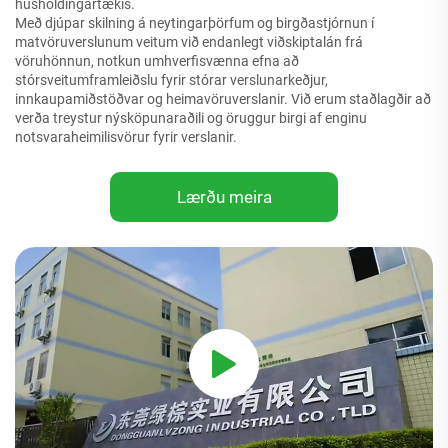
husholdingartækis.
Með djúpar skilning á neytingarþörfum og birgðastjórnun í
matvöruverslunum veitum við endanlegt viðskiptalán frá
vöruhönnun, notkun umhverfisvænna efna að
stórsveitumframleiðslu fyrir stórar verslunarkeðjur,
innkaupamiðstöðvar og heimavöruverslanir. Við erum staðlagðir að
verða treystur nýsköpunaraðili og öruggur birgi af enginu
notsvaraheimilisvörur fyrir verslanir.
Lærðu meira