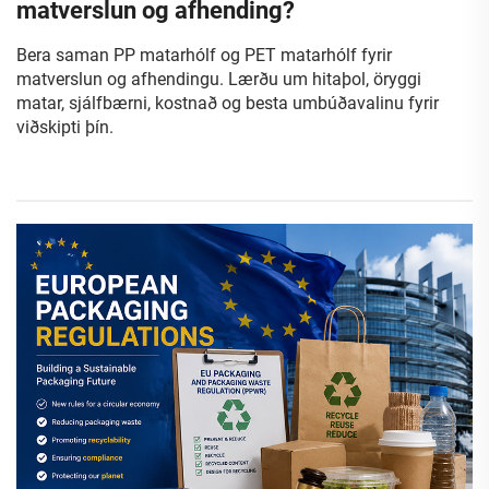
matverslun og afhending?
Bera saman PP matarhólf og PET matarhólf fyrir
matverslun og afhendingu. Lærðu um hitaþol, öryggi
matar, sjálfbærni, kostnað og besta umbúðavalinu fyrir
viðskipti þín.