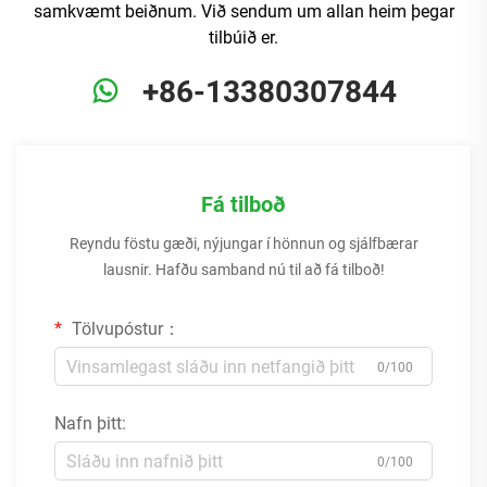
samkvæmt beiðnum. Við sendum um allan heim þegar
tilbúið er.
+86-13380307844
Fá tilboð
Reyndu föstu gæði, nýjungar í hönnun og sjálfbærar
lausnir. Hafðu samband nú til að fá tilboð!
Tölvupóstur：
0/100
Nafn þitt:
0/100