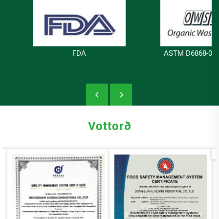
FDA
ASTM D6868-03 
Vottorð