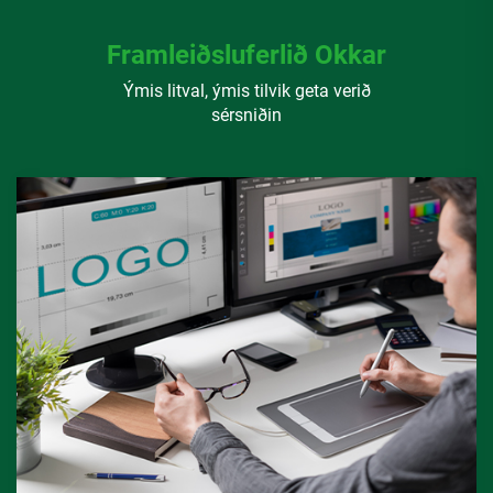
Framleiðsluferlið Okkar
Ýmis litval, ýmis tilvik geta verið
sérsniðin