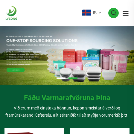
IS
Fáðu Varmarafvöruna Þína
Við erum með einstaka hönnun, keppnismeistar á verði og
framúrskarandi útfærslu, allt sérsniðið til að styðja vörumerkið þitt.