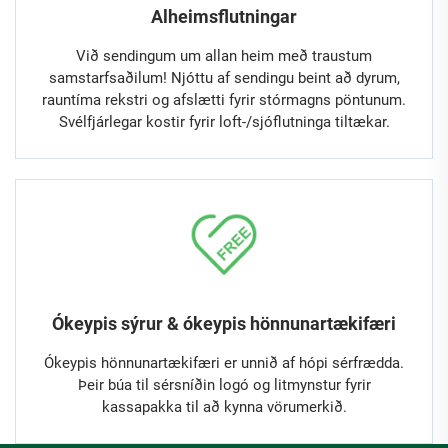
Alheimsflutningar
Við sendingum um allan heim með traustum
samstarfsaðilum! Njóttu af sendingu beint að dyrum,
rauntíma rekstri og afslætti fyrir stórmagns pöntunum.
Svélfjárlegar kostir fyrir loft-/sjóflutninga tiltækar.
Ókeypis sýrur & ókeypis hönnunartækifæri
Ókeypis hönnunartækifæri er unnið af hópi sérfrædda.
Þeir búa til sérsníðin logó og litmynstur fyrir
kassapakka til að kynna vörumerkið.