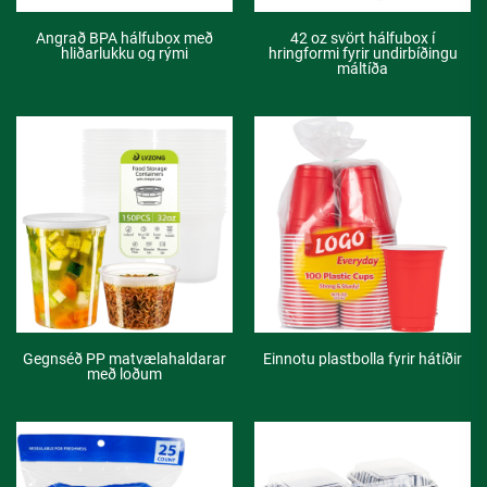
Angrað BPA hálfubox með
42 oz svört hálfubox í
hliðarlukku og rými
hringformi fyrir undirbíðingu
máltíða
Gegnséð PP matvælahaldarar
Einnotu plastbolla fyrir hátíðir
með loðum