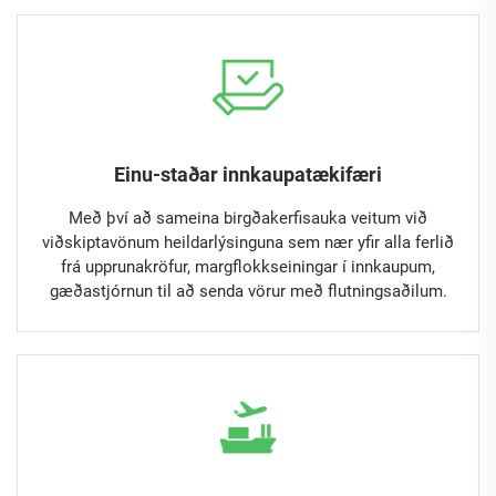
Einu-staðar innkaupatækifæri
Með því að sameina birgðakerfisauka veitum við
viðskiptavönum heildarlýsinguna sem nær yfir alla ferlið
frá upprunakröfur, margflokkseiningar í innkaupum,
gæðastjórnun til að senda vörur með flutningsaðilum.