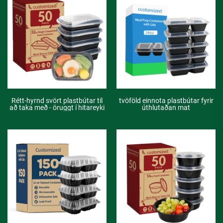
Rétt-hyrnd svört plastbútar til
tvöföld einnota plastbútar fyrir
að taka með - öruggt í hitareyki
úthlutaðan mat