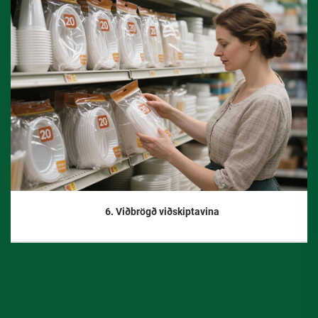
6. Viðbrögð viðskiptavina