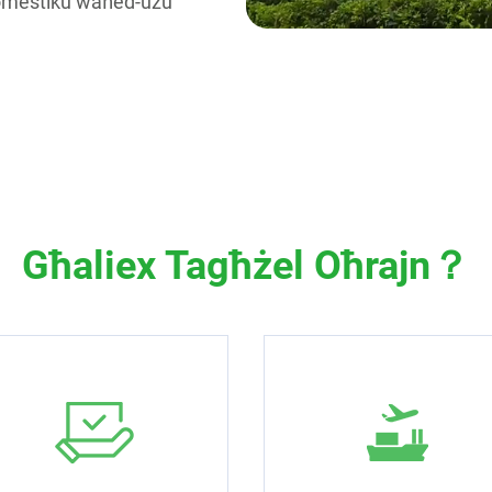
i domestiku waħed-użu
Għaliex Tagħżel Oħrajn？