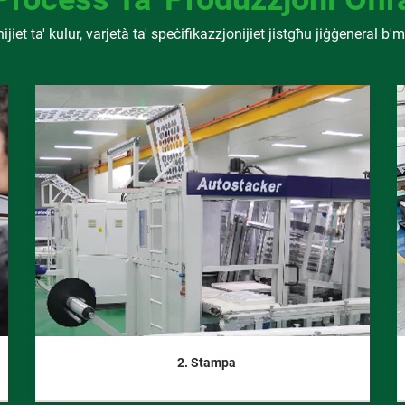
ijiet ta' kulur, varjetà ta' speċifikazzjonijiet jistgħu jiġġeneral 
2. Stampa