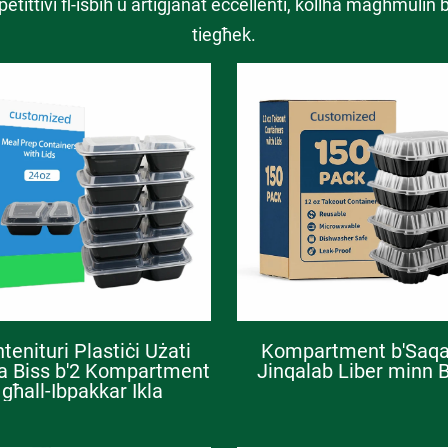
ittivi fl-isbiħ u artiġjanat eċċellenti, kollha magħmulin
tiegħek.
tenituri Plastiċi Użati
Kompartment b'Saqaf
a Biss b'2 Kompartment
Jinqalab Liber minn 
għall-Ibpakkar Ikla