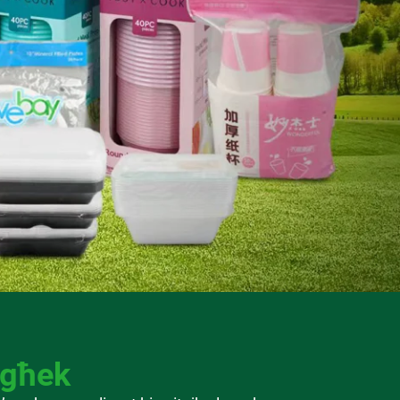
egħek