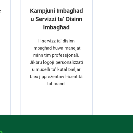
e
Kampjuni Imbagħad
u Servizzi ta’ Disinn
Imbagħad
u
Il-servizz ta’ disinn
imbagħad huwa manejat
minn tim professjonali.
Jikbru logoji personalizzati
u mudelli ta’ kutal bieljar
biex jippreżentaw l-identità
tal-brand.
a