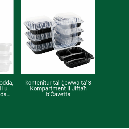
ħodda,
kontenitur tal-ġewwa ta' 3
li u
Kompartment li Jiftaħ
dda
b’Ċavetta
nti,
għ,
Salsa