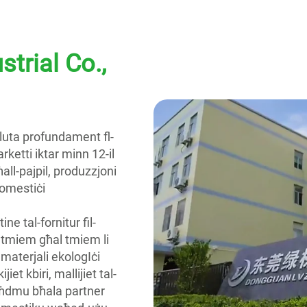
trial Co.,
oluta profundament fl-
etti iktar minn 12-il
ll-pajpil, produzzjoni
domestiċi
ne tal-fornitur fil-
 tmiem għal tmiem li
’ materjali ekologIċi
et kbiri, mallijiet tal-
naħdmu bħala partner