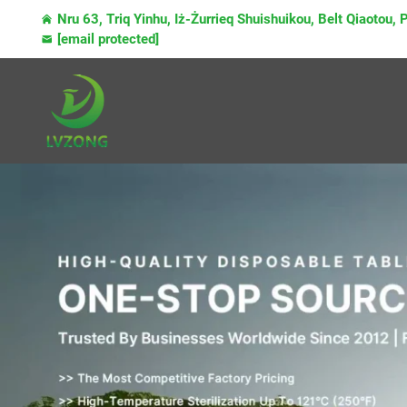
Nru 63, Triq Yinhu, Iż-Żurrieq Shuishuikou, Belt Qiaotou,
[email protected]