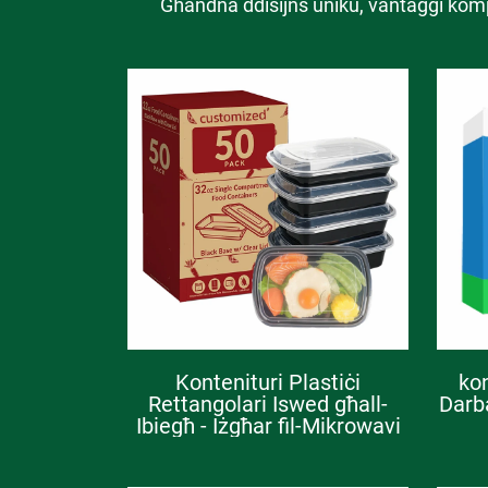
Għandna ddisijns uniku, vantaggi kompet
Kontenituri Plastiċi
kon
Rettangolari Iswed għall-
Darb
Ibiegħ - Iżgħar fil-Mikrowavi