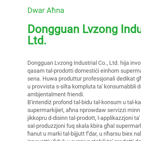
Dwar Aħna
Dongguan Lvzong Indus
Ltd.
Dongguan Lvzong Industrial Co., Ltd. hija inv
qasam tal-prodotti domestiċi einhom supermark
sena. Huwa produttur professjonali dedikat għa
u provvista s-silta kompluta ta' konsumabbli 
ambjentalment friendi.
B'intendiż profond tal-bidu tal-konsum u tal-kati
supermarkijiet, aħna nprowdaw servizzi minn
jikkopru d-disinn tal-prodott, l-applikazzjoni ta
sal-produzzjoni fuq skala kbira għal supermarkiji
ħanut u marki tal-bijjutt f’dar, u nħarsu biex 