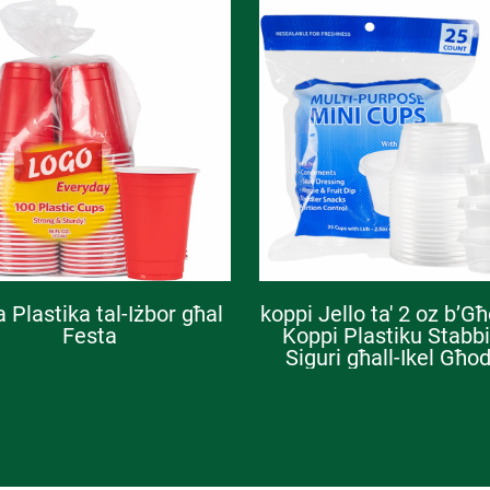
 Plastika tal-Iżbor għal
koppi Jello ta' 2 oz b’G
Festa
Koppi Plastiku Stabbi
Siguri għall-Ikel Għo
Porzjonijiet, Kondime
Sosijiet tat-Tweġġie
Kontenituri Żgħar għal 
tal-Salata