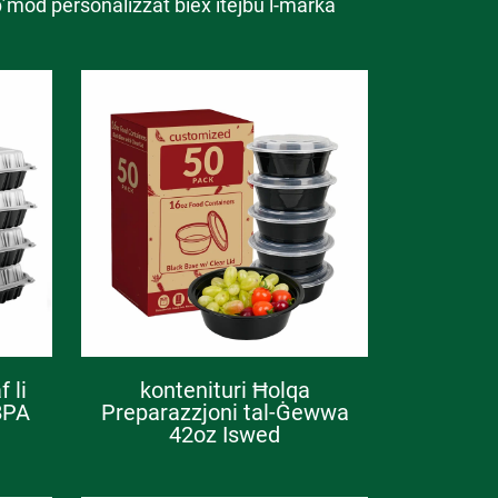
 b’mod personalizzat biex itejbu l-marka
 li
kontenituri Ħolqa
BPA
Preparazzjoni tal-Ġewwa
42oz Iswed