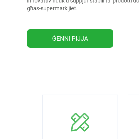
innovattiv fiduk u suppjur stabili ta’ prodott
għas-supermarkijiet.
ĠENNI PIJJA