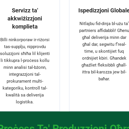
Servizz ta'
Ispedizzjoni Global
akkwiżizzjoni
Nitlajbu fid-dinja bl-użu ta’
komplieta
partniers affidabbli! Għen
għal deliverija minn dar
Billi ninkorporaw ir-riżorsi
għal dar, segwitu f’real-
tas-supplju, nipprovdu
time, u skontijiet fuq
soluzzjoni sħiħa lil klijenti
ordnijiet kbiri. Għandek
li tikkupra l-proċess kollu
għażliet fleksibbli għall-
minn analisi tal-bżonn,
ittra bil-karozza jew bil-
integrazzjoni tal-
baħar.
prokurament multi-
kategoriku, kontroll tal-
kwalità sa deliverija
logistika.
Proċess Ta' Produzzjoni Oħr