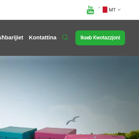
MT
Aħbarijiet
Kontattina
Ikseb Kwotazzjoni