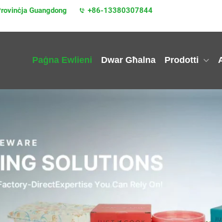
 Provinċja Guangdong
+86-13380307844
Paġna Ewlieni
Dwar Għalna
Prodotti