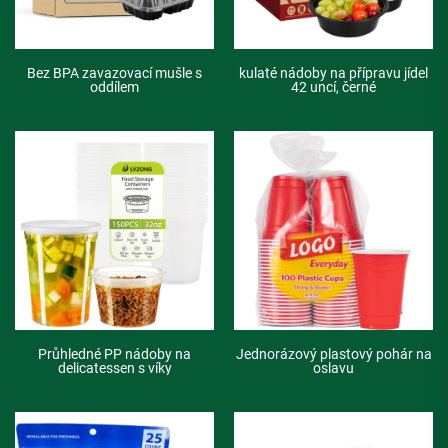
Bez BPA zavazovací mušle s
kulaté nádoby na přípravu jídel
oddílem
42 uncí, černé
Průhledné PP nádoby na
Jednorázový plastový pohár na
delicatessen s víky
oslavu