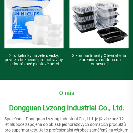
2 oz kelímky na želé s víčky,
3 kompartmenty Otevíratelná
pevné a bezpečné pro potraviny,
skořepinová nádoba na
jednorázové plastové porcí
odnesení
kelímky na omáčky, malé
nádobky na salátovou zálivku
O nás
Dongguan Lvzong Industrial Co., Ltd.
Společnost Dongguan Lvzong Industrial Co., Ltd. je již více než 12
let hluboce zapojena do oblasti jednorázových domácích produktů
pro supermarkety. Je to profesionální výrobce zaměřený na výzkum