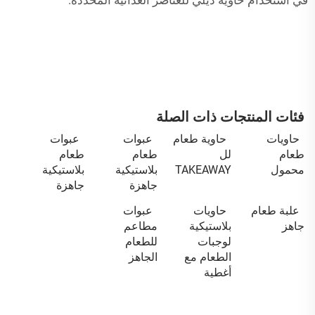
في استخدام
حاوية ديلي
للعناصر الغذائية المحددة.
فئات المنتجات ذات الصلة
حاويات
حاوية طعام
عبوات
عبوات
طعام
لل
طعام
طعام
محمول
TAKEAWAY
بلاستيكية
بلاستيكية
جاهزة
جاهزة
علبة طعام
حاويات
عبوات
جاهز
بلاستيكية
مطاعم
لوجبات
للطعام
الطعام مع
الجاهز
أغطية