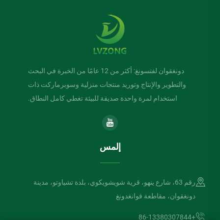
دونغقوان لفتسونغ: أكثر من 12 عامًا من الخبرة في البحث
والتطوير والإنتاج وتوريد منتجات منزلية وسوبرماركت ذات
استخدام لمرة واحدة صديقة للبيئة تغطي كامل النطاق.
إلمس
رقم 63، شارع ينهو، قرية شويشويكوي، بلدة تشياوتو، مدينة
دونغقوان، مقاطعة قوانغدونغ
+86-13380307844