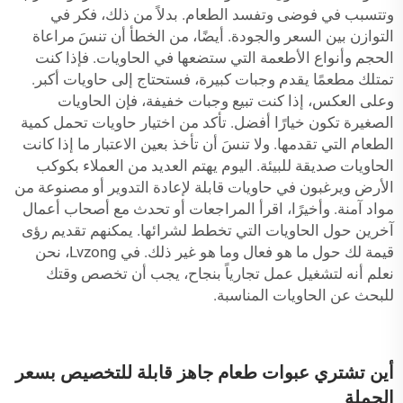
وتتسبب في فوضى وتفسد الطعام. بدلاً من ذلك، فكر في
التوازن بين السعر والجودة. أيضًا، من الخطأ أن تنسَ مراعاة
الحجم وأنواع الأطعمة التي ستضعها في الحاويات. فإذا كنت
تمتلك مطعمًا يقدم وجبات كبيرة، فستحتاج إلى حاويات أكبر.
وعلى العكس، إذا كنت تبيع وجبات خفيفة، فإن الحاويات
الصغيرة تكون خيارًا أفضل. تأكد من اختيار حاويات تحمل كمية
الطعام التي تقدمها. ولا تنسَ أن تأخذ بعين الاعتبار ما إذا كانت
الحاويات صديقة للبيئة. اليوم يهتم العديد من العملاء بكوكب
الأرض ويرغبون في حاويات قابلة لإعادة التدوير أو مصنوعة من
مواد آمنة. وأخيرًا، اقرأ المراجعات أو تحدث مع أصحاب أعمال
آخرين حول الحاويات التي تخطط لشرائها. يمكنهم تقديم رؤى
قيمة لك حول ما هو فعال وما هو غير ذلك. في Lvzong، نحن
نعلم أنه لتشغيل عمل تجارياً بنجاح، يجب أن تخصص وقتك
للبحث عن الحاويات المناسبة.
أين تشتري عبوات طعام جاهز قابلة للتخصيص بسعر
الجملة