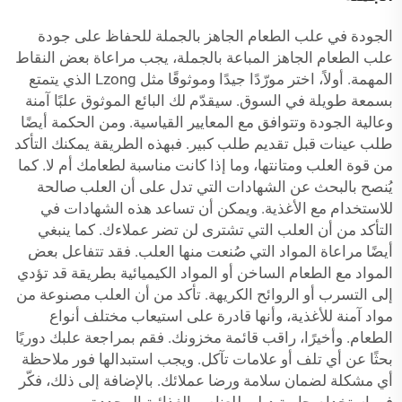
الجودة في علب الطعام الجاهز بالجملة للحفاظ على جودة
علب الطعام الجاهز المباعة بالجملة، يجب مراعاة بعض النقاط
المهمة. أولاً، اختر مورّدًا جيدًا وموثوقًا مثل Lzong الذي يتمتع
بسمعة طويلة في السوق. سيقدّم لك البائع الموثوق علبًا آمنة
وعالية الجودة وتتوافق مع المعايير القياسية. ومن الحكمة أيضًا
طلب عينات قبل تقديم طلب كبير. فبهذه الطريقة يمكنك التأكد
من قوة العلب ومتانتها، وما إذا كانت مناسبة لطعامك أم لا. كما
يُنصح بالبحث عن الشهادات التي تدل على أن العلب صالحة
للاستخدام مع الأغذية. ويمكن أن تساعد هذه الشهادات في
التأكد من أن العلب التي تشترى لن تضر عملاءك. كما ينبغي
أيضًا مراعاة المواد التي صُنعت منها العلب. فقد تتفاعل بعض
المواد مع الطعام الساخن أو المواد الكيميائية بطريقة قد تؤدي
إلى التسرب أو الروائح الكريهة. تأكد من أن العلب مصنوعة من
مواد آمنة للأغذية، وأنها قادرة على استيعاب مختلف أنواع
الطعام. وأخيرًا، راقب قائمة مخزونك. فقم بمراجعة علبك دوريًا
بحثًا عن أي تلف أو علامات تآكل. ويجب استبدالها فور ملاحظة
أي مشكلة لضمان سلامة ورضا عملائك. بالإضافة إلى ذلك، فكّر