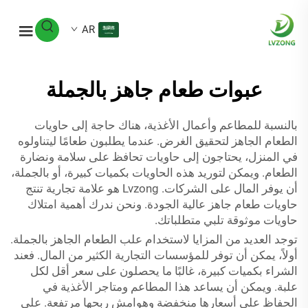
AR
عبوات طعام جاهز بالجملة
بالنسبة للمطاعم وأعمال الأغذية، هناك حاجة إلى حاويات
الطعام الجاهز لتحقيق الغرض. عندما يطلبون طعامًا ليتناولوه
في المنزل، يحتاجون إلى حاويات تحافظ على سلامة ونضارة
الطعام. ويمكن لتوريد هذه الحاويات بكميات كبيرة، أو بالجملة،
أن يوفر المال على الشركات. Lvzong هو علامة تجارية تنتج
حاويات طعام جاهز عالية الجودة. ونحن ندرك أهمية امتلاك
حاويات موثوقة تلبي متطلباتك.
توجد العديد من المزايا لاستخدام علب الطعام الجاهز بالجملة.
أولاً، يمكن أن توفر للمؤسسات التجارية الكثير من المال. فعند
الشراء بكميات كبيرة، غالبًا ما يحصلون على سعر أقل لكل
علبة. ويمكن أن يساعد هذا المطاعم ومتاجر الأغذية في
الحفاظ على أسعارها منخفضة وهوامش ربحها مرتفعة. على