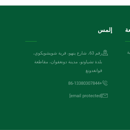
ة
إلمس
ة
رقم 63، شارع ينهو، قرية شويشويكوي،
بلدة تشياوتو، مدينة دونغقوان، مقاطعة
قوانغدونغ
+86-13380307844
[email protected]