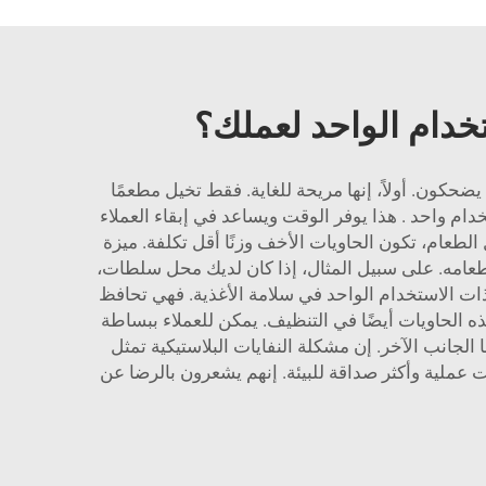
تخدام الواحد لعملك؟
ضحكون. أولاً، إنها مريحة للغاية. فقط تخيل مطعمًا
خدام واحد
. هذا يوفر الوقت ويساعد في إبقاء العملاء
لطعام، تكون الحاويات الأخف وزنًا أقل تكلفة. ميزة
 Lvzong. أي أن المطعم يمكنه اختيار الأنسب لطعامه. على سبيل المثال، إذا كان لديك محل سلطات،
ذات الاستخدام الواحد في سلامة الأغذية. فهي تحافظ
ذه الحاويات أيضًا في التنظيف. يمكن للعملاء ببساطة
الجانب الآخر. إن مشكلة النفايات البلاستيكية تمثل
ننظر إلى الخيارات الصديقة للبيئة. شركة Lvzong ملتزمة بإنتاج حاويات عملية وأكثر صداقة للبيئة. إنهم يشعرون بالرضا عن