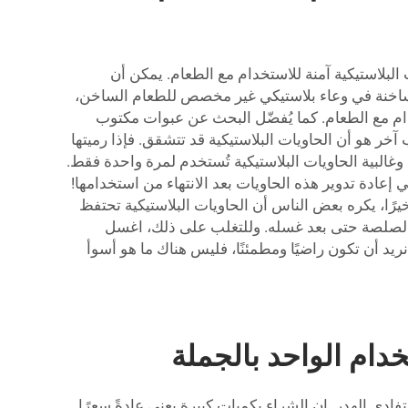
البلاستيكية آمنة للاستخدام مع الطعام. يمكن أن
 ساخنة في وعاء بلاستيكي غير مخصص للطعام الساخن،
خدام مع الطعام. كما يُفضّل البحث عن عبوات مكتوب
 تكون خطرة. عيب آخر هو أن الحاويات البلاستيكية قد تتشقق. فإذا رميتها
وغالبية الحاويات البلاستيكية تُستخدم لمرة واحدة فقط.
 إعادة تدوير هذه الحاويات بعد الانتهاء من استخدامها!
خيرًا، يكره بعض الناس أن الحاويات البلاستيكية تحتفظ
 الصلصة حتى بعد غسله. وللتغلب على ذلك، اغسل
ويات مباشرة بعد استخدامها، ويفضل استخدام عبوات زجاجية لتخزين الأطعمة ذات الروائح القوية. في شركة Lvzong، نريد أن تكون راضيًا ومطمئنًا، فليس هناك ما هو أسوأ
دام الواحد بالجملة
فادي الهدر. إن الشراء بكميات كبيرة يعني عادةً سعرًا