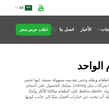
AR
تجات
الأخبار
اتصل بنا
اطلب عرض سعر
 الواحد
الطعام ونقله وحتى تقديمه بسهولة نسبية. إنها عنصر
شائع في المنازل، موجود في كل مكان من البيوت إلى المطاعم والفعاليات. تأتي الحاويات بأحجام وأشكال عديدة، وتنتجها شركات مثل Lvzong. يمكنك الحصول على أحجام
اد حافظة تحافظ على الطعام صالحًا للأكل وآمنًا.
عليك أن تبحث عن خيارات أفضل بيئيًا إلى جانب كونها