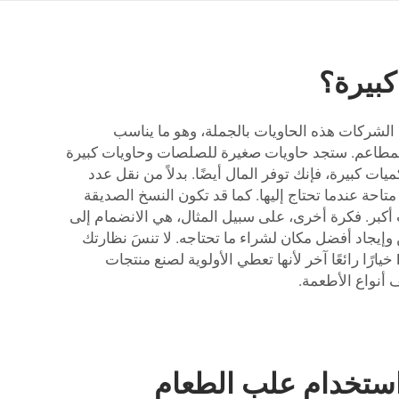
كبيرة؟
ن الشركات هذه الحاويات بالجملة، وهو ما يناسب
ت المطاعم. ستجد حاويات صغيرة للصلصات وحاويات كبيرة
الشراء بكميات كبيرة، فإنك توفر المال أيضًا. بدلاً من نقل عدد
ة عندما تحتاج إليها. كما قد تكون النسخ الصديقة
ت أكبر. فكرة أخرى، على سبيل المثال، هي الانضمام إلى
 وإيجاد أفضل مكان لشراء ما تحتاجه. لا تنسَ نظارتك
وتحقق من الملصقات عند الشراء. ملاحظة: تأكد من أن الحاويات صديقة للبيئة حقًا وآمنة للاستخدام مع الطعام. تعد Lvzong خيارًا رائعًا آخر لأنها تعطي الأولوية لصنع منتجات
 أنواع الأطعمة.
 استخدام علب الطعام