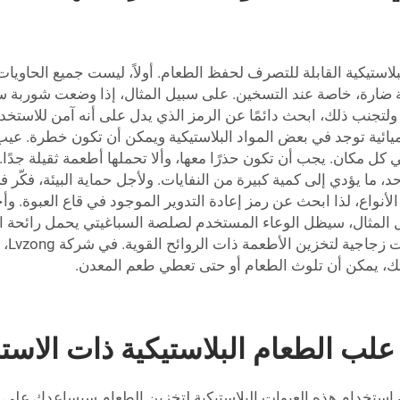
استيكية القابلة للتصرف لحفظ الطعام. أولاً، ليست جميع الحاويات 
ئية ضارة، خاصة عند التسخين. على سبيل المثال، إذا وضعت شوربة
. ولتجنب ذلك، ابحث دائمًا عن الرمز الذي يدل على أنه آمن للاست
 من مادة BPA. إن مادة BPA هي مادة كيميائية توجد في بعض المواد البلاستيكية ويمكن أن
كل مكان. يجب أن تكون حذرًا معها، وألا تحملها أطعمة ثقيلة جدًا. 
ما يؤدي إلى كمية كبيرة من النفايات. ولأجل حماية البيئة، فكّر في
 الأنواع، لذا ابحث عن رمز إعادة التدوير الموجود في قاع العبوة. وأ
يل المثال، سيظل الوعاء المستخدم لصلصة السباغيتي يحمل رائحة
الحا
عك، يمكن أن تلوث الطعام أو حتى تعطي طعم المعدن.
لب الطعام البلاستيكية ذات الاستخ
فإن استخدام هذه العبوات البلاستيكية لتخزين الطعام سيساعدك على ت