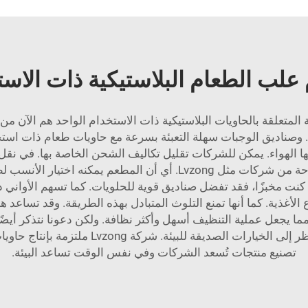
علب الطعام البلاستيكية ذات الاس
المتعلقة بالحاويات البلاستيكية ذات الاستخدام الواحد هم الآن من ي
. وصناديق الوجبات سهلة التعبئة بسرعة مع
حاويات طعام ذات است
ا الهواء. يمكن للشركات تقليل تكاليف الشحن الخاصة بها. في نقل ا
كبيرة أخرى هي التنوع. توجد العديد من التصاميم المتاحة من شركات مثل
كنت مخبزًا، فقد تفضل صناديق قوية للحلويات. كما تسهم الأواني 
الأغذية. كما أنها تمنع التلوث المتبادل بهذه الطريقة. وقد تساعد ه
مما يجعل عملية التنظيف أسهل وأكثر نظافة. ولكن دعونا نتذكر أيضًا 
مصدر قلق لدى بعض الناس. ولهذا السبب يجب أن 
تصنيع منتجات تُسعد الشركات وفي نفس الوقت تساعد البيئة.