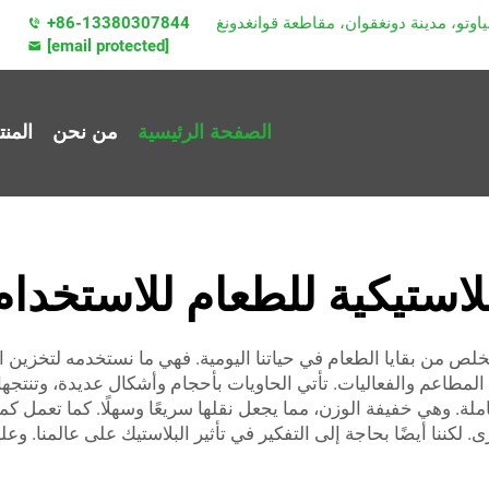
+86-13380307844
[email protected]
الصفحة الرئيسية
من نحن
المن
استيكية للطعام للاستخدام
خلص من بقايا الطعام في حياتنا اليومية. فهي ما نستخدمه لتخزين 
لة. وهي خفيفة الوزن، مما يجعل نقلها سريعًا وسهلًا. كما تعمل كمو
ى. لكننا أيضًا بحاجة إلى التفكير في تأثير البلاستيك على عالمنا. و