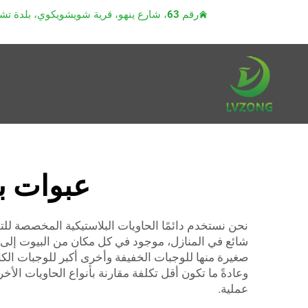
رقم 63، شارع ينهو، قرية شويشويكوي، بلدة تشياوتو، مدينة دونغقوان، مقاطعة قوانغدونغ
عبوات بل
نحن نستخدم دائمًا الحاويات البلاستيكية المخصصة للت
صغيرة منها للوجبات الخفيفة وأخرى أكبر للوجبات الكام
وعادةً ما تكون أقل تكلفة مقارنة بأنواع الحاويات الأخر
عملية.