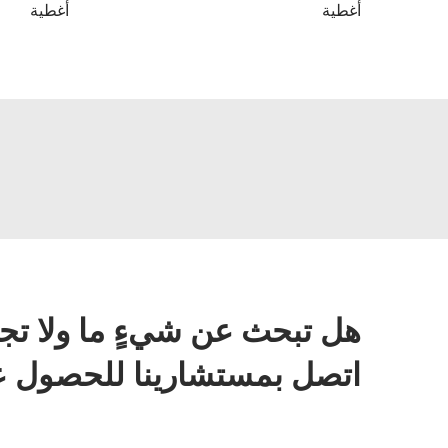
أغطية
أغطية
هل تبحث عن شيءٍ ما ولا تج
اتصل بمستشارينا للحصول عل