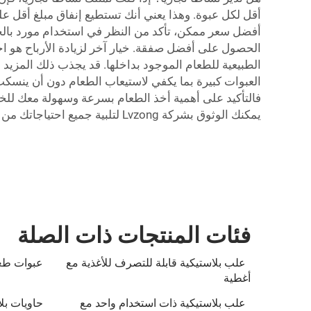
أقل لكل عبوة. وهذا يعني أنك تستطيع إنفاق مبلغ أقل عل
أفضل سعر ممكن، تأكد من النظر في استخدام مورد بالجم
الحصول على أفضل صفقة. خيار آخر لزيادة الأرباح هو اخ
الطبيعية للطعام الموجود بداخلها. قد يجذب ذلك المزيد من
العبوات كبيرة بما يكفي لاستيعاب الطعام دون أن ينسكب 
فالتأكيد على أهمية أخذ الطعام بسرعة وسهولة معك للخ
يمكنك الوثوق بشركة Lvzong لتلبية جميع احتياجاتك من تعبئة وتخزين الطعام!
فئات المنتجات ذات الصلة
علب بلاستيكية قابلة للتصرف للأغذية مع
عبوات طعا
أغطية
علب بلاستيكية ذات استخدام واحد مع
حاويات بل