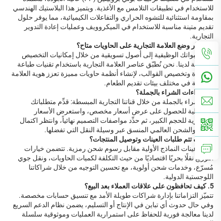
للاستخدام في تطبيقات التلامس مع الأغذية. ويتميز هذا البلاستيك الهندسي
بمقاومة استثنائية للتشوه الحراري والتفاعلات الكيميائية، مما يوفر حلول
تقديم متينة مناسبة للاستخدام في الميكروويف وعمليات إعادة التدوير
التجارية.
هل خيار وضع العلامة التجارية على الحاويات متاح؟
حوّل عبواتك الوظيفية إلى أصول تسويقية من خلال إمكانيات التخصيص
الواسعة لدينا. نحن نُطبّق عناصر العلامة التجارية باستخدام تقنيات طباعة
متطورة وتخصيص القوالب، لإنشاء أنظمة حاويات مميزة تعزز هوية العلامة
التجارية في مختلف بيئات تقديم الطعام.
ما إجراءات الشراء بالجملة؟
يتم الشراء بالجملة من خلال قناتنا التجارية المبسطة: قدِّم متطلباتك
التفصيلية للحصول على عرض أسعار مخصص، واستعرض الأسعار
التحفيزية للحجم الكبير، ثم حدِّد مواصفات التصميم نهائياً، وانتظر اكتمال
الإنتاج والشحن العالمي المنسق عبر وسيلة النقل التي تفضلها.
4. كيف تتم طلبات العينات وتوصيل المنتجات؟
تتوفر عينات النماذج الأولية مقابل رسوم شحن رمزية. تتضمن خيارات
التوزيع نقلًا بحريًا اقتصاديًا من حيث التكلفة لكميات الحاويات، ونقل جوي
مُسرّع، وخدمات شحن أولوية، مع تحسين التوجيه من خلال شراكاتنا
اللوجستية الدولية.
5. كيف تحافظون على علاقات العملاء بعد البيع؟
تتميّز التزاماتنا بإدارة شراكات طويلة الأمد مع تنسيق حسابات مخصصة.
وفي حال حدوث أي تباين في الإنتاج أو التسليم، يضمن نظام الدعم السريع
لدينا معالجة فورية للحفاظ على استمرارية العمليات وموثوقية سلسلة