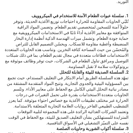
التوريد.
1. سلسلة عبوات الطعام الآمنة للاستخدام في الميكروويف
تُلبّي الحاويات المقاومة للحرارة احتياجات توزيع الأغذية الحديثة، وتوفر
حلولاً آمنة للتسخين لمتخصصي تقديم الطعام. وتضمن المواد الراقية
المتوافقة مع معايير الأغذية أداءً ثابتًا في الاستخدامات الميكروويفية مع
حماية جودة الطعام. وتشمل ميزات الهندسة الذكية أنظمة إدارة البخار
المنضبطة وأغطية مقاومة للانسكاب. ويحسّن التصميم القابل للتراص
والمُحسّن من حيث المساحة كثافة التخزين. وتناسب هذه الحاويات المتعددة
الاستخدامات قطاعات متعددة في مجال تقديم الطعام، بما في ذلك شبكات
التوصيل ومرافق تناول الطعام في الشركات، حيث توفر وظائف موثوقة مع
بروتوكولات سلامة لا تقبل المساومة.
2. السلسلة الصديقة للبيئة والقابلة للتحلل
تمهّد هذه السلسلة الطريق أمام الابتكار في التغليف المستدام، حيث تجمع
بين المسؤولية البيئية والجدوى التجارية. وتتيح المواد المتقدمة المشتقة من
مصادر نباتية التحلل البيئي الكامل مع الحفاظ على معايير الأداء. وتتّسم
الحاويات متعددة الاستخدامات بقدرة على تحمل التغيرات في درجات
الحرارة عبر مختلف تطبيقات الأغذية مع خصائص احتواء موثوقة. كما يعزز
التشطيب الطبيعي الفاخر روايات العلامة التجارية المتعلقة بالاستدامة.
وتعتمد الشركات الغذائية الرائدة على هذه المجموعة لتلبية التوقعات
المتزايدة للمستهلكين بشأن التغليف الصديق للبيئة، مع الحفاظ في الوقت
نفسه على التميّز التشغيلي في الأسواق التنافسية.
3. سلسلة أكواب الشوربة وحاويات الصلصة