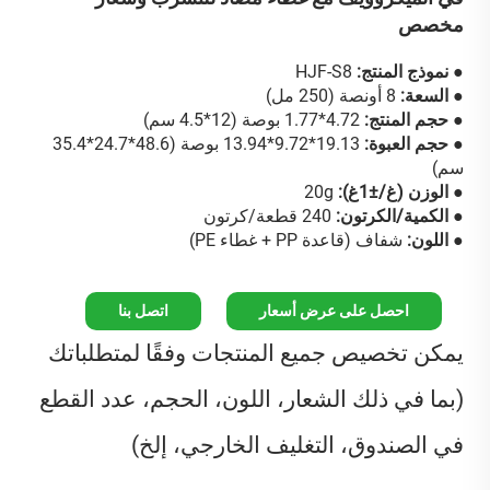
مخصص
● نموذج المنتج:
HJF-S8
● السعة:
8 أونصة (250 مل)
● حجم المنتج:
4.72*1.77 بوصة (12*4.5 سم)
● حجم العبوة:
19.13*9.72*13.94 بوصة (48.6*24.7*35.4
سم)
● الوزن (غ/±1غ):
20g
● الكمية/الكرتون:
240 قطعة/كرتون
● اللون:
شفاف (قاعدة PP + غطاء PE)
احصل على عرض أسعار
اتصل بنا
يمكن تخصيص جميع المنتجات وفقًا لمتطلباتك
(بما في ذلك الشعار، اللون، الحجم، عدد القطع
في الصندوق، التغليف الخارجي، إلخ)