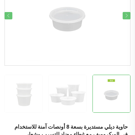
حاوية ديلي مستديرة بسعة 8 أونصات آمنة للاستخدام
في الميكروويف مع غطاء مضاد للتسرب وشعار