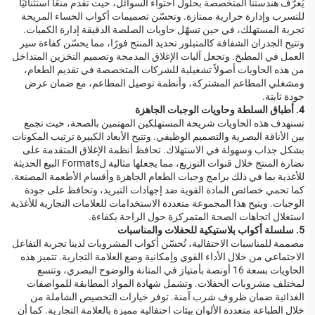
يُعرَّف هندستنا المتخصصة بحلول احتواء السوائل، حيث تقدم منعًا استثنائيًا
للتسرب وإدارة حرارية ممتازة. وتحسّن تصميمات أكواب الحساء المريحة
تجربة المستهلك، في حين تسهّل حاويات الصلصة الدقيقة إدارة الكميات.
وتتيح الجدران الشفافة كالمتبلور تحديد المنتج فورًا، مما يحسّن كفاءة سير
العمل في المطبخ. وتجعل آليات الإغلاق المدمجة وتصميم التخزين المتداخل
من هذه الحاويات أصولاً تشغيلية للشركات المتخصصة في تقديم الطعام،
ومشغلي المطاعم المشتركة، وأنظمة توصيل المطاعم، مع ضمان عرض
جودة ثابتة.
4. أطباق السلطة وحاويات الوجبات الجاهزة
تستهدف هذه الحاويات شريحة المستهلكين المهتمين بالصحة، حيث تجمع
بين الأناقة البصرية والتصميم الوظيفي. وتتيح الأبعاد الكبيرة ترتيب المكونات
بشكل جذاب وسهولة في الاستهلاك. تحافظ أنظمة الإغلاق المتقدمة على
نضارة المنتج خلال قنوات التوزيع، مما يجعلها مثالية لFormats البيع الحديثة
للأغذية بما في ذلك برامج وجبات الطعام الجاهزة وأقسام الأطعمة المصنعة.
كما تحمي خصائص المادة القوية ضد إجهادات التبريد، وتحافظ على جودة
الوجبات. ويتيح هذا المجموعة متعددة الاستخدامات للعلامات التجارية للأغذية
استغلال اتجاهات الصحة المتمركزة حول الراحة بكفاءة.
5. سلسلة أكواب بلاستيكية للحفلات والمناسبات
مصممة للمناسبات الاحتفالية، تُحسّن أكواب المشروبات لدينا تجربة التفاعل
الاجتماعي من خلال الأداء القوي وإمكانية وضع العلامة التجارية. تتميز هذه
الحاويات بسعة 16 أونصة بأمتياز في المتانة والوضوح البصري، وتتسع
لمختلف مشروبات الحفلات. وتشمل شهادة المواد المطابقة للمواصفات
الغذائية ضمان ظروف شرب آمنة. توفر خيارات التخصيص الشاملة من
خلال الطباعة متعددة الألوان بيئات احتفالية مميزة بالعلامة التجارية. كما أن