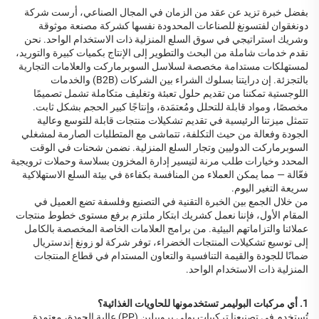
بفضل خبرة تزيد عن عقد من الزمان في المجال الصناعي، أرست شركة
دونغقوان لفتسونغ للصناعات المحدودة نفسها كشركة مصنعة موثوقة
وشريك استراتيجي في سوق السلع المنزلية ذات الاستخدام الواحد. نحن
نقدم خدمات شاملة من البحث والتطوير إلى الإنتاج بكميات كبيرة والتوريد،
لمستهلكات مستدامة مخصصة لسلاسل السوبرماركت والعلامات التجارية
بالتجزئة. إن درايتنا بسلوك الشراء بين الشركات (B2B) والخدمات
اللوجستية تمكننا من تقديم حلول تعبئة وتغليف متكاملة تشمل تصميمًا
مخصصًا، ومواد قابلة للتحلل ومُعتمَدة، وإنتاجًا كبير الحجم بشكل ثابت.
تتمثل ميزتنا الرئيسية في تقديم تشكيلات منتجات قابلة للتوسع وعالية
الجودة وفعالة من حيث التكلفة، تتماشى مع المتطلبات الصارمة لمشغلي
السوبرماركت الدوليين وتجار السلع المنزلية. نضمن شحنات في الوقت
المحدد وخيارات طلب مرنة لتيسير إدارة المخزون بسلاسة وحملات ترويجية
فعّالة — مما يمكن العملاء من المنافسة بكفاءة في بيئة السلع الاستهلاكية
سريعة التغير اليوم.
من خلال الجمع بين الخبرة التقنية في التصنيع وفلسفة تضع العميل في
المقام الأول، فإننا نعمل كشريك ابتكار ملتزم برفع مستوى خطوط منتجات
عملائنا والتزاماتهم البيئية. من برامج العلامات الخاصة المخصصة بالكامل
إلى توسيع تشكيلات المنتجات الخضراء، توفر شركة لو زونغ إندستريال
ضمانًا للجودة والقيمة التنافسية والتعاون المستدام في قطاع المنتجات
المنزلية ذات الاستخدام الواحد.
1. أي مركبات البوليمر تستخدمونها للحاويات الغذائية؟
تُستخدم في تصنيعنا تركيبات بولي بروبيلين (PP) عالية الجودة، معتمدة