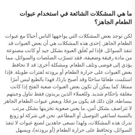
ما هي المشكلات الشائعة في استخدام عبوات
الطعام الجاهز؟
لكن توجد بعض المشكلات التي يواجهها الناس أحيانًا مع عبوات
الطعام الجاهز. إحدى هذه المشكلات هي أن بعض العبوات قد
تنفذ السوائل. فإذا لم تُغلَق العبوة بشكل جيد أو كانت مصنوعة
من مادة رقيقة وضعيفة، فقد تتسرّب الصلصات والسوائل، مما
يؤدي إلى فوضى وتلف الطعام. ومشكلة أخرى: قد لا تحافظ
بعض العبوات على حرارة الطعام أو برودته لفترات طويلة. فإذا
استلمت طعامًا ساخنًا وقد أصبح باردًا، فهذا بالطبع ليس أمرًا
ممتعًا. كما يمكن أن تكون بعض العبوات صعبة الفتح إذا كانت
مغلقة بإحكام شديد. وللعملاء الذين يريدون فقط تناول وجبتهم
ببساطة، فإن ذلك قد يكون مزعجًا. وبعض عبوات الطعام الجاهز
لا تتراصف بشكل آمن، ما يعني صعوبة تخزينها بشكل مرتب
بالنسبة لسائقي التوصيل أو المطاعم. نحن في شركة لو زونغ
ندرك هذه المشكلات، ولهذا نسعى جاهدين لصنع عبوات لا تنفذ
السوائل، وتحافظ على حرارة الطعام (أو برودته)، ويسهل