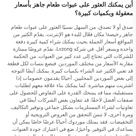
أين يمكنك العثور على عبوات طعام جاهز بأسعار
معقولة وبكميات كبيرة؟
صدق أو لا تصدق، من السهل نسبيًا العثور على عبوات طعام
جاهز رخيصة! مكان فعّال للبدء هو الإنترنت. يقدّم الكثير من
المواقع أسعار الجملة بحيث يمكنك شراء كمية كبيرة دفعة
واحدة وبسعر أقل. في شركة Lvzong، نقدّم عروضًا ممتازة
للشركات التي تحتاج إلى عدد كبير من العبوات. من الحكمة
مقارنة الأسعار من مختلف الموردين. فبضع بنسات لكل قطعة
قد تعني الكثير عند الشراء بكميات كبيرة. يمكنك أيضًا التوجه
إلى بعض الموردين المحليين. أحيانًا يقدمون خصومات إذا
اشتريت منهم مباشرة. كما يمكنك بناء علاقة معهم لطلبات
مستقبلية، مما قد يمنحك القدرة على التفاوض للحصول على
صفقات أفضل لاحقًا. قد تتعاون بعض الشركات أيضًا في
تعاونيات لشراء المستلزمات بشكل جماعي وتوفير التكاليف.
ومرة أخرى، لا تنسَ التحقق من العروض الترويجية أو
التخفيضات. فقد يمتلك موردوك أحيانًا عرضًا خاصًا يمكن أن
يساعدك في التوفير. وأخيرًا، ضع في اعتبارك جودة العبوات.