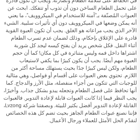
في الحفاظ على سلامة الطعام ونضارته. ويجب أن تكون قادرة
على تحمل الطعام الساخن دون أن تذوب أو تتفكك. ابحث عن
العبوات المُصنّفة بـ"آمنة للاستخدام في الميكروويف"، ما يعني
أنه يمكن وضعها في الميكروويف دون أي تأثيرات سلبية. الشيء
الآخر الذي يجب مراعاته هو الغلق. يجب أن تكون العبوة القوية
قادرة على الإغلاق بإحكام، وذلك لضمان عدم تسرب الطعام
أثناء النقل. فكل شخص يريد أن يفتح كيسه ليجد كل شوربة
اشتراها داخل فمه وليس متناثرة في كل مكان! كما أن حجم
العبوة مهم أيضًا. يجب أن يكون كبيرًا بما يكفي لاستيعاب
الطعام، ولكن ليس كبيرًا جدًا بحيث يستهلك مساحة أكثر من
اللازم. تحتوي بعض العبوات على أقسام أو فواصل، وهي مثالية
للوجبات التي تتكون من أجزاء منفصلة، مثل الأرز والدجاج. كما
أنها تحافظ على فصل الطعام وتجعله يبدو بشكل جذاب. وأخيرًا،
يجب النظر فيما إذا كانت العبوات قابلة لإعادة التدوير. فالعبوات
القابلة لإعادة التدوير أفضل بكثير للبيئة. وبصفتنا شركة Lvzong،
فإننا نصنع عبوات الطعام الجاهز بحيث تضم كل هذه الخصائص
لنقدّم الحل الأمثل للعملاء ورجال الأعمال.