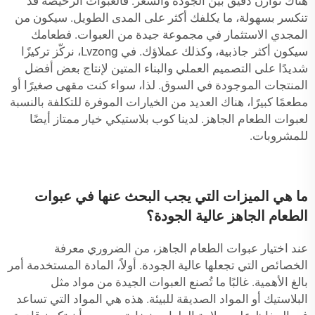
هناك توازن دقيق بين الجودة والسعر. فالعبوات الرخيصة قد
تنكسر بسهولة، ما يكلفك أكثر على المدى الطويل. سيكون من
المجدي الاستثمار في مجموعة جيدة من العبوات. فطعامك
سيكون أكثر جاذبية، وكذلك عملاؤك. في Lvzong، نركّز تركيزًا
شديدًا على التصميم العملي والبناء المتين لإنتاج بعض أفضل
المنتجات الموجودة في السوق. لذا، سواء كنت مقهى صغيرًا أو
مطعمًا كبيرًا، هناك العديد من الخيارات الموفرة للتكلفة بالنسبة
لعبوات الطعام الجاهز. لدينا
كوب بلاستيكي
خيار ممتاز أيضًا
للمشروبات.
ما هي الميزات التي يجب البحث عنها في عبوات
الطعام الجاهز عالية الجودة؟
عند اختيار عبوات الطعام الجاهز، من الضروري معرفة
الخصائص التي تجعلها عالية الجودة. أولاً، المادة المستخدمة أمر
بالغ الأهمية. غالبًا ما تُصنع العبوات الجيدة من مواد مثل
البلاستيك أو المواد الصديقة للبيئة. هذه هي المواد التي تساعد