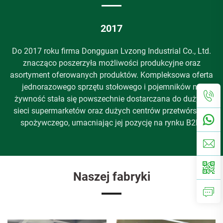
2017
l
Do 2017 roku firma Dongguan Lvzong Industrial Co., Ltd.
h
znacząco poszerzyła możliwości produkcyjne oraz
ie
asortyment oferowanych produktów. Kompleksowa oferta
jednorazowego sprzętu stołowego i pojemników na
ła
żywność stała się powszechnie dostarczana do dużych
sieci supermarketów oraz dużych centrów przetwórstwa
f
spożywczego, umacniając jej pozycję na rynku B2B.
Naszej fabryki