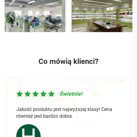
Co mówią klienci?
Świetnie!
ć produktu jest najwyższej klasy! Cena
Bardzo si
eż jest bardzo dobra.
hurtowyc