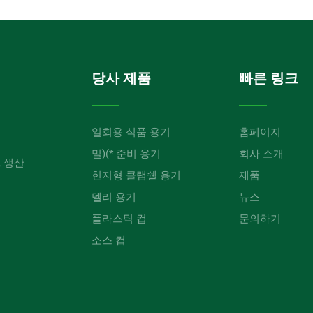
당사 제품
빠른 링크
일회용 식품 용기
홈페이지
밀)(* 준비 용기
회사 소개
, 생산
힌지형 클램쉘 용기
제품
델리 용기
뉴스
플라스틱 컵
문의하기
소스 컵