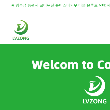
광둥성 동관시 교터우진 슈이스이커우 마을 은후로 63번