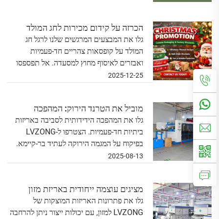
הכרזה על קידום מכירות לחג המולד
גלו את המבצעים המרגשים שלנו לרגל חג
המולד על קופסאות צהריים חד-פעמיות
ואבזרים לאיסוף מחוץ למסעדה. אל תפספסו
את עונת החגים הזו!
2025-12-25
מוביל את הטרנד הירוק: המהפכה
גלו את המהפכה הידידותית לסביבה באריזות
הסביבתית של מוצרים לשימוש חד-פעמי
ביתיות חד-פעמיות. הצטרפו ל-LVZONG
לבית
בפיקוח על המגמה הירוקה לעתיד בר-קיימא.
2025-08-13
מציגים עוצמה ייחודית באריזת מזון
גלו את פתרונות האריזות המוצקות של
באמצעות יכולות ייצור חזקות וניתנות
LVZONG למזון, עם יכולות ייצור ניתן להרחבה
להקצנה