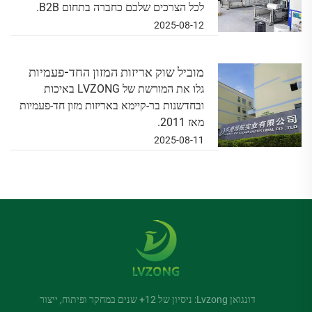
לכל הצרכים שלכם כחברה בתחום B2B.
2025-08-12
מוביל שוק אריזות המזון החד-פעמיות
גלו את המורשת של LVZONG באיכות
מאז 2011: מורשת של איכות וחדשנות
ובחדשנות בר-קיימא באריזות מזון חד-פעמיות
ברת קיימא
מאז 2011.
2025-08-11
דונגואן Lvzong: ניסיון של 12+ שנים במחקר ופיתוח, ייצור