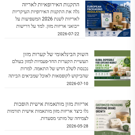
התקנות האירופאיות לאריזה
גלה את התקנות האירופיות העיקריות
ב-2026: מה ייבואני המזון חייבים
לאריזות לשנת 2026 המשפיעות על
לדעת
ייבואני אריזות מזון. למד על דרישות
קיימות, אסטרטגיות להישארת תקינות
2026-07-22
והזדונות לייצרני קופסאות מזון חד-פעמיות.
השוק הבינלאומי של קערות מזון
חד-פעמיות נכנס למחזור צמיחה חדש
תעשיית הקערות החד-פעמיות למזון בעולם
נכנסת לשלב חדש של התאמה. למרות
שהביקוש לקופסאות לאוכל שמביאים הביתה
ולאספקת אוכל ממשיכת להתרחב ברחבי
2026-07-10
העולם, יצרנים ומותגי שירותי מזון מתמודדים
עם דרישות גבוהות יותר בנוגע...
אריזות מזון מותאמות אישית הופכות
למנוע צמיחה חדש למותגי מסעדות
גלו כיצד אריזות מזון מותאמות אישית תורמות
לצמיחה של מותגי מסעדות.
2026-05-28