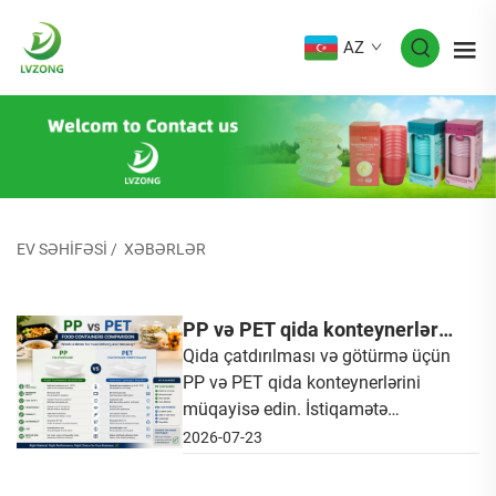
AZ
EV SƏHIFƏSI
/
XƏBƏRLƏR
PP və PET qida konteynerləri:
Qida çatdırılması və götürmə
Qida çatdırılması və götürmə üçün
PP və PET qida konteynerlərini
üçün hansı daha yaxşıdır?
müqayisə edin. İstiqamətə
davamlılıq, qida təhlükəsizliyi,
2026-07-23
davamlılıq, dəyər və biznesiniz
üçün ən yaxşı qablaşdırma seçimi