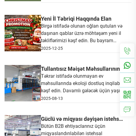
Yeni İl Təbriqi Haqqında Elan
Birgə istifadə olunan oğlan qutuları və
daşınan qablar üzrə möhtəşəm yeni il
təkliflərimizi kəşf edin. Bu bayram
mövsümündən çox keçməyin!
2025-12-25
Tullantısız Məişət Məhsullarının
Ekoloji İnqilabı: Yaşıl
Təkrar istifadə olunmayan ev
məhsullarında ekoloji dostluq inqilabını
Tendensiyaya Rəhbərlik
kəşf edin. Davamlı gələcək üçün yaşıl
tendensiyaya rəhbərlik etmək üçün
2025-08-13
LVZONG ilə birləşin.
Güclü və miqyası dəyişən istehsal
imkanları ilə qida paketləmədə
Bütün B2B ehtiyaclarınız üçün
miqyaslandırılabilən istehsal
bənzəri olmayan üstünlüyün