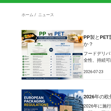
ホーム
/
ニュース
PP製とP
か？
フードデリバ
全性、持続可
2026-07-23
2026年
2026年に