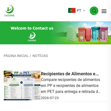
PT
PÁGINA INICIAL
/
NOTÍCIAS
Recipientes de Alimentos em
PP vs. PET: Qual É Melhor
Compare recipientes de alimentos
em PP e recipientes de alimentos
para Entrega e Retirada de
em PET para entrega e retirada de
Alimentos?
alimentos. Saiba mais sobre
2026-07-23
resistência ao calor, segurança
alimentar, sustentabilidade, custo e