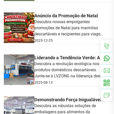
soluções inovadoras para o seu
negócio.
Anúncio da Promoção de Natal
Descubra nossas empolgantes
promoções de Natal para marmitas
descartáveis e recipientes para viagem.
Não perca esta temporada festiva!
2025-12-25
Liderando a Tendência Verde: A
Revolução Ecológica dos Produtos
Descubra a revolução ecológica nos
produtos domésticos descartáveis.
Domésticos Descartáveis
Junte-se à LVZONG na liderança dessa
tendência verde rumo a um futuro
2025-08-13
sustentável.
Demonstrando Força Inigualável
na Embalagem de Alimentos por
Descubra as robustas soluções de
embalagens para alimentos da
Meio de Capacidades de