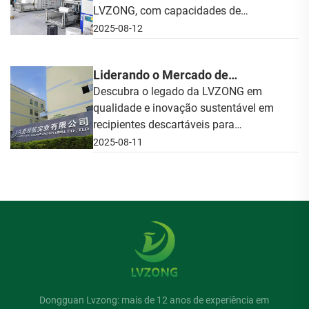
LVZONG, com capacidades de
Produção Robustas e Escaláveis
produção escaláveis para todas as
2025-08-12
suas necessidades B2B.
Liderando o Mercado de
Recipientes Descartáveis para
Descubra o legado da LVZONG em
qualidade e inovação sustentável em
Alimentos desde 2011: Um
recipientes descartáveis para
Legado de Qualidade e Inovação
alimentos desde 2011.
Sustentável
2025-08-11
Dongguan Lvzong: mais de 12 anos de experiência em