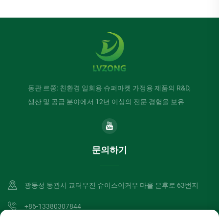
동관 르쭝: 친환경 일회용 슈퍼마켓 가정용 제품의 R&D,
생산 및 공급 분야에서 12년 이상의 전문 경험을 보유
문의하기
광둥성 동관시 교터우진 슈이스이커우 마을 은후로 63번지
+86-13380307844