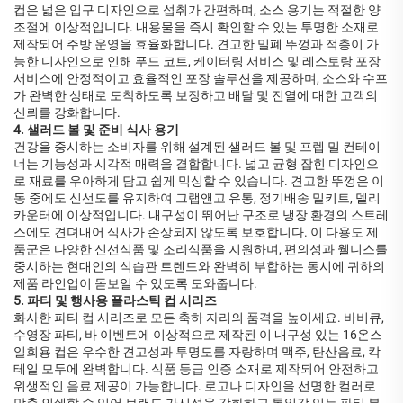
컵은 넓은 입구 디자인으로 섭취가 간편하며, 소스 용기는 적절한 양
조절에 이상적입니다. 내용물을 즉시 확인할 수 있는 투명한 소재로
제작되어 주방 운영을 효율화합니다. 견고한 밀폐 뚜껑과 적층이 가
능한 디자인으로 인해 푸드 코트, 케이터링 서비스 및 레스토랑 포장
서비스에 안정적이고 효율적인 포장 솔루션을 제공하며, 소스와 수프
가 완벽한 상태로 도착하도록 보장하고 배달 및 진열에 대한 고객의
신뢰를 강화합니다.
4. 샐러드 볼 및 준비 식사 용기
건강을 중시하는 소비자를 위해 설계된 샐러드 볼 및 프렙 밀 컨테이
너는 기능성과 시각적 매력을 결합합니다. 넓고 균형 잡힌 디자인으
로 재료를 우아하게 담고 쉽게 믹싱할 수 있습니다. 견고한 뚜껑은 이
동 중에도 신선도를 유지하여 그랩앤고 유통, 정기배송 밀키트, 델리
카운터에 이상적입니다. 내구성이 뛰어난 구조로 냉장 환경의 스트레
스에도 견뎌내어 식사가 손상되지 않도록 보호합니다. 이 다용도 제
품군은 다양한 신선식품 및 조리식품을 지원하며, 편의성과 웰니스를
중시하는 현대인의 식습관 트렌드와 완벽히 부합하는 동시에 귀하의
제품 라인업이 돋보일 수 있도록 도와줍니다.
5. 파티 및 행사용 플라스틱 컵 시리즈
화사한 파티 컵 시리즈로 모든 축하 자리의 품격을 높이세요. 바비큐,
수영장 파티, 바 이벤트에 이상적으로 제작된 이 내구성 있는 16온스
일회용 컵은 우수한 견고성과 투명도를 자랑하며 맥주, 탄산음료, 칵
테일 모두에 완벽합니다. 식품 등급 인증 소재로 제작되어 안전하고
위생적인 음료 제공이 가능합니다. 로고나 디자인을 선명한 컬러로