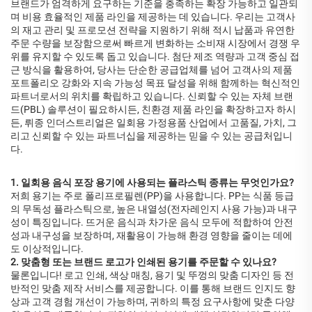
브랜드가 엄격하게 요구하는 기준을 충족하는 확장 가능하고 일관되
며 비용 효율적인 제품 라인을 제공하는 데 있습니다. 우리는 고객사
의 재고 관리 및 프로모션 전략을 지원하기 위해 적시 납품과 유연한
주문 수량을 보장함으로써 빠르게 변화하는 소비재 시장에서 경쟁 우
위를 유지할 수 있도록 돕고 있습니다. 첨단 제조 역량과 고객 중심 접
근 방식을 활용하여, 당사는 단순한 공급업체를 넘어 고객사의 제품
포트폴리오 강화와 지속 가능성 목표 달성을 위해 함께하는 혁신적인
파트너로서의 위치를 확립하고 있습니다. 신뢰할 수 있는 자체 브랜
드(PBL) 솔루션이 필요하시든, 친환경 제품 라인을 확장하고자 하시
든, 뤼종 인더스트리얼은 일회용 가정용품 산업에서 고품질, 가치, 그
리고 신뢰할 수 있는 파트너십을 제공하는 믿을 수 있는 공급처입니
다.
1. 일회용 음식 포장 용기에 사용되는 플라스틱 종류는 무엇인가요?
저희 용기는 주로 폴리프로필렌(PP)을 사용합니다. PP는 식품 등급
의 무독성 플라스틱으로, 높은 내열성(전자레인지 사용 가능)과 내구
성이 특징입니다. 뜨거운 음식과 차가운 음식 모두에 적합하여 안전
성과 내구성을 보장하며, 재활용이 가능해 환경 영향을 줄이는 데에
도 이상적입니다.
2. 맞춤형 또는 브랜드 로고가 인쇄된 용기를 주문할 수 있나요?
물론입니다! 로고 인쇄, 색상 매칭, 용기 및 뚜껑의 맞춤 디자인 등 전
반적인 맞춤 제작 서비스를 제공합니다. 이를 통해 브랜드 인지도 향
상과 고객 경험 개선이 가능하며, 귀하의 특정 요구사항에 맞춘 다양