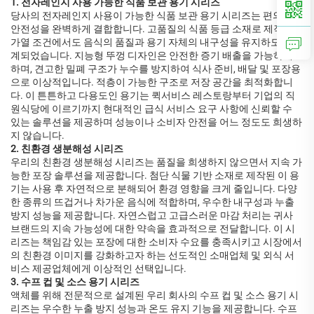
1. 전자레인지 사용 가능한 식품 보관 용기 시리즈
당사의 전자레인지 사용이 가능한 식품 보관 용기 시리즈는 편의성과
안전성을 완벽하게 결합합니다. 고품질의 식품 등급 소재로 제작되어
가열 조건에서도 음식의 품질과 용기 자체의 내구성을 유지하도록 설
계되었습니다. 지능형 뚜껑 디자인은 안전한 증기 배출을 가능하게
하며, 견고한 밀폐 구조가 누수를 방지하여 식사 준비, 배달 및 포장용
으로 이상적입니다. 적층이 가능한 구조로 저장 공간을 최적화합니
다. 이 튼튼하고 다용도인 용기는 퀵서비스 레스토랑부터 기업의 직
원식당에 이르기까지 현대적인 급식 서비스 요구 사항에 신뢰할 수
있는 솔루션을 제공하며 성능이나 소비자 안전을 어느 정도도 희생하
지 않습니다.
2. 친환경 생분해성 시리즈
우리의 친환경 생분해성 시리즈는 품질을 희생하지 않으면서 지속 가
능한 포장 솔루션을 제공합니다. 첨단 식물 기반 소재로 제작된 이 용
기는 사용 후 자연적으로 분해되어 환경 영향을 크게 줄입니다. 다양
한 종류의 뜨겁거나 차가운 음식에 적합하며, 우수한 내구성과 누출
방지 성능을 제공합니다. 자연스럽고 고급스러운 마감 처리는 귀사
브랜드의 지속 가능성에 대한 약속을 효과적으로 전달합니다. 이 시
리즈는 책임감 있는 포장에 대한 소비자 수요를 충족시키고 시장에서
의 친환경 이미지를 강화하고자 하는 선도적인 소매업체 및 외식 서
비스 제공업체에게 이상적인 선택입니다.
3. 수프 컵 및 소스 용기 시리즈
액체를 위해 전문적으로 설계된 우리 회사의 수프 컵 및 소스 용기 시
리즈는 우수한 누출 방지 성능과 온도 유지 기능을 제공합니다. 수프