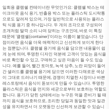
일회용 클램쉘 컨테이너란 무엇인가요: 클램쉘 박스는 테
이크아웃 음식 용기, 반출용 박스 또는 플라스틱 도시락통
으로도 알려져 있으며, 가장 일반적으로 사용되는 플라스
틱 식품 용기 중 하나입니다. 두 개의 조각으로 구성되어
조개처럼 딸깍 소리 나며 닫히는 구조인데, 바로 이 특징
때문에 '클램쉘(container)'이라는 이름이 붙었습니다. 단
점이라면 음식을 더욱 매력적이고 신선하게 보이게 한다
는 점뿐입니다. 클램쉘 용기에 음식을 담으면 내용물이 쉽
게 눈에 띄며, 투명한 디자인 덕분에 고객이 맛있는 음식을
바로 확인할 수 있고, 구매하고 싶은 마음이 들 수도 있습
니다. 예를 들어, 빨간 토마토, 녹색 상추, 노란 피망이 들어
간 샐러드를 클램쉘 용기에 담으면 이러한 다채로운 색상
이 그대로 드러나기 때문에, 경쟁이 치열한 시장이나 바쁜
레스토랑에서 음식이 돋보이게 만들 수 있습니다. 투명한
플라스틱은 음식을 먼지와 세균으로부터 보호하는 역할도
합니다. 용기가 닫힌 상태에서는 누구든 먹을 준비가 될 때
까지 음식을 보호하므로, 조리한 당일과 동일한 맛과 일관
성을 유지하면서 더 오랫동안 신선하게 보관할 수 있습니