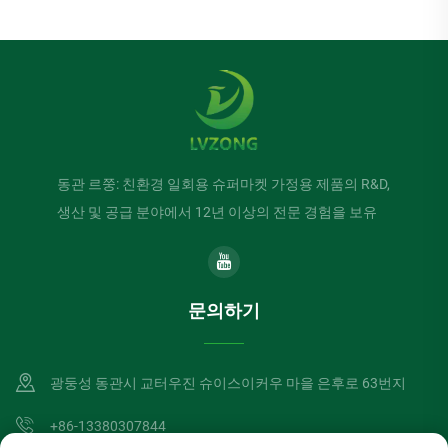
동관 르쭝: 친환경 일회용 슈퍼마켓 가정용 제품의 R&D,
생산 및 공급 분야에서 12년 이상의 전문 경험을 보유
문의하기
광둥성 동관시 교터우진 슈이스이커우 마을 은후로 63번지
+86-13380307844