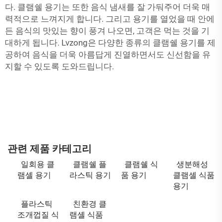
다. 클램쉘 용기는 또한 음식 냄새를 잘 가둬주어 더욱 매
력적으로 느껴지게 합니다. 그리고 용기를 열었을 때 안에
든 음식의 맛있는 향이 풍겨 나오면, 고객은 먹는 것을 기
대하게 됩니다. Lvzong은 다양한 종류의 클램쉘 용기를 제
공하여 음식을 더욱 아름답게 진열하면서도 신선함을 유
지할 수 있도록 도와드립니다.
관련 제품 카테고리
일회용 클
클램쉘 플
클램쉘 식
생분해성
램셸 용기
라스틱 용기
품 용기
클램셸 식품
용기
플라스틱
친환경 클
조개껍질 식
램셸 식품