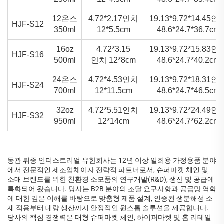
12온스
4.72*2.17인치
19.13*9.72*14.45인
HJF-S12
350ml
12*5.5cm
48.6*24.7*36.7cm
16oz
4.72*3.15
19.13*9.72*15.83인
HJF-S16
500ml
인치 12*8cm
48.6*24.7*40.2cm
24온스
4.72*4.53인치
19.13*9.72*18.31인
HJF-S24
700ml
12*11.5cm
48.6*24.7*46.5cm
32oz
4.72*5.51인치
19.13*9.72*24.49인
HJF-S32
950ml
12*14cm
48.6*24.7*62.2cm
동관 뤼종 인더스트리얼 유한회사는 12년 이상 일회용 가정용품 분야
에서 전문적인 제조업체이자 전략적 파트너로서, 슈퍼마켓 체인 및
소매 브랜드를 위한 친환경 소모품의 연구개발(R&D), 생산 및 공급에
특화되어 왔습니다. 당사는 B2B 분야의 조달 요구사항과 공급망 역학
에 대한 깊은 이해를 바탕으로 맞춤형 제품 설계, 인증된 생분해성 소
재 적용부터 대량 생산까지 안정적인 원스톱 솔루션을 제공합니다.
당사의 핵심 경쟁력은 대형 슈퍼마켓 체인, 하이퍼마켓 및 홈 리테일