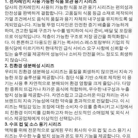
1. 전자레인지 사용 가능한 식품 보관 용기 시리즈
당사의 전자레인지 사용이 가능한 식품 보관 용기 시리즈는 편의성과
안전성을 완벽하게 결합합니다. 고품질의 식품 등급 소재로 제작되어
가열 조건에서도 음식의 품질과 용기 자체의 내구성을 유지하도록 설
계되었습니다. 지능형 뚜껑 디자인은 안전한 증기 배출을 가능하게
하며, 견고한 밀폐 구조가 누수를 방지하여 식사 준비, 배달 및 포장용
으로 이상적입니다. 적층이 가능한 구조로 저장 공간을 최적화합니
다. 이 튼튼하고 다용도인 용기는 퀵서비스 레스토랑부터 기업의 직
원식당에 이르기까지 현대적인 급식 서비스 요구 사항에 신뢰할 수
있는 솔루션을 제공하며 성능이나 소비자 안전을 어느 정도도 희생하
지 않습니다.
2. 친환경 생분해성 시리즈
우리의 친환경 생분해성 시리즈는 품질을 희생하지 않으면서 지속 가
능한 포장 솔루션을 제공합니다. 첨단 식물 기반 소재로 제작된 이 용
기는 사용 후 자연적으로 분해되어 환경 영향을 크게 줄입니다. 다양
한 종류의 뜨겁거나 차가운 음식에 적합하며, 우수한 내구성과 누출
방지 성능을 제공합니다. 자연스럽고 고급스러운 마감 처리는 귀사
브랜드의 지속 가능성에 대한 약속을 효과적으로 전달합니다. 이 시
리즈는 책임감 있는 포장에 대한 소비자 수요를 충족시키고 시장에서
의 친환경 이미지를 강화하고자 하는 선도적인 소매업체 및 외식 서
비스 제공업체에게 이상적인 선택입니다.
3. 수프 컵 및 소스 용기 시리즈
액체를 위해 전문적으로 설계된 우리 회사의 수프 컵 및 소스 용기 시
리즈는 우수한 누출 방지 성능과 온도 유지 기능을 제공합니다. 수프