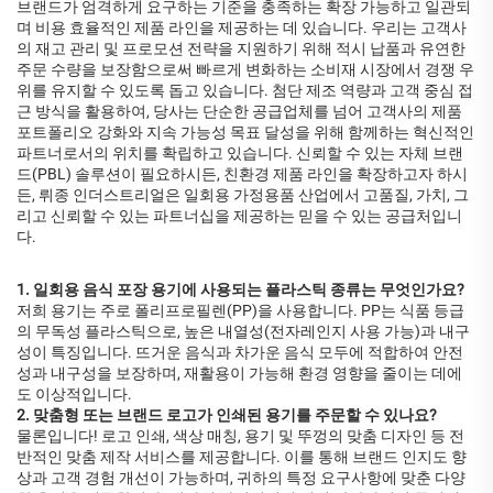
브랜드가 엄격하게 요구하는 기준을 충족하는 확장 가능하고 일관되
며 비용 효율적인 제품 라인을 제공하는 데 있습니다. 우리는 고객사
의 재고 관리 및 프로모션 전략을 지원하기 위해 적시 납품과 유연한
주문 수량을 보장함으로써 빠르게 변화하는 소비재 시장에서 경쟁 우
위를 유지할 수 있도록 돕고 있습니다. 첨단 제조 역량과 고객 중심 접
근 방식을 활용하여, 당사는 단순한 공급업체를 넘어 고객사의 제품
포트폴리오 강화와 지속 가능성 목표 달성을 위해 함께하는 혁신적인
파트너로서의 위치를 확립하고 있습니다. 신뢰할 수 있는 자체 브랜
드(PBL) 솔루션이 필요하시든, 친환경 제품 라인을 확장하고자 하시
든, 뤼종 인더스트리얼은 일회용 가정용품 산업에서 고품질, 가치, 그
리고 신뢰할 수 있는 파트너십을 제공하는 믿을 수 있는 공급처입니
다.
1. 일회용 음식 포장 용기에 사용되는 플라스틱 종류는 무엇인가요?
저희 용기는 주로 폴리프로필렌(PP)을 사용합니다. PP는 식품 등급
의 무독성 플라스틱으로, 높은 내열성(전자레인지 사용 가능)과 내구
성이 특징입니다. 뜨거운 음식과 차가운 음식 모두에 적합하여 안전
성과 내구성을 보장하며, 재활용이 가능해 환경 영향을 줄이는 데에
도 이상적입니다.
2. 맞춤형 또는 브랜드 로고가 인쇄된 용기를 주문할 수 있나요?
물론입니다! 로고 인쇄, 색상 매칭, 용기 및 뚜껑의 맞춤 디자인 등 전
반적인 맞춤 제작 서비스를 제공합니다. 이를 통해 브랜드 인지도 향
상과 고객 경험 개선이 가능하며, 귀하의 특정 요구사항에 맞춘 다양