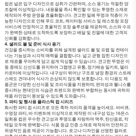
컵은 넓은 입구 디자인으로 섭취가 간편하며, 소스 용기는 적절한 양
조절에 이상적입니다. 내용물을 즉시 확인할 수 있는 투명한 소재로
제작되어 주방 운영을 효율화합니다. 견고한 밀폐 뚜껑과 적층이 가
능한 디자인으로 인해 푸드 코트, 케이터링 서비스 및 레스토랑 포장
서비스에 안정적이고 효율적인 포장 솔루션을 제공하며, 소스와 수프
가 완벽한 상태로 도착하도록 보장하고 배달 및 진열에 대한 고객의
신뢰를 강화합니다.
4. 샐러드 볼 및 준비 식사 용기
건강을 중시하는 소비자를 위해 설계된 샐러드 볼 및 프렙 밀 컨테이
너는 기능성과 시각적 매력을 결합합니다. 넓고 균형 잡힌 디자인으
로 재료를 우아하게 담고 쉽게 믹싱할 수 있습니다. 견고한 뚜껑은 이
동 중에도 신선도를 유지하여 그랩앤고 유통, 정기배송 밀키트, 델리
카운터에 이상적입니다. 내구성이 뛰어난 구조로 냉장 환경의 스트레
스에도 견뎌내어 식사가 손상되지 않도록 보호합니다. 이 다용도 제
품군은 다양한 신선식품 및 조리식품을 지원하며, 편의성과 웰니스를
중시하는 현대인의 식습관 트렌드와 완벽히 부합하는 동시에 귀하의
제품 라인업이 돋보일 수 있도록 도와줍니다.
5. 파티 및 행사용 플라스틱 컵 시리즈
화사한 파티 컵 시리즈로 모든 축하 자리의 품격을 높이세요. 바비큐,
수영장 파티, 바 이벤트에 이상적으로 제작된 이 내구성 있는 16온스
일회용 컵은 우수한 견고성과 투명도를 자랑하며 맥주, 탄산음료, 칵
테일 모두에 완벽합니다. 식품 등급 인증 소재로 제작되어 안전하고
위생적인 음료 제공이 가능합니다. 로고나 디자인을 선명한 컬러로