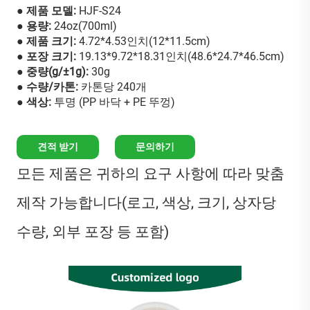
● 제품 모델:
HJF-S24
● 용량:
24oz(700ml)
● 제품 크기:
4.72*4.53인치(12*11.5cm)
● 포장 크기:
19.13*9.72*18.31인치(48.6*24.7*46.5cm)
● 중량(g/±1g):
30g
● 수량/카톤:
카톤당 240개
● 색상:
투명 (PP 바닥 + PE 뚜껑)
견적 받기
문의하기
모든 제품은 귀하의 요구 사항에 따라 맞춤
제작 가능합니다(로고, 색상, 크기, 상자당
수량, 외부 포장 등 포함)