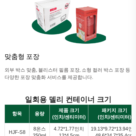
맞춤형 포장
외부 박스 맞춤, 블리스터 필름 포장, 소형 컬러 박스 포장 등
다양한 포장 맞춤화 서비스를 제공합니다.
일회용 델리 컨테이너 크기
제품 크기
패키지 크기
항목
용량
(인치/센티미터)
(인치/센티미터)
8온스
4.72*1.77인치
19.13*9.72*13.94인
HJF-S8
250ml
12*4.5cm
48.6*24.7*35.4cm