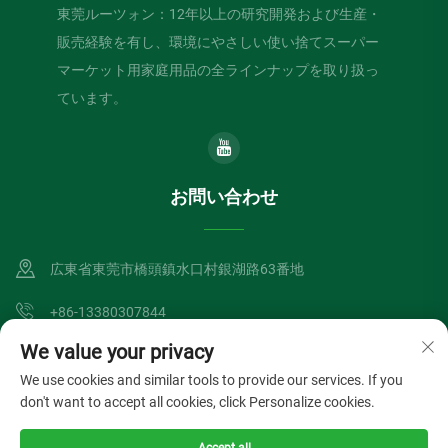
東莞ルーツォン：12年以上の研究開発および生産・
販売経験を有し、環境にやさしい使い捨てスーパー
マーケット用家庭用品の全ラインナップを取り扱っ
ています。
お問い合わせ
広東省東莞市橋頭鎮水口村銀湖路63番地
+86-13380307844
We value your privacy
[email protected]
We use cookies and similar tools to provide our services. If you
don't want to accept all cookies, click Personalize cookies.
Copyright © Dongguan Lvzong Industrial Co., Ltd. All Rights Reserved